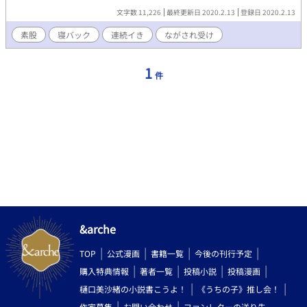
文字数 11,226
最終更新日 2020.2.13
登録日 2020.2.13
素股
寝バック
連続イき
ながされ受け
1
件
&arche
TOP
公式漫画
書籍一覧
今後の刊行予定
購入特典情報
著者一覧
投稿小説
投稿漫画
樋口美沙緒の小説書こうよ！
《うちの子》推し会！
作家募集
お問い合わせ
ファンレターの送り先