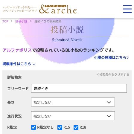
TOP
投稿小説
連続イきの検索結果
Submitted Novels
アルファポリス
で投稿されているBL小説のランキングです。
小説の投稿はこちら
掲載条件はこちら
×検索条件をクリアする
詳細検索
フリーワード
長さ
進行状況
R指定
R指定なし
R15
R18