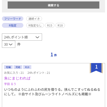
フリーワード
連続イき
R指定
R指定なし
R15
R18
件
1
件
1
短編
完結
R18
お気に入り : 21
24h.ポイント : 21
朱にまじわれば
宇田 るう
いつものようにふわふわの尻を借りる。挟んでこすってぬるぬる
にして。 ※自サイト及びムーンライトノベルズにも掲載※