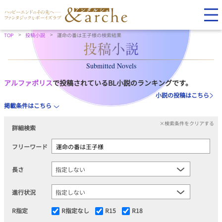
TOP
投稿小説
運命の番は王子様の検索結果
Submitted Novels
アルファポリス
で投稿されているBL小説のランキングです。
小説の投稿はこちら
掲載条件はこちら
×検索条件をクリアする
詳細検索
フリーワード
長さ
進行状況
R指定
R指定なし
R15
R18