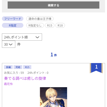
フリーワード
運命の番は王子様
R指定
R指定なし
R15
R18
件
1
件
1
長編
完結
R15
お気に入り : 59
24h.ポイント : 0
奏でる調べは癒しの旋律
霞花怜