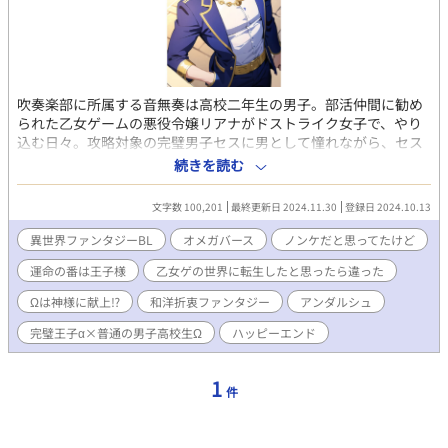
吹奏楽部に所属する音無奏は高校二年生の男子。部活仲間に勧め
られた乙女ゲームの悪役令嬢リアナがドストライク女子で、やり
込む日々。攻略対象の完璧男子セスに男として憧れながら、セス
ルートを繰り返しプレイしていた。ゲーム中、急な眠気に襲われ
続きを読む
倒れた奏が次に目を覚ましたのは、ゲームの中の世界。奏を起こ
したのは完璧皇子セスだった。乙女ゲ世界にヒロインポジション
文字数 100,201
最終更新日 2024.11.30
登録日 2024.10.13
で召喚されたと思っていたが、乙女ゲームは只の入り口、奏は
元々「こちら側」の人間だった。召喚師であり日本での同級生だ
異世界ファンタジーBL
オメガバース
ノンケだと思ってたけど
った鈴城舞が奏を探し当て「こちらの世界」に連れ戻したのだと
運命の番は王子様
乙女ゲの世界に転生したと思ったら違った
いう。しかし奏には異世界での記憶が全くない。しかも、元の性
別は女でTSと教えられ、益々混乱する。男としてリアナに好意を
Ωは神様に献上⁉
和洋折衷ファンタジー
アンダルシュ
寄せているはずが、オメガであるカナデは運命の番であるセスに
無自覚に惹かれてしまう。リアナとセスへの気持ちに挟まれて自
完璧王子α×普通の男子高校生Ω
ハッピーエンド
分の恋の行方に悩みながらも、カナデは『儀式』というこの国の
最重要な神事をやり直すため、消えた仲間探しを始めることにな
1
る。異世界転移系BLオメガバース和洋折衷ファンタジー。【カク
件
ヨム・小説家になろう・fujossyにも掲載中】