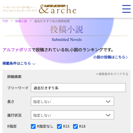
TOP
投稿小説
過去引きずり系の検索結果
Submitted Novels
アルファポリス
で投稿されているBL小説のランキングです。
小説の投稿はこちら
掲載条件はこちら
×検索条件をクリアする
詳細検索
フリーワード
長さ
進行状況
R指定
R指定なし
R15
R18