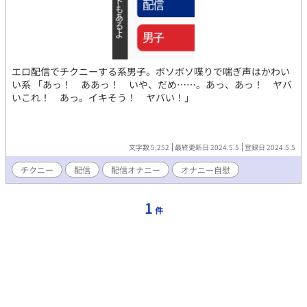
エロ配信でチクニーする系男子。ボソボソ喋りで喘ぎ声はかわい
い系 「あっ！ ああっ！ いや、だめ……。あっ、あっ！ ヤバ
いこれ！ あっ。イキそう！ ヤバい！」
文字数 5,252
最終更新日 2024.5.5
登録日 2024.5.5
チクニー
配信
配信オナニー
オナニー自慰
1
件