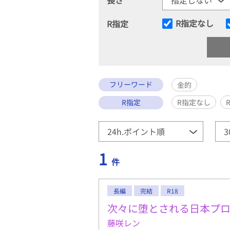
R指定なし
R指定
フリーワード
金的
R指定
R指定なし
1
件
長編
完結
R18
次々に堕とされる日本プ
藤咲レン