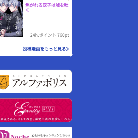
焦がれる双子は嘘を吐
く
24h.ポイント 760pt
投稿漫画をもっと見る