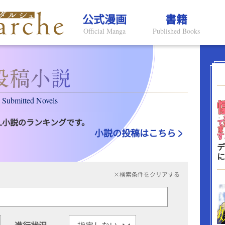
公式漫画
書籍
Official Manga
Published Books
Submitted Novels
L小説のランキングです。
小説の投稿はこちら
デ
に
×検索条件をクリアする
進行状況