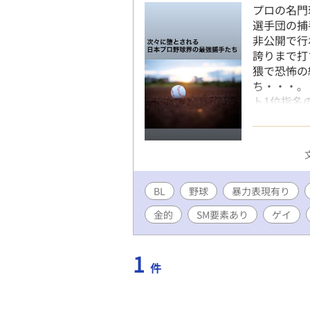
プロの名門
選手団の捕
非公開で行
誇りまで打
猥で恐怖の
ち・・・。 
ト1位指名
在は他球団
BL
野球
暴力表現有り
金的
SM要素あり
ゲイ
1
件