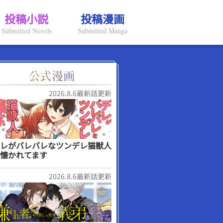
投稿小説
投稿漫画
Submitted Novels
Submitted Manga
2026.8.6最新話更新
レがバレバレなツンデレ猫獣人
懐かれてます
2026.8.6最新話更新