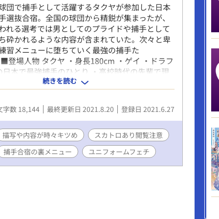
球団で捕手として活躍するタクヤが参加した日本
手選抜合宿。全国の球団から精鋭が集まったが、
われる選考では男としてのプライドや捕手として
ち砕かれるような内容が含まれていた。次々と卑
練習メニューに堕ちていく最強の捕手た
■登場人物 タクヤ ・身長180cm ・ゲイ ・ドラフ
の日本で最強捕手のひとり ・高校時代の先輩で現
続きを読む
で活躍する先輩に想いを寄せている。
文字数 18,144
最終更新日 2021.8.20
登録日 2021.6.27
描写や内容が時々キツめ
スカトロあり閲覧注意
捕手合宿の裏メニュー
ユニフォームフェチ