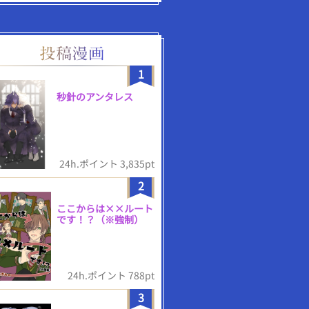
1
秒針のアンタレス
24h.ポイント 3,835pt
2
ここからは××ルート
です！？（※強制）
24h.ポイント 788pt
3