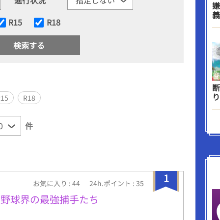
嫌
義
R15
R18
断
り
R15
R18
件
1
お気に入り : 44
24h.ポイント : 35
ロ野球界の最強捕手たち