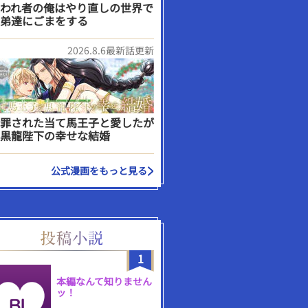
われ者の俺はやり直しの世界で
弟達にごまをする
2026.8.6最新話更新
罪された当て馬王子と愛したが
黒龍陛下の幸せな結婚
公式漫画をもっと見る
1
本編なんて知りません
ッ！