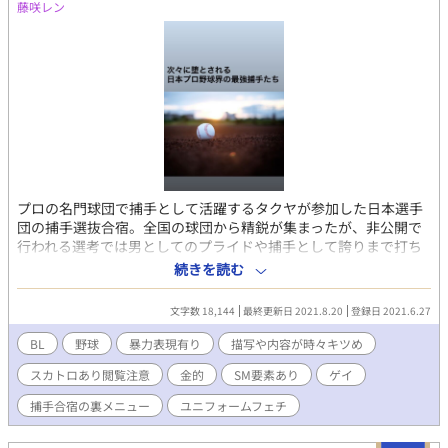
藤咲レン
プロの名門球団で捕手として活躍するタクヤが参加した日本選手
団の捕手選抜合宿。全国の球団から精鋭が集まったが、非公開で
行われる選考では男としてのプライドや捕手として誇りまで打ち
砕かれるような内容が含まれていた。次々と卑猥で恐怖の練習メ
続きを読む
ニューに堕ちていく最強の捕手たち・・・。 ■登場人物 タクヤ
・身長180cm ・ゲイ ・ドラフト1位指名の日本で最強捕手のひと
文字数 18,144
最終更新日 2021.8.20
登録日 2021.6.27
り ・高校時代の先輩で現在は他球団で活躍する先輩に想いを寄せ
ている。
BL
野球
暴力表現有り
描写や内容が時々キツめ
スカトロあり閲覧注意
金的
SM要素あり
ゲイ
捕手合宿の裏メニュー
ユニフォームフェチ