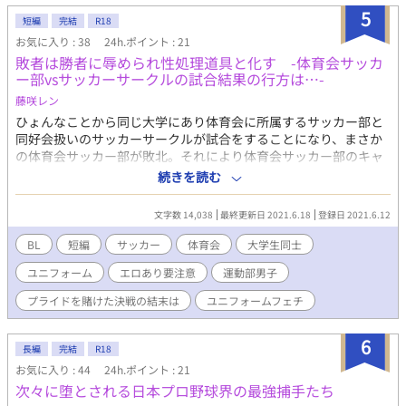
5
短編
完結
R18
お気に入り : 38
24h.ポイント : 21
敗者は勝者に辱められ性処理道具と化す -体育会サッカ
ー部vsサッカーサークルの試合結果の行方は…-
藤咲レン
ひょんなことから同じ大学にあり体育会に所属するサッカー部と
同好会扱いのサッカーサークルが試合をすることになり、まさか
の体育会サッカー部が敗北。それにより体育会サッカー部のキャ
プテンを務めるリョウスケを含め部員たちは、サークルのキャプ
続きを読む
テンを務めるユウマたちから辱めを受けることになる。試合後の
プレイ内容というのは・・・・。 あとがき:前半は勝者×敗者によ
文字数 14,038
最終更新日 2021.6.18
登録日 2021.6.12
るエロ要素満載、最後はちょっと甘々なBLとなっています。
BL
短編
サッカー
体育会
大学生同士
ユニフォーム
エロあり要注意
運動部男子
プライドを賭けた決戦の結末は
ユニフォームフェチ
6
長編
完結
R18
お気に入り : 44
24h.ポイント : 21
次々に堕とされる日本プロ野球界の最強捕手たち