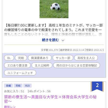
【毎日朝7:00に更新します】 高校１年生のミナトが、サッカー部
の練習帰りの電車の中で痴漢をされてしまう。これまで恋愛を一
度もしたことのないミナトは、理性と快楽の間で頭が混乱し、次
第に正体不明の手の持ち主に操られはじめ、快楽が頭を支配して
続きを読む
ゆく。 2人が大人になってからのストーリー編も連載中です。 ■
登場人物 矢野ミナト ・身長170cm ・ノンケ（ストレート） ・年
文字数 101,370
最終更新日 2022.3.14
登録日 2021.6.5
齢＝彼女いない歴(童貞) ・色白だけど細マッチョ ・明るい性格 佐
藤タカシ ・身長180cm ・初体験済（女性） ・サッカーレベル超
BL
完結
痴漢要素あり
サッカー部
高校生主人公
うまい ・色黒でガッシリ体型 ・ミナトのことが気になり、自分が
エロあり要注意
主人公純粋
雨の日からはじまる恋愛体験記
ゲイかどうか悩んでいる ・責任感の強い性格、真面目
ユニフォームフェチ
2
長編
完結
R18
お気に入り : 51
24h.ポイント : 56
禁断の寮生活〜真面目な大学生×体育会系大学生の秘
密〜
藤咲レン