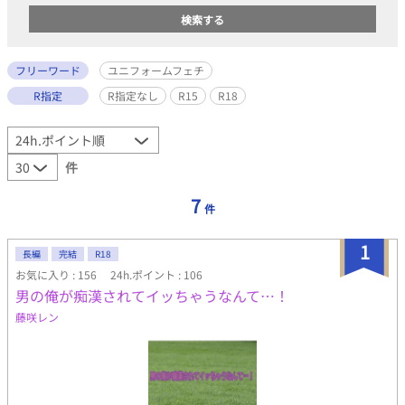
フリーワード
ユニフォームフェチ
R指定
R指定なし
R15
R18
件
7
件
1
長編
完結
R18
お気に入り : 156
24h.ポイント : 106
男の俺が痴漢されてイッちゃうなんて…！
藤咲レン