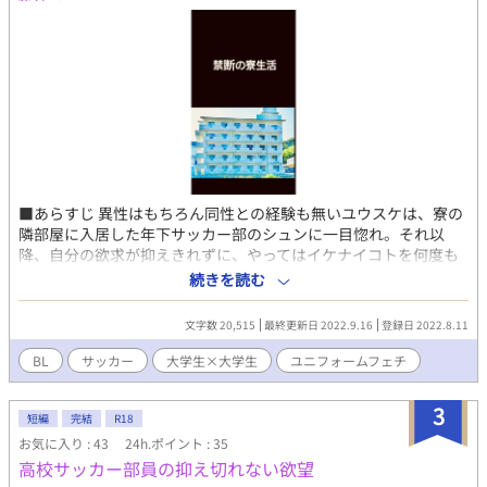
■あらすじ 異性はもちろん同性との経験も無いユウスケは、寮の
隣部屋に入居した年下サッカー部のシュンに一目惚れ。それ以
降、自分の欲求が抑えきれずに、やってはイケナイコトを何度も
重ねてしまう。しかし、ある時、それがシュンにバレてしまい、
続きを読む
真面目一筋のユウスケの生活は一変する・・・。 ■登場人物 大城
戸ユウスケ：２０歳。日本でも学力が上位の大学の法学部に通
文字数 20,515
最終更新日 2022.9.16
登録日 2022.8.11
う。２回生。ゲイで童貞。高校の頃にノンケのことを好きにな
り、それ以降は恋をしないように決めている。自身はスポーツが
BL
サッカー
大学生×大学生
ユニフォームフェチ
苦手、けどサカユニフェチ。奥手。 藤ヶ谷シュン：１８歳。体育
会サッカー部に所属する。ユウスケとは同じ寮で隣の部屋。ノン
3
ケ。家の事情で大学の寮に入ることができず、寮費の安い自治体
短編
完結
R18
の寮で生活している。
お気に入り : 43
24h.ポイント : 35
高校サッカー部員の抑え切れない欲望