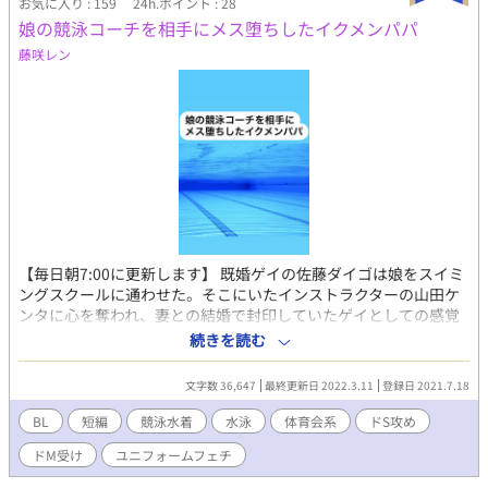
お気に入り : 159
24h.ポイント : 28
娘の競泳コーチを相手にメス堕ちしたイクメンパパ
藤咲レン
【毎日朝7:00に更新します】 既婚ゲイの佐藤ダイゴは娘をスイミ
ングスクールに通わせた。そこにいたインストラクターの山田ケ
ンタに心を奪われ、妻との結婚で封印していたゲイとしての感覚
を徐々に思い出し・・・。 キャラ設定 ・佐藤ダイゴ。28歳。既婚
続きを読む
ゲイ。妻と娘の3人暮らしで愛妻家のイクメンパパ。過去はドMの
ウケだった。 ・山田ケンタ。24歳。体育大学出身で水泳教室イン
文字数 36,647
最終更新日 2022.3.11
登録日 2021.7.18
ストラクター。子供たちの前では可愛さを出しているが、本当は
体育会系キャラでドS。
BL
短編
競泳水着
水泳
体育会系
ドS攻め
ドM受け
ユニフォームフェチ