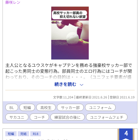
藤咲レン
主人公となるユウスケがキャプテンを務める強豪校サッカー部で
起こった男同士の変態行為。部員同士のエロ行為にはコーチが関
わっており、そのコーチの目的は・・・。（ユニフェチ要素が盛
り沢山の話になっています。生々しい表現も出ていますので苦手
続きを読む
な方はご注意ください。）
文字数 11,204
最終更新日 2021.6.26
登録日 2021.6.19
BL
短編
高校生
サッカー部
ユニフォーム
サカユニ
コーチ
練習試合の後に
ユニフォームフェチ
4
短編
完結
R18