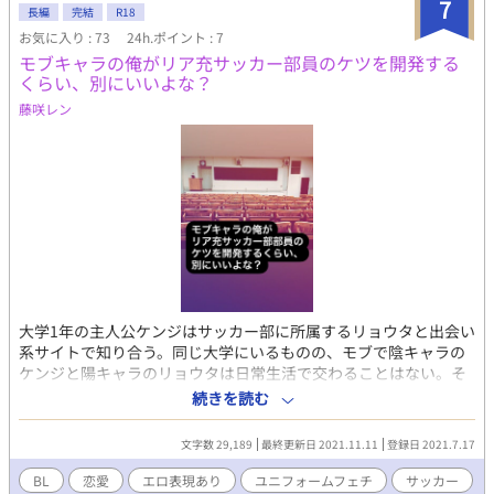
7
長編
完結
R18
お気に入り : 73
24h.ポイント : 7
モブキャラの俺がリア充サッカー部員のケツを開発する
くらい、別にいいよな？
藤咲レン
大学1年の主人公ケンジはサッカー部に所属するリョウタと出会い
系サイトで知り合う。同じ大学にいるものの、モブで陰キャラの
ケンジと陽キャラのリョウタは日常生活で交わることはない。そ
の環境下で起こったふたりの出来事。 キャラ設定 ・ケンジ：主人
続きを読む
公。ゲイ。大学1年生。大学内に友人はいない一方でセフレ多数。
典型的な陰キャラ。ドS。 ・リョウタ：ノンケ。大学2年生。サッ
文字数 29,189
最終更新日 2021.11.11
登録日 2021.7.17
カー部に所属。イケメンでリア充。典型的な陽キャラ。実はド
M。
BL
恋愛
エロ表現あり
ユニフォームフェチ
サッカー