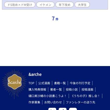
ドS攻め×ドM受け
イケメン
年下攻め
大学生
7
件
&arche
TOP
公式漫画
書籍一覧
今後の刊行予定
購入特典情報
著者一覧
投稿小説
投稿漫画
樋口美沙緒の小説書こうよ！
《うちの子》推し会！
作家募集
お問い合わせ
ファンレターの送り先