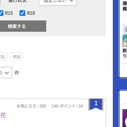
嫌
義
R15
R18
断
り
R15
R18
件
1
お気に入り : 300
24h.ポイント : 56
の花