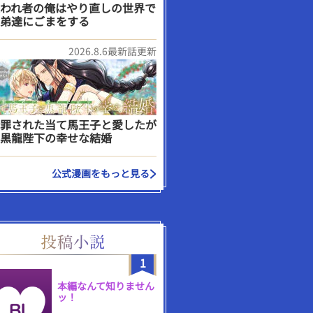
われ者の俺はやり直しの世界で
弟達にごまをする
2026.8.6最新話更新
罪された当て馬王子と愛したが
黒龍陛下の幸せな結婚
公式漫画をもっと見る
1
本編なんて知りません
ッ！