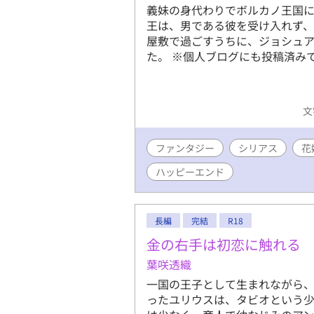
義妹の身代わりでボルカノ王国
王は、男である彼を受け入れず、
屋敷で過ごすうちに、ジョシュ
た。 ※個人ブログにも投稿済み
文
ファンタジー
シリアス
花
ハッピーエンド
長編
完結
R18
金の右手は初恋に触れる
葉咲透織
一国の王子として生まれながら
ったユリウスは、タビオという