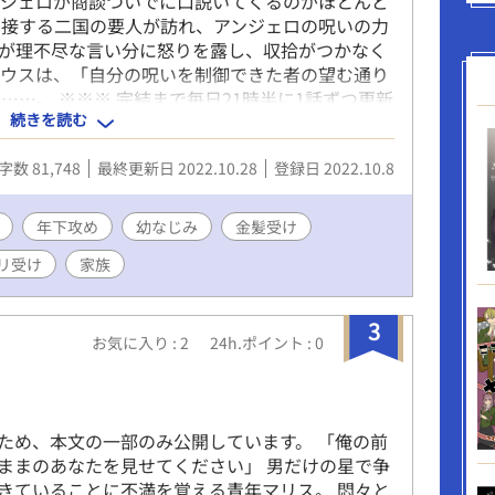
ンジェロが商談ついでに口説いてくるのがほとんど
を接する二国の要人が訪れ、アンジェロの呪いの力
が理不尽な言い分に怒りを露し、収拾がつかなく
リウスは、「自分の呪いを制御できた者の望む通り
…。 ※※※ 完結まで毎日21時半に1話ずつ更新
続きを読む
字数 81,748
最終更新日 2022.10.28
登録日 2022.10.8
年下攻め
幼なじみ
金髪受け
リ受け
家族
3
お気に入り : 2
24h.ポイント : 0
】
ため、本文の一部のみ公開しています。 「俺の前
ままのあなたを見せてください」 男だけの星で争
きていることに不満を覚える青年マリス。 悶々と