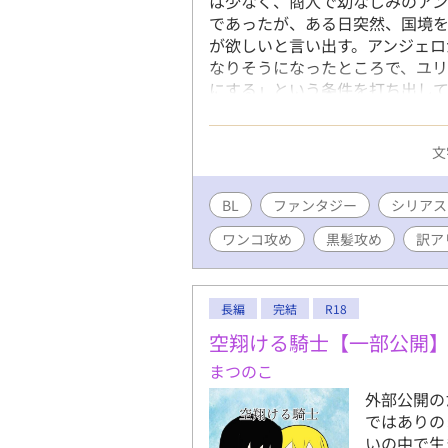
は少なく、商人で幼なじみのア
であったが、ある日突然、国境
が欲しいと言い出す。アンジェロ
なりそうになったところで、ユ
にする」という条件を打ち出して…
されます。
文
BL
ファンタジー
シリアス
ワンコ攻め
黒髪攻め
訳ア
長編
完結
R18
空翔ける騎士【一部公開
まつのこ
外部公開の
ではありの
いの中で生