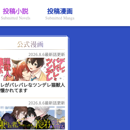
投稿小説
投稿漫画
Submitted Novels
Submitted Manga
2026.8.6最新話更新
レがバレバレなツンデレ猫獣人
懐かれてます
2026.8.6最新話更新