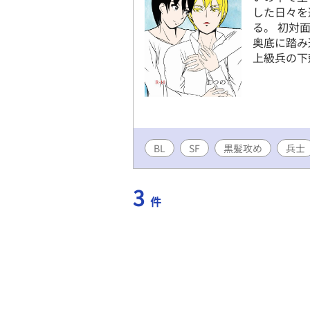
した日々を
る。 初対
奥底に踏み
上級兵の下
BL
SF
黒髪攻め
兵士
3
件