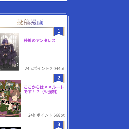
1
秒針のアンタレス
24h.ポイント 2,044pt
2
ここからは××ルート
です！？（※強制）
24h.ポイント 668pt
3