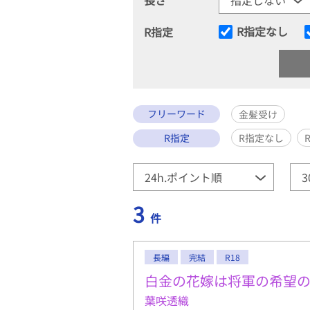
R指定なし
R指定
フリーワード
金髪受け
R指定
R指定なし
3
件
長編
完結
R18
白金の花嫁は将軍の希望
葉咲透織