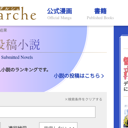
公式漫画
書籍
Official Manga
Published Books
結果
Submitted Novels
L小説のランキングです。
小説の投稿はこちら
デ
に
×検索条件をクリアする
進行状況