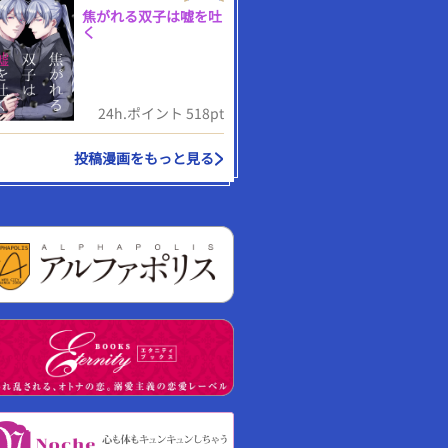
焦がれる双子は嘘を吐
く
24h.ポイント 518pt
投稿漫画をもっと見る