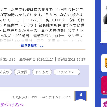
ップした先でも俺は俺のままで、今日も今日とて
の荷物持ちをしています。その上、なんか最近は
ていて……。 チーレム？ 俺TUEEE？ なにそれ
？系異世界トリップ！ 敵も味方も信用できない世
と尻を守りながら元の世界への帰還を目指す！ ＊
 ＊攻め…ドS勇者、電波系ワンコ剣士、ヤンデレ
腹黒獣人etc ＊受け…平凡、不憫 ＊アホエロコメ
続きを読む
世話になった方々】 ☆素敵イラスト…米粉様
r：@gohaaaaaaaaaaaa） ☆素敵デザイン…舩木渡
dojin.funakidw.com/）
 314,690
最終更新日 2020.11.27
登録日 2019.10.27
ズ攻め
異世界
ドＳ攻め
ファンタジー
4
お気に入り : 399
24h.ポイント : 127
気を付けろ～