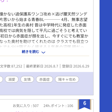
懐かない過保護系ワンコ攻め×逃げ腰天然ツンデ
片思いから始まる青春BL──── 4月、無事志望
た高校1年生の奥村 晋は中学時代に発症した赤面
高校では病気を隠して平凡に過ごそうと考えてい
し初日から赤面症が顔を出し、今すぐにでも教室か
なった奥村を助けてくれたのは クラスでも目立つ
とでも分け隔てなく接する人気者の沼塚 朔だっ
続きを読む
な彼とは正反対に、人見知り陰キャな奥村はクラス
立たない存在で 沼塚と深く関わることは無いだろ
いた。 そんな初日を境にどうしてか沼塚に話しか
文字数 87,252
最終更新日 2026.8.7
登録日 2026.6.29
うになり、困惑するも馬が合い友達になり、少し
く。 沼塚と話していくうちに、沼塚という人間に
ようになるが あるときそれが恋心に変わり、挙句
溺愛
友情
赤面症
陽キャ攻め
沼塚をオカズに自慰行為をしてしまい自己嫌悪に
 にも関わらず沼塚の一言一句に恋心は大きくなる
れるためにと沼塚のことを避けるようになるが…
狭間で両想いだということを知り、恋人として交
6
お気に入り : 507
24h.ポイント : 106
トする─── 男同士ハジメテなことだらけな 正反