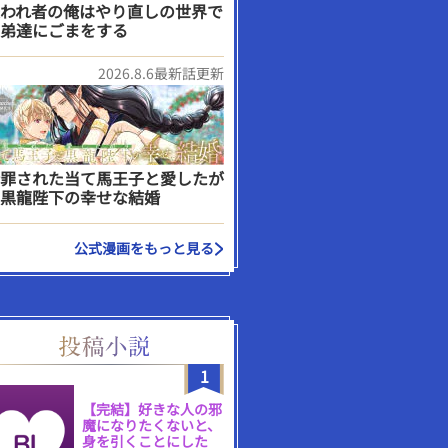
われ者の俺はやり直しの世界で
弟達にごまをする
2026.8.6最新話更新
罪された当て馬王子と愛したが
黒龍陛下の幸せな結婚
公式漫画をもっと見る
1
【完結】好きな人の邪
魔になりたくないと、
身を引くことにした