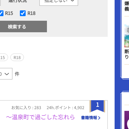
嫌
義
R15
R18
断
り
R15
R18
件
1
お気に入り : 283
24h.ポイント : 4,902
た 〜温泉町で過ごした忘れら
書籍情報