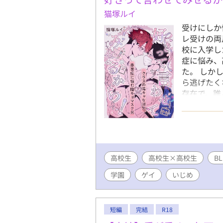
猫塚ルイ
受けにしか
レ受けの両
校に入学し
症に悩み、
た。 しか
ら逃げたく
存在で、誰
た。 そん
の中では目
うと思って
けられるよ
ずつ心を開
高校生
高校生×高校生
憧れを持つ
BL
の果てには
学園
ゲイ
いじめ
陥る奥村。
一方で、忘
すれ違いの
短編
完結
R18
際をスター