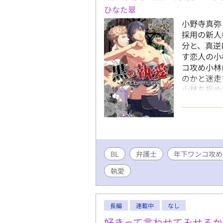
ひなた翠
小野寺真弥
採用の新人
分と、真逆
す恋人の小
コ攻め小林
のかと迷走
小林を拒め
ジョッシー
す。
BL
弁護士
年下ワンコ攻め
執愛
長編
連載中
なし
好きって言わせてみせるか