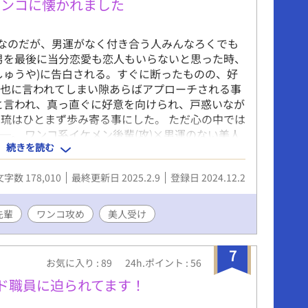
じれったい青春ボーイズラブが幕を開ける
ワンコに懐かれました
イなのだが、男運がなく付き合う人みんなろくでも
男を最後に当分恋愛も恋人もいらないと思った時、
しゅうや)に告白される。すぐに断ったものの、好
柊也に言われてしまい隙あらばアプローチされる事
と言われ、真っ直ぐに好意を向けられ、戸惑いなが
琉はひとまず歩み寄る事にした。 ただ心の中では
─。 ワンコ系イケメン後輩(攻)×男運のない美人
続きを読む
文字数 178,010
最終更新日 2025.2.9
登録日 2024.12.2
先輩
ワンコ攻め
美人受け
7
お気に入り : 89
24h.ポイント : 56
ド職員に迫られてます！