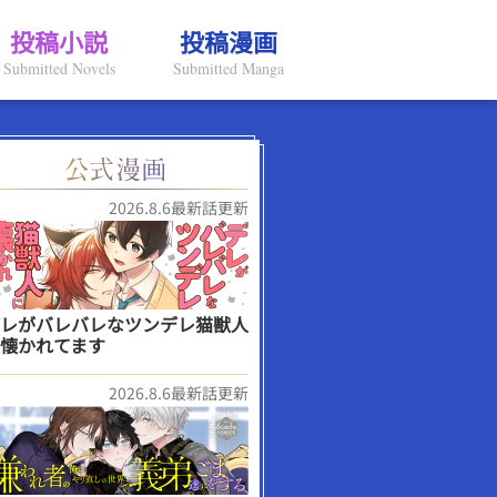
投稿小説
投稿漫画
Submitted Novels
Submitted Manga
2026.8.6最新話更新
レがバレバレなツンデレ猫獣人
懐かれてます
2026.8.6最新話更新