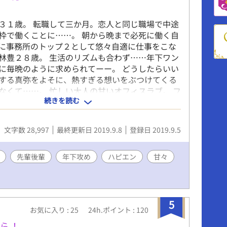
３１歳。 転職して三か月。恋人と同じ職場で中途
枠で働くことに……。 朝から晩まで必死に働く自
に事務所のトップ２として悠々自適に仕事をこな
林豊２８歳。 生活のリズムも合わず……年下ワン
に毎晩のように求められてーー。 どうしたらいい
する真弥をよそに、熱すぎる想いをぶつけてくる
なくて……。 忙しい大人の甘いオフィスラブ。 フ
続きを読む
さんの、オフィスラブのコンテスト参加作品で
文字数 28,997
最終更新日 2019.9.8
登録日 2019.9.5
先輩後輩
年下攻め
ハピエン
甘々
5
お気に入り : 25
24h.ポイント : 120
ら！