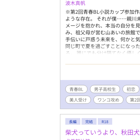
波木真帆
※第2回青春BL小説カップ参加作
ような存在。 それが僕……親川
メージを抱かれ、本当の自分を見
み、祖父母が営む山あいの旅館で
手伝いに戸惑う未來を、何かと気
同じ町で夏を過ごすことになっ
る。 誰にでも分け隔てなく優し
ていく。 迅の何気ない一言や優
つ変わっていく。 ひと夏の出会
高校生な二人の甘酸っぱいドキド
青春BL
男子高校生
初恋
美人受け
ワンコ攻め
第2
長編
完結
R18
柴犬っていうより、秋田犬