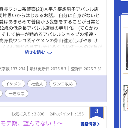
身長ワンコ系警察(23)×平凡妄想男子アパレル店
との両片思いからはじまるお話。 自分に自身がないと
愛はあきらめて普段から妄想をすることが日常と
32歳の低身長アパレル店員の寺川 佑一(てらかわ
。 そして佑一が勤めるアパレルショップの常連・
高身長ワンコ系イケメンの柴山健太(しばやま け
柴山くんは誰から見ても分かるくらい佑一への好意が
続きを読む
が、『そんなわけがない！勘違いしてはいけな
佑一とのすれ違い両思いラブコメ。 何故、柴山く
そんなに好きになったのか。 果たして佑一は柴山
文字数 137,234
最終更新日 2026.8.7
登録日 2026.7.31
を素直に受け入れることが出来るのか！ ぜひお読
たら嬉しいです！ ※本編は全18話です！途中でお
ります！ 【R指定エピソードはエピソード名にR指
イケメン
社会人
ワンコ攻め
ますので、そちらをご参考にしてください。】 ※
一途な恋
ノベルズ様 fujossy 様 でも同時掲載中で
3
お気に入り : 2,896
24h.ポイント : 156
なモテ期、望んでない！〜
書籍情報