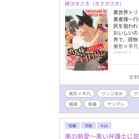
綺沙きさき（きさきさき）
異世界トリ
勇者様一行
尻を狙われ
おいしいの
界で、荷物
美形×平凡
幼馴染み、
ディ 【お
（Twitte
様（http://
文字数
美形×平凡
ワンコ攻め
ク
媚薬
執着
ヤンデレ
短編
完結
R18
黒の執愛～黒い弁護士に