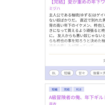
対な二人の
【完結】愛が重めの年下
───！！
ミヅハ
主人公である柚琉(ゆずる)はゲ
ない奴ばかりだ。 直近で別れた
背の高い年下のイケメン、柊也(
きになって貰えるよう頑張ると
に。 友人からも悪い奴じゃない
らも柊也の事を知ろうと決めた柚
過去の悲しみが残っていて───
先輩(受) ※印は性的描写あり
BL
短編
甘々
後輩×
短編
完結
R18
A級冒険者の俺、年下ギル
月衣