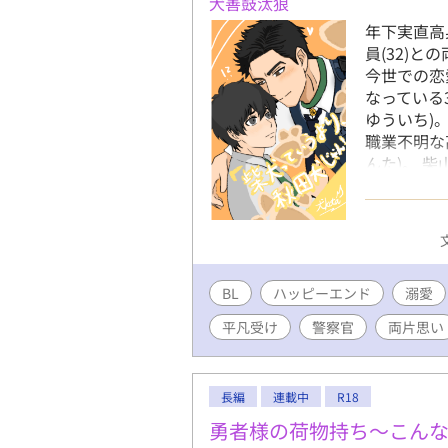
犬善鼓汰狼
年下実直高
員(32)
今世での恋
なっている
ゆういち)
職業不明な
んた)。 
溢れている
い』となる
んは佑一を
くんの好意
みいただけ
BL
ハッピーエンド
まけ話もあ
溺愛
定記載をし
平凡受け
警察官
両片思い
ムーンライト
す！
長編
連載中
R18
勇者様の荷物持ち〜こん