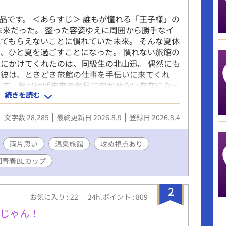
品です。 ＜あらすじ＞ 誰もが憧れる「王子様」の
未來だった。 整った容姿ゆえに周囲から勝手なイ
てもらえないことに慣れていた未來。 そんな夏休
、ひと夏を過ごすことになった。 慣れない旅館の
にかけてくれたのは、同級生の北山迅。 偶然にも
た彼は、ときどき旅館の仕事を手伝いに来てくれ
くて、気づけば未來の毎日に欠かせない存在になっ
続きを読む
しさに触れるたび、止まっていた未來の心は少しず
いから始まる、不器用な二人の青春と初恋の物語。
文字数 28,285
最終更新日 2026.8.9
登録日 2026.8.4
キ感を楽しんでいただけたらと思っています。
両片思い
温泉旅館
攻め視点あり
回青春BLカップ
2
お気に入り : 22
24h.ポイント : 809
じゃん！