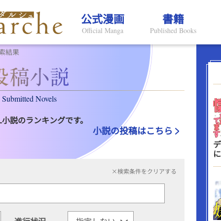
公式漫画
書籍
Official Manga
Published Books
索結果
Submitted Novels
L小説のランキングです。
小説の投稿はこちら
デ
に
×検索条件をクリアする
進行状況