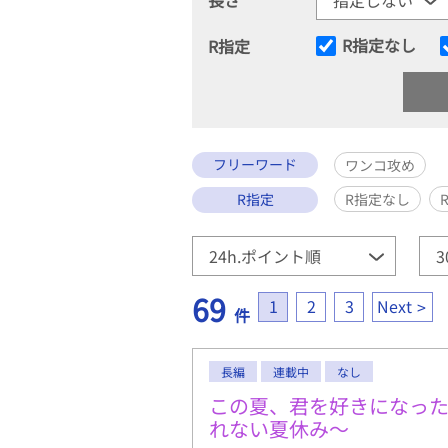
R指定なし
R指定
フリーワード
ワンコ攻め
R指定
R指定なし
69
1
2
3
Next
件
長編
連載中
なし
この夏、君を好きになっ
れない夏休み〜