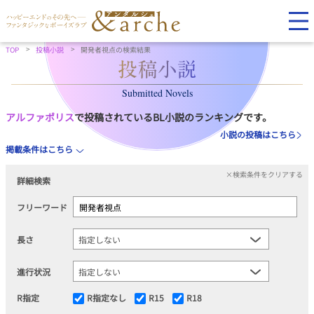
TOP
投稿小説
開発者視点の検索結果
Submitted Novels
アルファポリス
で投稿されているBL小説のランキングです。
小説の投稿はこちら
掲載条件はこちら
×検索条件をクリアする
詳細検索
フリーワード
長さ
進行状況
R指定
R指定なし
R15
R18