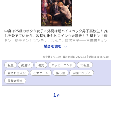
中身は25歳のオタク女子×外見は超ハイスペック男子高校生！ 推
しを愛でていたら、攻略対象もヒロインも大暴走！？ 壁ドン！床
ドン！椅子ドン！ ツンデレ、わんこ、腹黒王子――王道胸キュン
全部入り！ これって純愛！？それとも勘違い！？ BLっぽい！？百
続きを読む
合っぽい！？……いや、全部バグです！！ エモさ×コメディが止
まらない！ 勘違い連鎖の愛され逆ハーレム学園ラブコメ。
文字数 173,169
最終更新日 2026.8.6
登録日 2026.6.10
◇◇◇◇◇ 乙女ゲーム『恋する生徒会エグゼクティブ』――通称
『恋エグ』。 そのゲームを誰よりも愛し、開発に人生を捧げた元
転生
勘違い
溺愛
ハッピーエンド
TS転生
ゲームクリエイターの私が目を覚ますと、そこは自分が作った乙
愛され主人公
乙女ゲーム
推し活
学園コメディ
女ゲームの世界だった！ しかも転生したのは、ヒロインでもモブ
でもない。攻略対象にして学園を支配する冷徹無比の生徒会長・
開発者視点
如月玲《きさらぎれい》。 しかし、中身は推しを愛してやまない
限界オタクの元開発者〈女〉。 推したちを褒めて、愛でて、全力
で推し活していたら、なぜか攻略対象全員の好感度が急上昇！ シ
1
件
ナリオは崩壊し、恋愛フラグはバグだらけ。 推しを幸せにしたい
だけなのに、気づけば攻略対象全員からバグレベルの溺愛を向け
られる！？ 無自覚たらしな元開発者が巻き起こす、勘違い連鎖の
逆ハーレム学園ラブコメ、開幕！