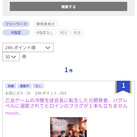
フリーワード
開発者視点
R指定
R指定なし
R15
R18
件
1
件
1
長編
連載中
なし
お気に入り : 35
24h.ポイント : 363
乙女ゲームの冷徹生徒会長に転生した元開発者、バグレ
ベルに溺愛されてヒロインのフラグが１本も立ちません
miyuchi_