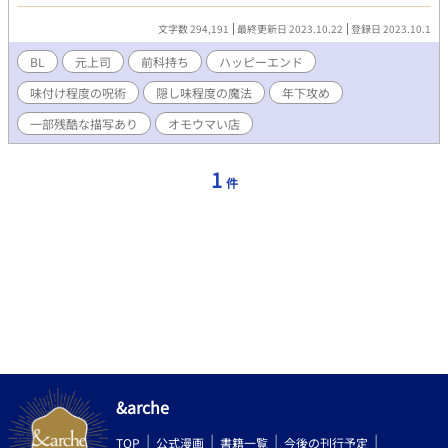
る。ずっと一緒にいるうちに、すっかり彼に依存していた。後に
知った。この爽やかでいかにも話しかけやすい彼こそが、前科者
文字数 294,191
最終更新日 2023.10.22
登録日 2023.10.1
だということを。 怖い顔選手権で優勝確実タイプの子と、玄関開
けたらいる人としては最適タイプのおにいさんの物語です。珍し
BL
元上司
前科持ち
ハッピーエンド
いお店や料理、海外の話がいっぱいです。旅行気分をお楽しみく
味付け程度の呪術
隠し味程度の魔法
年下攻め
ださい。変なお店とかめっちゃ好きなんですよねー。お嬢さんも
でしょ？そうでしょ？
一部残酷な描写あり
オモウマい店
1
件
&arche
TOP
公式漫画
書籍一覧
今後の刊行予定