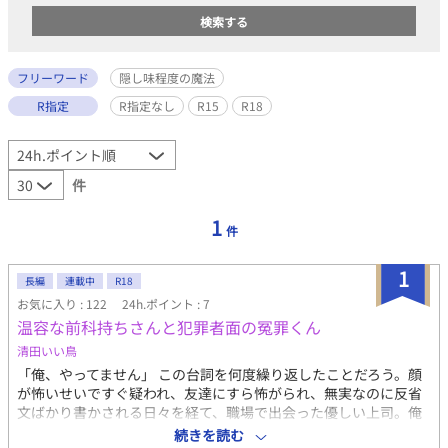
フリーワード
隠し味程度の魔法
R指定
R指定なし
R15
R18
件
1
件
1
長編
連載中
R18
お気に入り : 122
24h.ポイント : 7
温容な前科持ちさんと犯罪者面の冤罪くん
清田いい鳥
「俺、やってません」 この台詞を何度繰り返したことだろう。顔
が怖いせいですぐ疑われ、友達にすら怖がられ、無実なのに反省
文ばかり書かされる日々を経て、職場で出会った優しい上司。俺
が怖くはないらしく、ひたすら面倒を見てくれる。助けてくれ
続きを読む