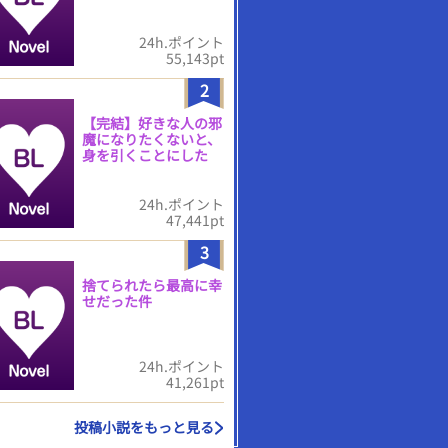
24h.ポイント
55,143pt
2
【完結】好きな人の邪
魔になりたくないと、
身を引くことにした
24h.ポイント
47,441pt
3
捨てられたら最高に幸
せだった件
24h.ポイント
41,261pt
投稿小説をもっと見る