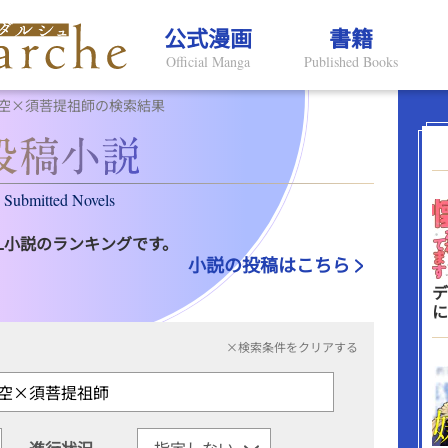
公式漫画
書籍
Official Manga
Published Books
空×須菩提祖師の検索結果
Submitted Novels
L小説のランキングです。
小説の投稿はこちら
デ
に
×検索条件をクリアする
進行状況