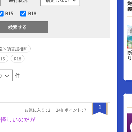
嫌
義
R15
R18
空×須菩提祖師
断
り
R15
R18
件
1
お気に入り : 2
24h.ポイント : 7
、怪しいのだが