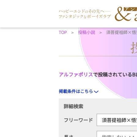
TOP
投稿小説
須菩提祖師×悟
アルファポリス
で投稿されているB
掲載条件はこちら
詳細検索
フリーワード
長さ