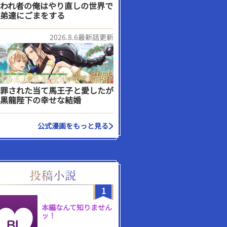
われ者の俺はやり直しの世界で
弟達にごまをする
2026.8.6最新話更新
罪された当て馬王子と愛したが
黒龍陛下の幸せな結婚
公式漫画をもっと見る
1
本編なんて知りません
ッ！