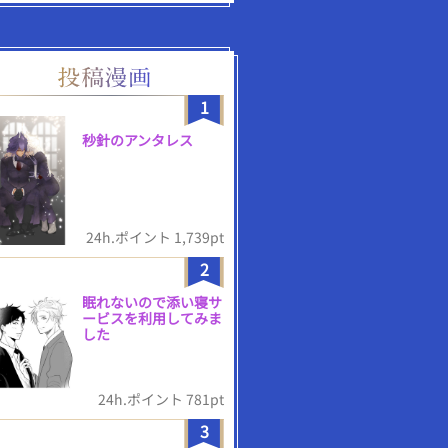
1
秒針のアンタレス
24h.ポイント 1,739pt
2
眠れないので添い寝サ
ービスを利用してみま
した
24h.ポイント 781pt
3