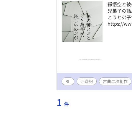
孫悟空と彼
兄弟子の話。
とうと弟子が、
https://ww
BL
西遊記
古典二次創作
1
件