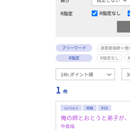
R指定なし
R指定
フリーワード
須菩提祖師×悟
R指定
R指定なし
1
件
ｼｮｰﾄｼｮｰﾄ
完結
R18
俺の師とおとうと弟子が
中島焔