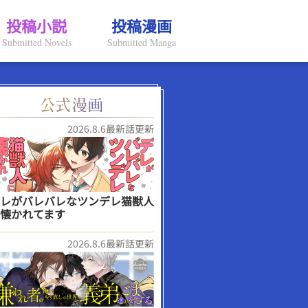
投稿小説
投稿漫画
Submitted Novels
Submitted Manga
2026.8.6最新話更新
レがバレバレなツンデレ猫獣人
懐かれてます
2026.8.6最新話更新