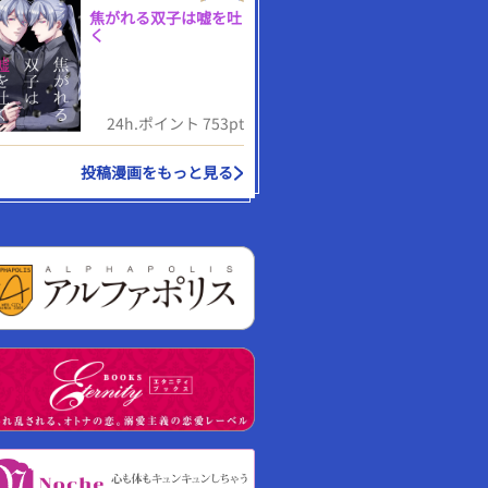
焦がれる双子は嘘を吐
く
24h.ポイント 753pt
投稿漫画をもっと見る