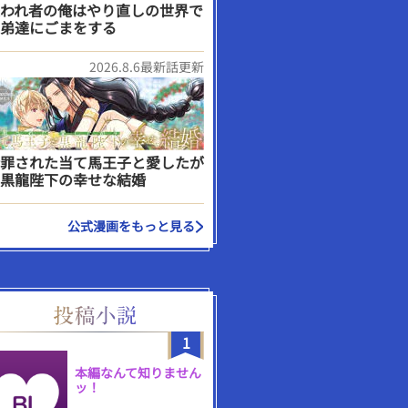
われ者の俺はやり直しの世界で
弟達にごまをする
2026.8.6最新話更新
罪された当て馬王子と愛したが
黒龍陛下の幸せな結婚
公式漫画をもっと見る
1
本編なんて知りません
ッ！