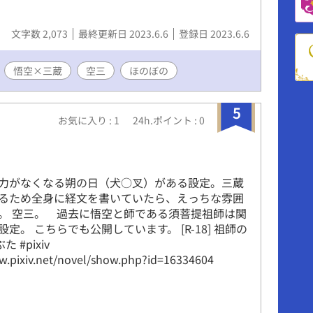
文字数 2,073
最終更新日 2023.6.6
登録日 2023.6.6
悟空×三蔵
空三
ほのぼの
5
お気に入り : 1
24h.ポイント : 0
力がなくなる朔の日（犬○叉）がある設定。三蔵
るため全身に経文を書いていたら、えっちな雰囲
。 空三。 過去に悟空と師である須菩提祖師は関
定。 こちらでも公開しています。 [R-18] 祖師の
た #pixiv
w.pixiv.net/novel/show.php?id=16334604