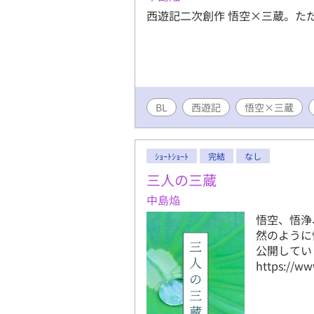
西遊記二次創作 悟空×三蔵。た
BL
西遊記
悟空×三蔵
ｼｮｰﾄｼｮｰﾄ
完結
なし
三人の三蔵
中島焔
悟空、悟浄
然のように
公開しています
https://ww