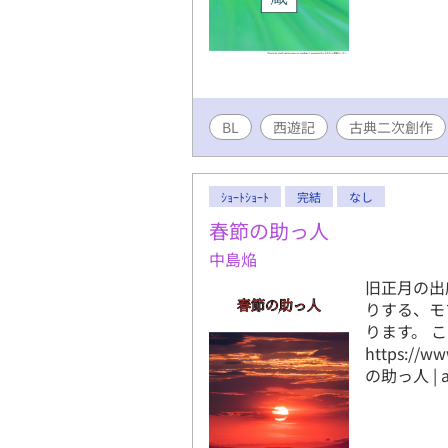
BL
西遊記
古典二次創作
ｼｮｰﾄｼｮｰﾄ
完結
なし
春節の助っ人
中島焔
旧正月の出
りする、モ
ります。 
https://w
の助っ人 | a