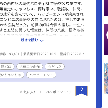
あの西遊記の現代パロディBLで悟空×玄奘です。
無自覚いちゃいちゃ、両片思い、敬語攻、仲間に
の成分を含んでいて、ハッピーエンドが約束され
 コンビニ店員悟空の前に現れたのは、推しである
uberの玄奘だった。前世の師は今世の推し。一生つ
すと玄奘に誓った悟空は、仲間の八戒、悟浄も巻
人でアカペラボーカルグループJourney to the
続きを読む
してデビューすることに。 しかし、玄奘に横恋慕し
ら逃れるために、まずは悟空に求められたのは恋
してキスを見せつけること…⁉︎ オタクは推しと
字数 183,431
最終更新日 2023.10.5
登録日 2022.8.21
はならないと動揺しながらも、毎日推しの笑顔を
見せられればドキドキしないはずがなく、もだも
ちゃいちゃ同棲生活が今、始まる。 よかったらお
現パロ
古典二次創作
もだもだ
録していただけると嬉しいです。 表紙は大鷲さん
覚いちゃいちゃ
ハッピーエンド
/twitter.com/owsup1 に描いていただきました。 こち
始めました。
akuyomu.jp/works/16817330667285886701
2
お気に入り : 2
24h.ポイント : 0
ory.nola-novel.com/novel/N-74ae54ad-34d6-
-db2e91ce40f0