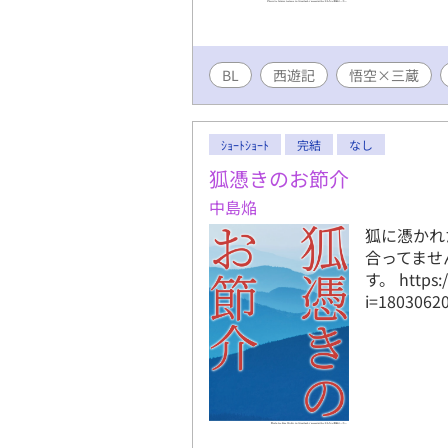
BL
西遊記
悟空×三蔵
ｼｮｰﾄｼｮｰﾄ
完結
なし
狐憑きのお節介
中島焔
狐に憑かれ
合ってませ
す。 https:/
i=180306