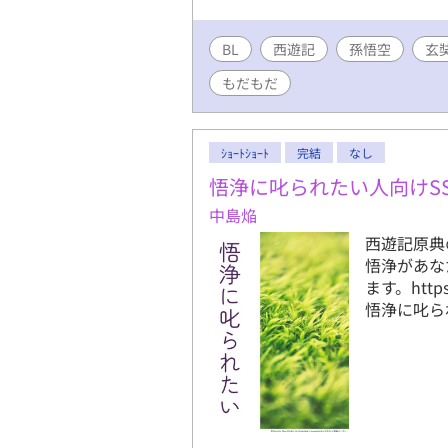
BL
西遊記
孫悟空
玄
もだもだ
ｼｮｰﾄｼｮｰﾄ
完結
なし
悟浄に叱られたい人向けS
中島焔
西遊記原典
悟浄があな
ます。https:
悟浄に叱られた