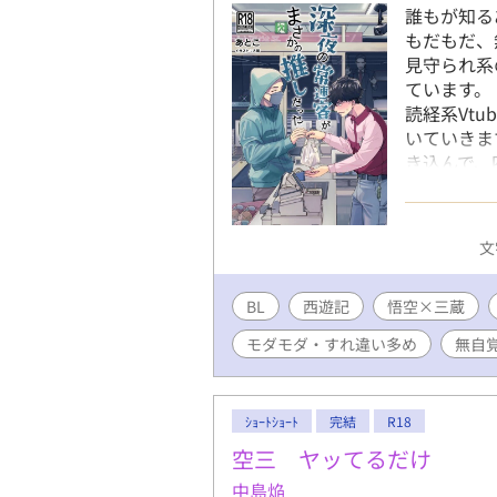
誰もが知る
もだもだ、
見守られ系
ています。
読経系Vt
いていきま
き込んで、四
Westと
たヤクザか
人のふりを
文
つきあって
至近距離で
BL
西遊記
悟空×三蔵
だ無自覚い
気に入り登
モダモダ・すれ違い多め
無自
https:/
らでも公開
https://k
ｼｮｰﾄｼｮｰﾄ
完結
R18
https://st
4e7c-873c
空三 ヤッてるだけ
中島焔