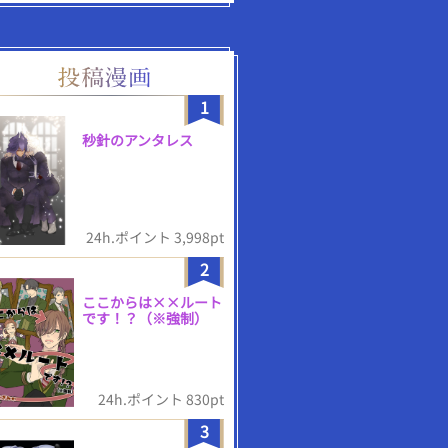
1
秒針のアンタレス
24h.ポイント 3,998pt
2
ここからは××ルート
です！？（※強制）
24h.ポイント 830pt
3