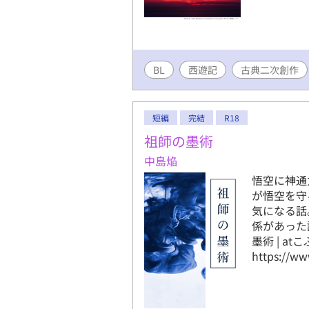
BL
西遊記
古典二次創作
短編
完結
R18
祖師の墨術
中島焔
悟空に神通
が悟空を守
気になる話
係があった設
墨術 | atこぶ
https://ww