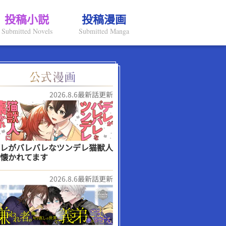
投稿小説
投稿漫画
Submitted Novels
Submitted Manga
2026.8.6最新話更新
レがバレバレなツンデレ猫獣人
懐かれてます
2026.8.6最新話更新