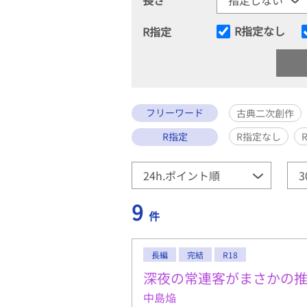
R指定なし
R指定
フリーワード
古典二次創作
R指定
R指定なし
9
件
長編
完結
R18
深夜の常連客がまさかの
中島焔