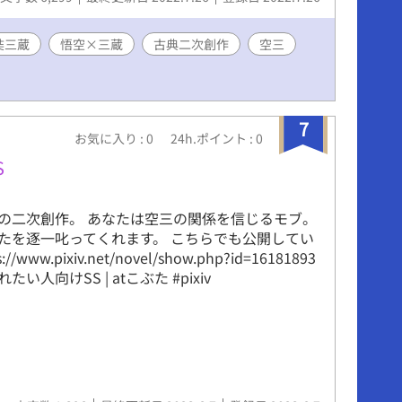
奘三蔵
悟空×三蔵
古典二次創作
空三
7
お気に入り : 0
24h.ポイント : 0
S
の二次創作。 あなたは空三の関係を信じるモブ。
たを逐一叱ってくれます。 こちらでも公開してい
//www.pixiv.net/novel/show.php?id=16181893
い人向けSS | atこぶた #pixiv