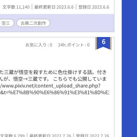
文字数 11,140
最終更新日 2023.6.6
登録日 2023.6.6
空三
古典二次創作
6
お気に入り : 0
24h.ポイント : 0
た三蔵が悟空を殺すために色仕掛けする話。付き
んが、悟空→三蔵です。 こちらでも公開していま
/www.pixiv.net/content_upload_share.php?
20&t=%E7%8B%90%E6%86%91%E3%81%8D%E3%81%AE%E3%
文字数 6,299
最終更新日 2022.7.26
登録日 2022.7.26