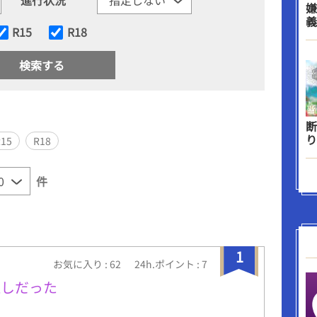
嫌
義
R15
R18
断
り
R15
R18
件
1
お気に入り : 62
24h.ポイント : 7
推しだった