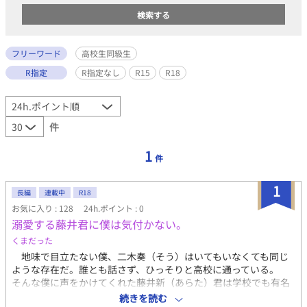
フリーワード
高校生同級生
R指定
R指定なし
R15
R18
件
1
件
1
長編
連載中
R18
お気に入り : 128
24h.ポイント : 0
溺愛する藤井君に僕は気付かない。
くまだった
地味で目立たない僕、二木奏（そう）はいてもいなくても同じ
ような存在だ。誰とも話さず、ひっそりと高校に通っている。
そんな僕に声をかけてくれた藤井新（あらた）君は学校でも有名
なイケメンだ。 友達ができて僕は嬉しいけど、なんだか藤井君
続きを読む