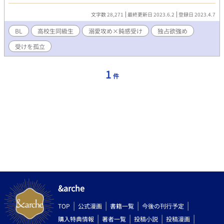
の様子がおかしくて。 「溺愛する藤井君に僕は気付かない。」
二木君視点。溺愛攻めの藤井君と流され鈍感受けの二木奏君が付
文字数 28,271
最終更新日 2023.6.2
登録日 2023.4.7
き合うまでのもだもだです。R18と書いてますが最後までしてませ
ん。 その後続くシリーズでは藤井君がどんどんやらかしてくれま
BL
高校生同級生
溺愛攻め×鈍感受け
独占欲強め
す。 あまあまです 「不器用な二木君が俺は愛おしくて仕方がな
受けを孤立
い」 藤井君視点 二人の初めての夜が書かれています。 R18 二木
君が寝ている間の開発やらだいぶ藤井君がやらかしているのはや
めました。 最後まで致してます。 ムーンライトさんで先行投稿し
1
件
ています。
&arche
TOP
公式漫画
書籍一覧
今後の刊行予定
購入特典情報
著者一覧
投稿小説
投稿漫画