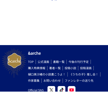
投稿しまっす☆
&arche
TOP
公式漫画
書籍一覧
今後の刊行予定
購入特典情報
著者一覧
投稿小説
投稿漫画
樋口美沙緒の小説書こうよ！
《うちの子》推し会！
作家募集
お問い合わせ
ファンレターの送り先
Official SNS