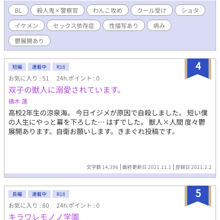
BL
殺人鬼×警察官
わんこ攻め
クール受け
ショタ
イケメン
セックス依存症
性描写あり
病み
鬱展開あり
4
短編
連載中
R18
お気に入り : 51
24h.ポイント : 0
双子の獣人に溺愛されています。
檮木 蓮
高校2年生の涼泉海。 今日イジメが原因で自殺しました。 短い僕
の人生にやっと幕を下ろした… はずでした。 獣人×人間 度々鬱
展開あります。自衛お願いします。きまぐれ投稿です。
文字数 14,396
最終更新日 2021.11.1
登録日 2021.2.2
5
長編
連載中
R18
お気に入り : 80
24h.ポイント : 0
キラワレモノノ学園