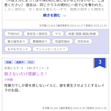
（※捉え方によっては不快ENDに感じるかもしれないので、ご注
意ください） 渡会は、同じクラスの徳村に一目で心を奪われた。
しかし徳村は、甘く身体を重ねる一方で、複数の相手とも関係を
持つ傲慢な男だった。 一途な想いと嫉妬が交錯する中で、渡会は
続きを読む
徳村に翻弄され、快楽と痛みに身を委ね続ける。 どれだけ幸せを
望んでも、二人の関係は次第に逃れられない迷路のようになり、
文字数 22,818
最終更新日 2025.12.27
登録日 2025.12.23
やがて辿り着くのは、決して幸福とは言えない結末だった。 愛情
と欲望、支配と服従、快楽と苦痛が絡み合う、濃密で苦いラブス
不快END
高校生×高校生
ゲス
純愛/溺愛/嫉妬/執着
トーリー。 （イラストと校正と内容紹介に、生成AIを使用してい
暴力描写あり
鬱展開あり
性描写強め
浮気攻め
ます）
もやもやエンド
アンハッピーエンド？
3
長編
連載中
R18
お気に入り : 4
24h.ポイント : 0
殺さないだけ感謝しろ！
小判鮫
性暴力でしか愛を感じないイルと、彼を更生させようとするレイ
ラのお話。
文字数 50,163
最終更新日 2025.6.30
登録日 2025.5.26