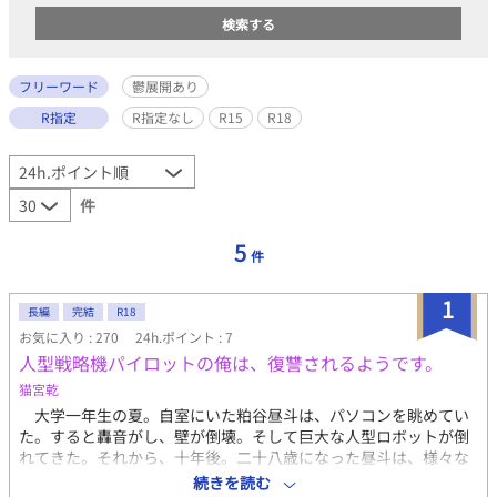
フリーワード
鬱展開あり
R指定
R指定なし
R15
R18
件
5
件
1
長編
完結
R18
お気に入り : 270
24h.ポイント : 7
人型戦略機パイロットの俺は、復讐されるようです。
猫宮乾
大学一年生の夏。自室にいた粕谷昼斗は、パソコンを眺めてい
た。すると轟音がし、壁が倒壊。そして巨大な人型ロボットが倒
れてきた。それから、十年後。二十八歳になった昼斗は、様々な
ものを失いつつ、地球外生命体と戦う地球防衛軍のパイロットに
続きを読む