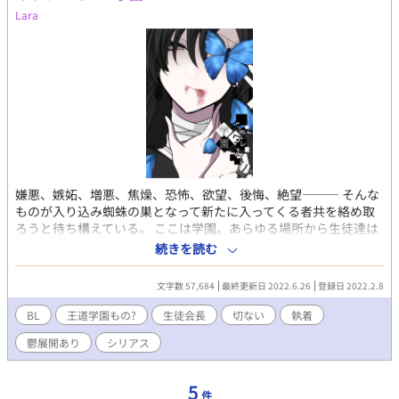
Lara
嫌悪、嫉妬、増悪、焦燥、恐怖、欲望、後悔、絶望――― そんな
ものが入り込み蜘蛛の巣となって新たに入ってくる者共を絡め取
ろうと待ち構えている。 ここは学園。あらゆる場所から生徒達は
送られてきてそこで学び、交流し、過ごしていく。 そこは一部の
続きを読む
者達から王道学園と呼ばれていた。だが、そんな生易しいもので
はない。 華やかな欺瞞で貼り付けられた栄華の裏ではいろいろな
文字数 57,684
最終更新日 2022.6.26
登録日 2022.2.8
理由で厄介払いされた者達が薄暗い感情を滾らせて貶め合う弱肉
強食の世界。 そんな中で孤高に高貴に睥睨しているのは学園の生
BL
王道学園もの?
生徒会長
切ない
執着
徒会会長。 崇拝と恋慕と寄せられている輝かしく華々しい彼だ
鬱展開あり
シリアス
が、しかし頂点に立っている彼も暗く、悍ましく、闇が渦巻いて
いた。 そこは栄光のある素晴らしき学園 そこは闇が蔓延る嫌われ
者の学園 ＊ ＊ ＊ エブリスタ、小説家になろう、プリ小説に
5
件
も連載中！ 五の倍数の日に投稿予定☆その日以外も気分によって