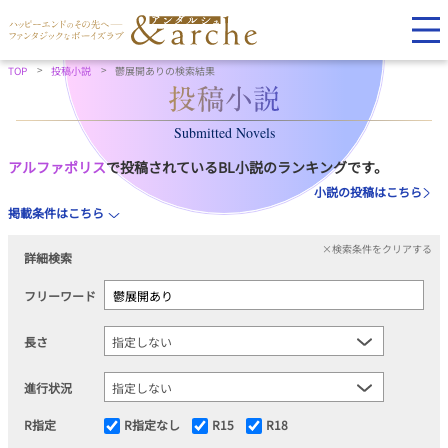
TOP
投稿小説
鬱展開ありの検索結果
Submitted Novels
アルファポリス
で投稿されているBL小説のランキングです。
小説の投稿はこちら
掲載条件はこちら
×検索条件をクリアする
詳細検索
フリーワード
長さ
進行状況
R指定
R指定なし
R15
R18