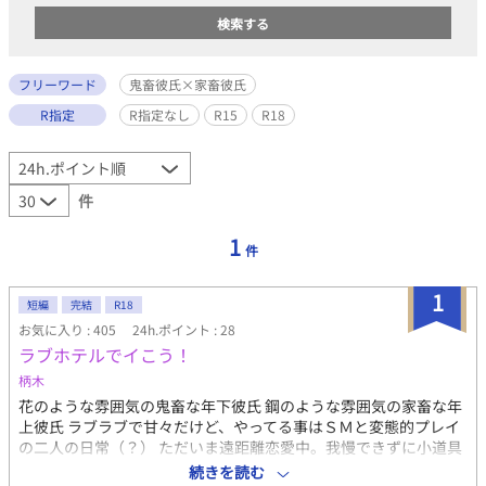
フリーワード
鬼畜彼氏×家畜彼氏
R指定
R指定なし
R15
R18
件
1
件
1
短編
完結
R18
お気に入り : 405
24h.ポイント : 28
ラブホテルでイこう！
柄木
花のような雰囲気の鬼畜な年下彼氏 鋼のような雰囲気の家畜な年
上彼氏 ラブラブで甘々だけど、やってる事はＳＭと変態的プレイ
の二人の日常（？） ただいま遠距離恋愛中。我慢できずに小道具
抱えて会いに行く、家畜溺愛なスパダリタチ 1話1000～1500文字
続きを読む