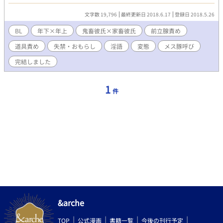
前後の短い話で連載します 直接表現、淫語、拘束、玩具責め、失
禁、メス豚呼びがあるのでご注意を
文字数 19,796
最終更新日 2018.6.17
登録日 2018.5.26
BL
年下×年上
鬼畜彼氏×家畜彼氏
前立腺責め
道具責め
失禁・おもらし
淫語
変態
メス豚呼び
完結しました
1
件
&arche
TOP
公式漫画
書籍一覧
今後の刊行予定