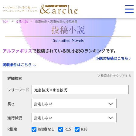
TOP
投稿小説
鬼畜彼氏×家畜彼氏の検索結果
Submitted Novels
アルファポリス
で投稿されているBL小説のランキングです。
小説の投稿はこちら
掲載条件はこちら
×検索条件をクリアする
詳細検索
フリーワード
長さ
進行状況
R指定
R指定なし
R15
R18