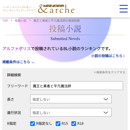
TOP
投稿小説
魔王と勇者と平凡魔法師の検索結果
Submitted Novels
アルファポリス
で投稿されているBL小説のランキングです。
小説の投稿はこちら
掲載条件はこちら
×検索条件をクリアする
詳細検索
フリーワード
長さ
進行状況
R指定
R指定なし
R15
R18