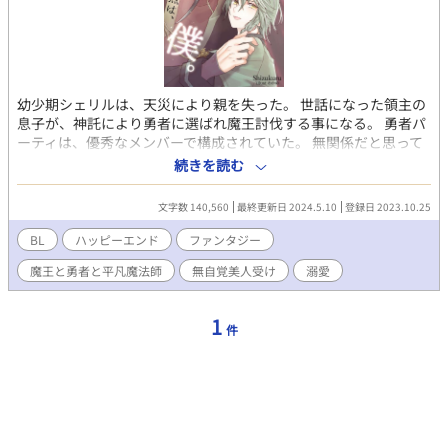
幼少期シェリルは、天災により親を失った。 世話になった領主の
息子が、神託により勇者に選ばれ魔王討伐する事になる。 勇者パ
ーティは、優秀なメンバーで構成されていた。 無関係だと思って
いたシェリルは、なぜか雑用係として勇者推薦でメンバー入りし
続きを読む
てしまう。 雑な扱いを受ける中、文句一つシェリルは言わない。
なぜなら恩を仇で返してはいけない──その約束がシェリルには
文字数 140,560
最終更新日 2024.5.10
登録日 2023.10.25
あるからだ。 そんな彼の癒しは、ダンジョンで助けた魔物の黒兎
だった。 ある日── 「恩返しをさせて欲しい」 僕に恩返し？ と
BL
ハッピーエンド
ファンタジー
思っていたら……突然現れた美形にキスされて。 恋人契約をして
魔王と勇者と平凡魔法師
無自覚美人受け
溺愛
しまった。 美形魔王 × 平凡？魔法師 ★ダンジョン内の魔獣等は
創作したもの、有名なものをあて字で表現したりしています。 微
R、Rには※を付けます。 美麗表紙絵は、わかめ様作品です。
1
件
@fuesugiruwakame