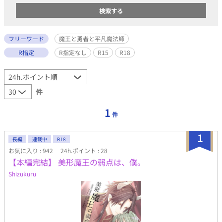
フリーワード
魔王と勇者と平凡魔法師
R指定
R指定なし
R15
R18
件
1
件
1
長編
連載中
R18
お気に入り : 942
24h.ポイント : 28
【本編完結】 美形魔王の弱点は、僕。
Shizukuru