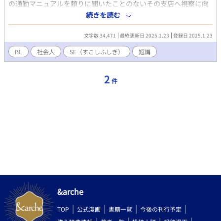
の通勤マニュアルを頼りに聞いたことのないその支店へ視察に向
かうと――着いた先は「月」だった。勤務予定の店に向かうと、
続きを読む
何故かアルバイトの青年が仕事をほっぽって淫行に励んでお
り……？ 月支店に異動になった本屋の店長と、バイトの傾国の月
文字数 34,471
最終更新日 2025.1.23
登録日 2025.1.23
人の美青年のSFBLラブコメです。友人のアンソロに寄稿しまし
た。 ▼アンソロジー冊子版詳細はこちら
BL
社会人
SF（すこしふしぎ）
短編
https://x.com/0typeAlkali/status/1861359145846481157
2
件
&arche
TOP
公式漫画
書籍一覧
今後の刊行予定