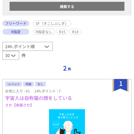
フリーワード
SF（すこしふしぎ）
R指定
R指定なし
R15
R18
件
2
件
1
ｼｮｰﾄｼｮｰﾄ
完結
なし
お気に入り : 41
24h.ポイント : 7
宇宙人は自称猫の顔をしている
さか【傘路さか】