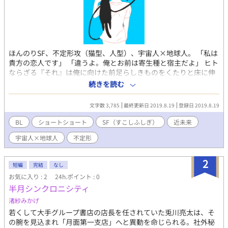
ほんのりSF、不定形攻（猫型、人型）、宇宙人×地球人。 「私は
貴方の恋人です」 「違うよ。俺とお前は寄生種と宿主だよ」 ヒト
ならざる『それ』は俺に向けた前足らしきものをくたりと床に伸
ばし、ごろりと寝転がってグロロロ、と叩き潰されたような声を
続きを読む
上げた。 ※小説の文章をコピーして無断で使用したり、登場人物
名を版権キャラクターに置き換えた二次創作小説への転用は一部
文字数 3,785
最終更新日 2019.8.19
登録日 2019.8.19
分であってもお断りします。 無断使用を発見した場合には、警告
をおこなった上で、悪質な場合は法的措置をとる場合がありま
BL
ショートショート
SF（すこしふしぎ）
近未来
す。 自サイト： https://sakkkkkkkkk.lsv.jp/ 誤字脱字報告フォー
宇宙人×地球人
不定形
ム： https://form1ssl.fc2.com/form/?id=fcdb8998a698847f
2
短編
完結
なし
お気に入り : 2
24h.ポイント : 0
半月シンクロニシティ
渚紗みかげ
若くして大手グループ書店の店長を任されていた兎川亮太は、そ
の腕を見込まれ「月面第一支店」へと異動を命じられる。社外秘