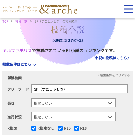
TOP
投稿小説
SF（すこしふしぎ）の検索結果
Submitted Novels
アルファポリス
で投稿されているBL小説のランキングです。
小説の投稿はこちら
掲載条件はこちら
×検索条件をクリアする
詳細検索
フリーワード
長さ
進行状況
R指定
R指定なし
R15
R18