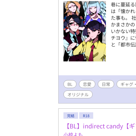
巷に蔓延る
は「懐かれ
た事も。 
かまさかの
いかない特
チヨウ』に
と「都市伝
BL
恋愛
日常
ギャグ
オリジナル
完結
R18
【BL】indirect can
小椋よも