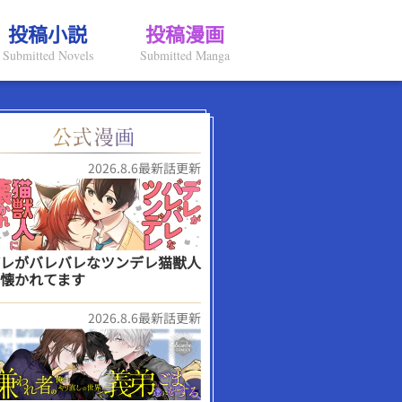
投稿小説
投稿漫画
Submitted Novels
Submitted Manga
2026.8.6最新話更新
レがバレバレなツンデレ猫獣人
懐かれてます
2026.8.6最新話更新