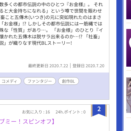
数多くの都市伝説の中のひとつ『お金様』。 それ
ると大金持ちになれる」という噂で世間を賑わせ
社畜こと五傳木(いつき)の元に突如現れたのはまさ
「お金様」!? しかしその都市伝説には一筋縄では
殊な「性質」があり…。 「お金様」のひとり『イ
懐かれた五傳木は脱サラ出来るのか…!? 「社畜」
説」が織りなす現代BLストーリー!
最終更新日 2020.7.22
登録日 2020.7.20
・コメディ
ファンタジー
創作BL
2
お気に入り : 16
24h.ポイント : 0
dy【ギブミー！スピンオフ】