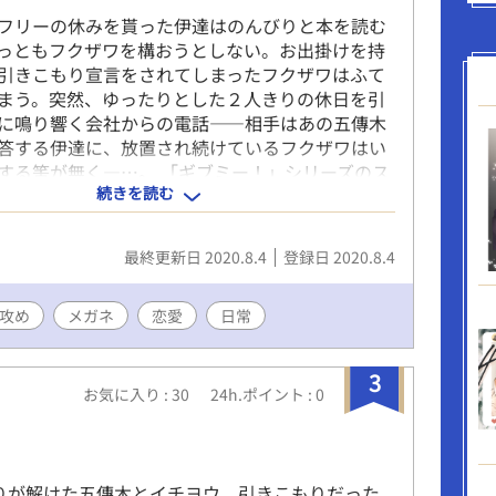
フリーの休みを貰った伊達はのんびりと本を読む
っともフクザワを構おうとしない。お出掛けを持
引きこもり宣言をされてしまったフクザワはふて
まう。突然、ゆったりとした２人きりの休日を引
に鳴り響く会社からの電話――相手はあの五傳木
答する伊達に、放置され続けているフクザワはい
する筈が無く―…。 「ギブミー！」シリーズのス
続きを読む
フクザワ×伊達の休日のお話。
最終更新日 2020.8.4
登録日 2020.8.4
S攻め
メガネ
恋愛
日常
3
お気に入り : 30
24h.ポイント : 0
】
蟠りが解けた五傳木とイチヨウ。引きこもりだった