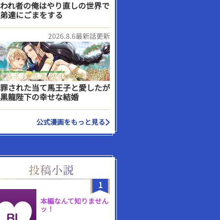
われ者の俺はやり直しの世界で
弟達にごまをする
2026.8.6最新話更新
罪された当て馬王子と愛したが
黒龍陛下の幸せな結婚
公式漫画をもっと見る
1
本編なんて知りません
ッ！