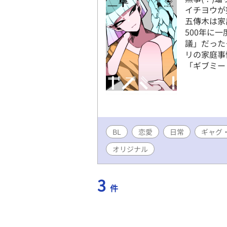
イチヨウが
五傳木は家
500年に
議」だった
リの家庭事
「ギブミー
BL
恋愛
日常
ギャグ
オリジナル
3
件