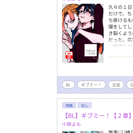
久々の１日
だけで、ち
ち掛けるも
寝をしてし
き裂くよう
だった。応
い気持ちが
ピンオフ、
BL
ギブミー！
主従
完結
なし
【BL】ギブミー！【２章
小椋よも
無事(？)