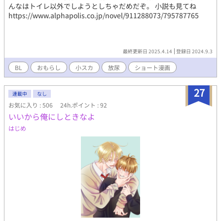
んなはトイレ以外でしようとしちゃだめだぞ。 小説も見てね
https://www.alphapolis.co.jp/novel/911288073/795787765
最終更新日 2025.4.14
登録日 2024.9.3
BL
おもらし
小スカ
放尿
ショート漫画
27
連載中
なし
お気に入り : 506
24h.ポイント : 92
いいから俺にしときなよ
はじめ