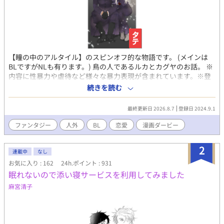
【瞳の中のアルタイル】のスピンオフ的な物語です。 (メインは
BLですがNLも有ります。) 鳥の人であるルカとカグヤのお話。 ※
内容に性暴力や虐待など様々な暴力表現が含まれています。※登
録非推奨です。好きな方だけ読んで下さい。これ等の表現が苦手
続きを読む
な方はブラウザバック等でのご自衛をお願い致します。
最終更新日 2026.8.7
登録日 2024.9.1
ファンタジー
人外
BL
恋愛
漫画ダービー
2
連載中
なし
お気に入り : 162
24h.ポイント : 931
眠れないので添い寝サービスを利用してみました
麻宮清子