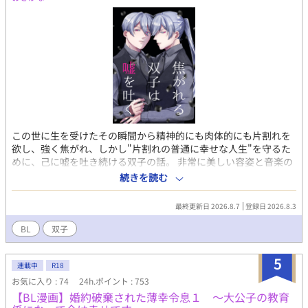
この世に生を受けたその瞬間から精神的にも肉体的にも片割れを
欲し、強く焦がれ、しかし"片割れの普通に幸せな人生"を守るた
めに、己に嘘を吐き続ける双子の話。 非常に美しい容姿と音楽の
才に恵まれ、良くも悪くも目立つ演奏家の双子が、他者の視線と
続きを読む
社会倫理に翻弄されながら生きる。
最終更新日 2026.8.7
登録日 2026.8.3
BL
双子
5
連載中
R18
お気に入り : 74
24h.ポイント : 753
【BL漫画】婚約破棄された薄幸令息１ ～大公子の教育