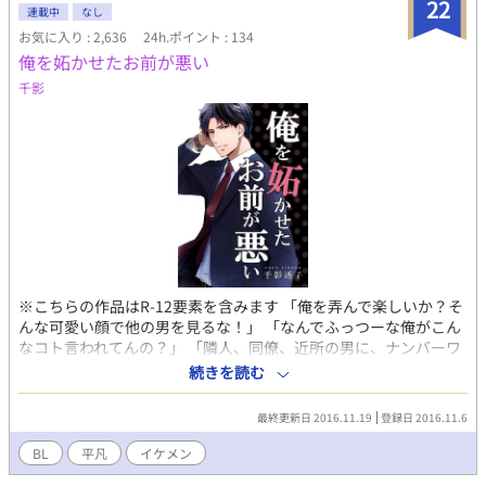
22
連載中
なし
お気に入り : 2,636
24h.ポイント : 134
俺を妬かせたお前が悪い
千影
※こちらの作品はR-12要素を含みます 「俺を弄んで楽しいか？そ
んな可愛い顔で他の男を見るな！」 「なんでふっつーな俺がこん
なコト言われてんの？」 「隣人、同僚、近所の男に、ナンバーワ
ンホスト、不良まで手懐けやがって！ 挙句に俺の家族までがラ
続きを読む
イバルだ？ふざけんな、お前は俺のものだろうが！」 究極の逆ハ
ーがテーマです。※単に言い寄る男の人数が多いだけで！ 主人公
最終更新日 2016.11.19
登録日 2016.11.6
日向は歩けばイケメンに当たり、目が合えば口説かれるという、
平凡なのに何故か男にモテまくるという特異体質の持ち主で！ そ
BL
平凡
イケメン
んなこんなで攻めの登場キャラは、物語が進む事に永遠に増えて