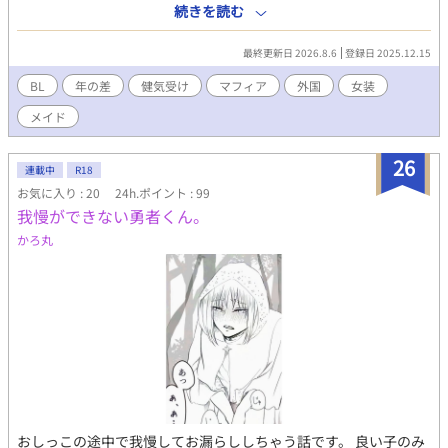
性描写です。 モブが出てきたり攻めがフェしたり色々やりたい放
続きを読む
題なのでNGが少なめの方向けですが、 お楽しみいただけました
ら幸いです。
最終更新日 2026.8.6
登録日 2025.12.15
BL
年の差
健気受け
マフィア
外国
女装
メイド
26
連載中
R18
お気に入り : 20
24h.ポイント : 99
我慢ができない勇者くん。
かろ丸
おしっこの途中で我慢してお漏らししちゃう話です。 良い子のみ