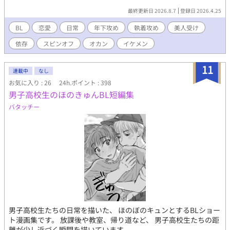
かれていくが...❤ 二人の世話を焼いていて弟分とは無事に出会え
最終更新日 2026.8.7
登録日 2026.4.25
るのか！？ ※こちらは【溺愛彼氏のヒモ男生活】主人公の亮平の
恩人である圭ちゃんの物語です。
BL
恋愛
日常
年下攻め
執着攻め
美人受け
依存
スピンオフ
オカン
イケメン
11
連載中
なし
お気に入り : 26
24h.ポイント : 398
男子高校生のほのきゅんBL短編集
バタッチー
男子高校生たちの日常を描いた、 ほのぼのキュンとするBLショー
ト漫画集です。 放課後や教室、帰り道など、 男子高校生たちの距
離が少し近づく瞬間を描いています。