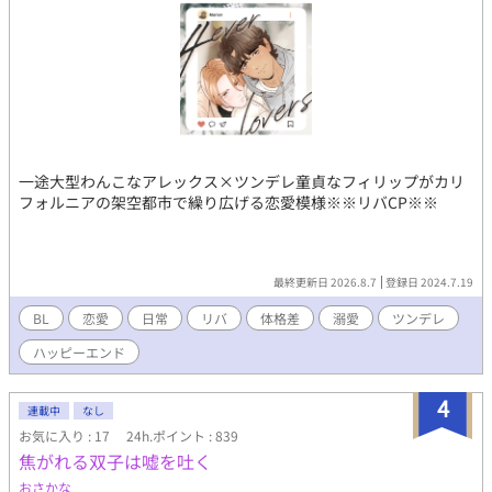
一途大型わんこなアレックス×ツンデレ童貞なフィリップがカリ
フォルニアの架空都市で繰り広げる恋愛模様※※リバCP※※
最終更新日 2026.8.7
登録日 2024.7.19
BL
恋愛
日常
リバ
体格差
溺愛
ツンデレ
ハッピーエンド
4
連載中
なし
お気に入り : 17
24h.ポイント : 839
焦がれる双子は嘘を吐く
おさかな