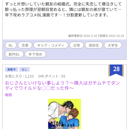
ずっと片想いしていた親友の結婚式。完全に失恋して爆泣きして
酔っ払った祭理が翌朝目覚めると、隣には親友の弟が寝ていて…
年下攻めラブコメBL漫画です…！分割更新していきます。
最終更新日 2026.3.10
登録日 2025.10.20
BL
恋愛
ギャグ・コメディ
日常
高校生
大学生
創作BL
年下攻め
28
連載中
なし
お気に入り : 1,133
24h.ポイント : 92
おじさんといけない事しよう？～隣人はガチムチでダン
ディでワイルドな○○だった件～
唯翔