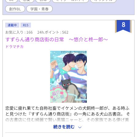
創作BL
学園・青春
8
連載中
R15
お気に入り : 166
24h.ポイント : 562
すずらん通り商店街の日常 ～悠介と柊一郎～
ドラマチカ
恋愛に疲れ果てた自称社畜でイケメンの犬飼柊一郎が、ある時ふ
と見つけた『すずらん通り商店街』の一角にある犬山古書店。 そ
の古書店に住む綺麗で賢い黒猫ニャーと、その家族である儚げ美
形の店主、犬山悠介。 恋に臆病な犬山悠介と、初めて恋をした犬
続きを読む
飼柊一郎、そして二人の恋を見守る黒猫ニャーの物語。 ※猫と話