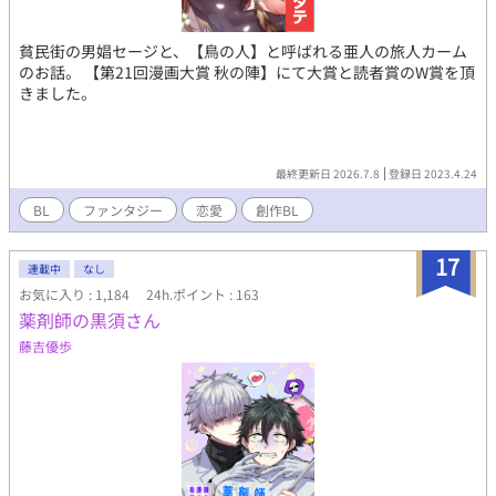
貧民街の男娼セージと、【鳥の人】と呼ばれる亜人の旅人カーム
のお話。 【第21回漫画大賞 秋の陣】にて大賞と読者賞のW賞を頂
きました。
最終更新日 2026.7.8
登録日 2023.4.24
BL
ファンタジー
恋愛
創作BL
17
連載中
なし
お気に入り : 1,184
24h.ポイント : 163
薬剤師の黒須さん
藤吉優歩