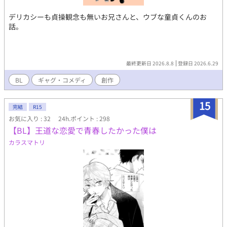
デリカシーも貞操観念も無いお兄さんと、ウブな童貞くんのお
話。
最終更新日 2026.8.8
登録日 2026.6.29
BL
ギャグ・コメディ
創作
15
完結
R15
お気に入り : 32
24h.ポイント : 298
【BL】王道な恋愛で青春したかった僕は
カラスマトリ