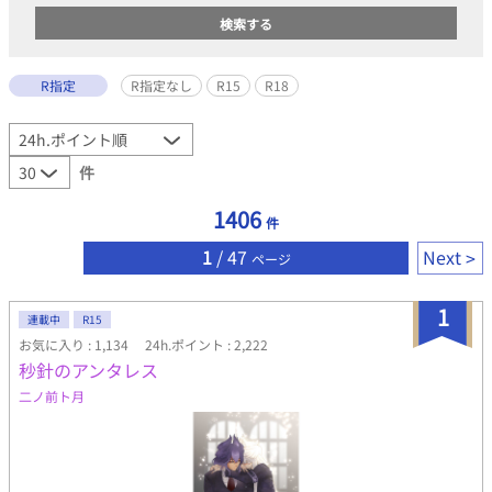
R指定
R指定なし
R15
R18
件
1406
件
1
/ 47
Next
ページ
1
連載中
R15
お気に入り : 1,134
24h.ポイント : 2,222
秒針のアンタレス
二ノ前ト月