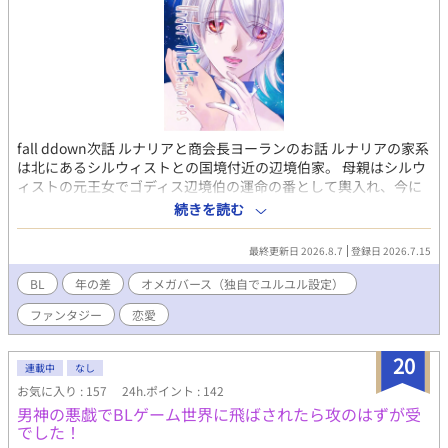
fall ddown次話 ルナリアと商会長ヨーランのお話 ルナリアの家系
は北にあるシルウィストとの国境付近の辺境伯家。 母親はシルウ
ィストの元王女でゴディス辺境伯の運命の番として輿入れ、今に
至る だがシルウィスト女王には後継者がおらず、ルナリアやカイ
続きを読む
トに自身の都合がいいαをあてがい後継にしようと企んでいた ル
ナリアはヨーランと共にエスト本国に行くつもりだったが…
最終更新日 2026.8.7
登録日 2026.7.15
BL
年の差
オメガバース（独自でユルユル設定）
ファンタジー
恋愛
20
連載中
なし
お気に入り : 157
24h.ポイント : 142
男神の悪戯でBLゲーム世界に飛ばされたら攻のはずが受
でした！