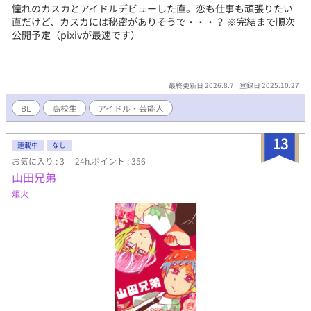
憧れのカスカとアイドルデビューした直。恋も仕事も頑張りたい
直だけど、カスカには秘密がありそうで・・・？ ※完結まで順次
公開予定（pixivが最速です）
最終更新日 2026.8.7
登録日 2025.10.27
BL
高校生
アイドル・芸能人
13
連載中
なし
お気に入り : 3
24h.ポイント : 356
山田兄弟
炬火