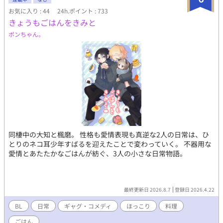
実は敏腕Ω 婚約破棄されたノエルが、新しい家族に愛されて幸せ
お気に入り : 44
24h.ポイント : 733
になるお話です。 ✦この漫画は自創作BL小説のセルフコミカライ
きょうもごはんをきみと
ズ作品です 毎週金曜18時30分、3～4ページずつちまちま更新
中 ✦薄幸令息１は婚約破棄～1年間のお話（全年齢） ✦R-18は薄
ポンちゃん。
幸令息２から アルファポリスで同タイトルの小説版が完結済み
です！
同棲中の大知と楓磨。 性格も愛情表現も真逆な2人の日常は、ひ
とりのネコ耳少年すばるを迎えたことで変わっていく。 不器用な
愛情とあたたかなごはんが紡ぐ、3人の小さな日常物語。
最終更新日 2026.8.7
登録日 2026.4.22
BL
日常
ギャグ・コメディ
ほっこり
料理
ごはん