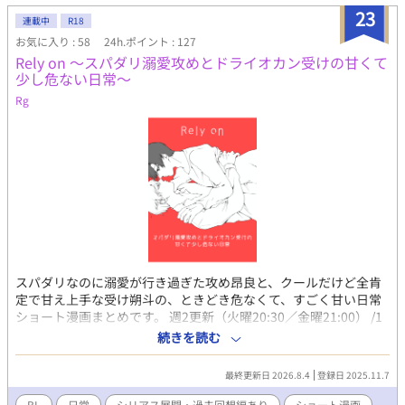
いきます。
23
連載中
R18
お気に入り : 58
24h.ポイント : 127
Rely on 〜スパダリ溺愛攻めとドライオカン受けの甘くて
少し危ない日常〜
Rg
スパダリなのに溺愛が行き過ぎた攻め昂良と、クールだけど全肯
定で甘え上手な受け朔斗の、ときどき危なくて、すごく甘い日常
ショート漫画まとめです。 週2更新（火曜20:30／金曜21:00） /1
ページ〜短篇中心。 ほのぼの回の合間に、時々R18や少し暗めの
続きを読む
お話も入ります。 ※オリジナルBL小説「Rely on』の漫画短編集
です。 完結済みの一期、現在執筆中の二期のその後の二人の話な
最終更新日 2026.8.4
登録日 2025.11.7
のでかなりネタバレ含みます。ご注意ください。
BL
日常
シリアス展開・過去回想編あり
ショート漫画