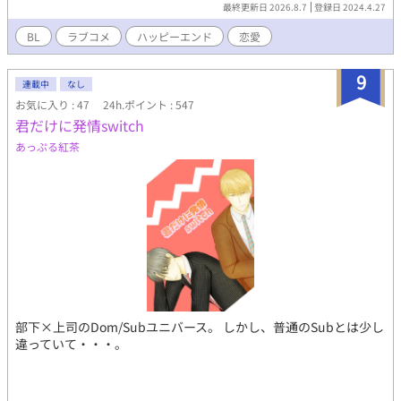
せる店主等、特殊設定あり 小説はこちら
最終更新日 2026.8.7
登録日 2024.4.27
→https://www.alphapolis.co.jp/novel/726351697/864835577
BL
ラブコメ
ハッピーエンド
恋愛
9
連載中
なし
お気に入り : 47
24h.ポイント : 547
君だけに発情switch
あっぷる紅茶
部下×上司のDom/Subユニバース。 しかし、普通のSubとは少し
違っていて・・・。