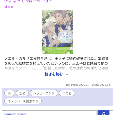
係になって今は幸せです～
縁堂幸
ノエル・カルリエ侯爵令息は、王太子に婚約破棄された。婿教育
を終えて結婚式を控えていたというのに、王太子は舞踏会で他の
令息をエスコートし、「出会った瞬間、私の運命の相手だと確信
したんだ」と言った。誰もが運命の番に出会えるわけではない。
続きを読む
そう思うと、ノエルは王太子と運命の相手を祝福するしかなかっ
た。 婚約破棄の翌日。次の嫁ぎ先を探すよう父に命じられたノエ
最終更新日 2026.8.7
登録日 2026.6.8
ルの元に、ジョスラン・ベルクール大公が訪ねてきた。大公のひ
とり息子、ローランの教育係を頼まれたノエルは王都を離れ、大
BL
恋愛
ハッピーエンド
年の差
公家の別邸で大公子と暮らすことに。 領地に引きこもる大公子、
オメガバース要素あり
ローランに追い返されてもめげないノエル。ローランもあきらめ
ないノエルに心を開くようになり、父のジョスランもノエルのこ
とを意識し始めて…… ひと回り年上大公α × 自信も幸も薄いけど
6
連載中
なし