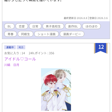
最終更新日 2026.8.8
登録日 2026.3.6
BL
恋愛
日常
男子高校生
創作BL
ほのぼの
青春
同級生
ショート漫画
漫画ダービー
12
連載中
R15
お気に入り : 14
24h.ポイント : 356
アイドル♡コール
川縞 日月