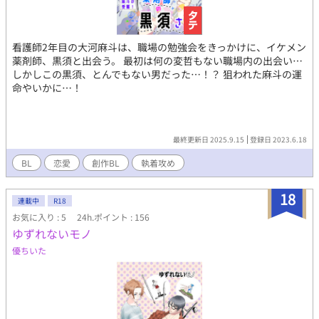
看護師2年目の大河麻斗は、職場の勉強会をきっかけに、イケメン
薬剤師、黒須と出会う。 最初は何の変哲もない職場内の出会い…
しかしこの黒須、とんでもない男だった…！？ 狙われた麻斗の運
命やいかに…！
最終更新日 2025.9.15
登録日 2023.6.18
BL
恋愛
創作BL
執着攻め
18
連載中
R18
お気に入り : 5
24h.ポイント : 156
ゆずれないモノ
優ちいた