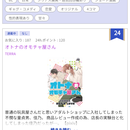
ギャグ・コメディ
恋愛
オリジナル
4コマ
性的表現あり
甘々
24
連載中
なし
お気に入り : 187
24h.ポイント : 120
オトナのオモチャ屋さん
TERRA
普通の玩具屋さんだと思いアダルトショップに入社してしまった
不憫な童貞男、佳乃。 商品レビュー作成の為、店長の実験台と化
してしまった佳乃だったが…。 【pixiv】
https://www.pixiv.net/users/41700031 【ポートフォリオ】
続きを読む