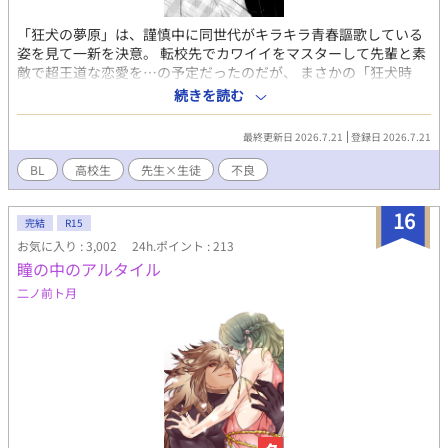
「狂犬の夢原」は、謹慎中に同世代がキラキラ青春謳歌している
姿を見て一新を決意。 転校先でカワイイをマスターして先輩と素
敵で超王道な恋愛を…の予定だったのだが、 まさかの「狂犬時
代」を知る元担任、ヒカリンの異動先が被るハメに。 夢原は無事
続きを読む
（？）に青春の王道イベントをこなすことが出来るのだろう
か…？ ★性描写はありませんが、喧嘩、流血表現があるため一応
最終更新日 2026.7.21
登録日 2026.7.21
R15設定にしております★
BL
高校生
先生×生徒
不良
16
完結
R15
お気に入り : 3,002
24h.ポイント : 213
瞳の中のアルタイル
二ノ前ト月