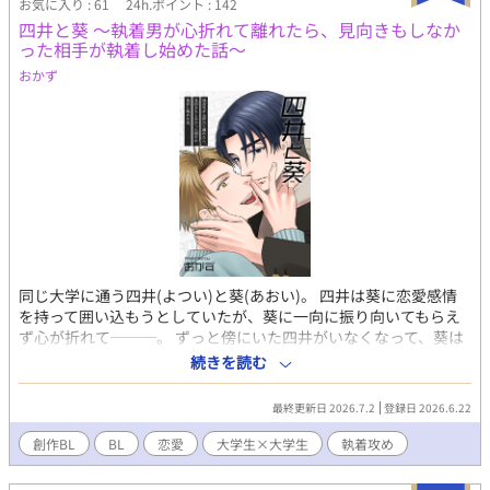
お気に入り : 61
24h.ポイント : 142
四井と葵 ～執着男が心折れて離れたら、見向きもしなか
った相手が執着し始めた話～
おかず
同じ大学に通う四井(よつい)と葵(あおい)。 四井は葵に恋愛感情
を持って囲い込もうとしていたが、葵に一向に振り向いてもらえ
ず心が折れて───。 ずっと傍にいた四井がいなくなって、葵は
どうする？ というお話です。 ■ひとまず2話で終わっています
続きを読む
が、続きを描く予定がまだあります。 ■毎日更新ちょっとお休み
中。
最終更新日 2026.7.2
登録日 2026.6.22
創作BL
BL
恋愛
大学生×大学生
執着攻め