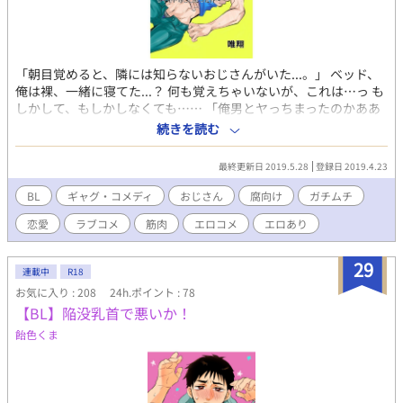
「朝目覚めると、隣には知らないおじさんがいた...。」 ベッド、
俺は裸、一緒に寝てた...？ 何も覚えちゃいないが、これは…っ も
しかして、もしかしなくても…… 「俺男とヤっちまったのかああ
ぁ？！」 謎を秘めたおじさん×26歳ごく普通の会社員、凛空飛
続きを読む
(りくと)との コメディ有りエロ有りどたばたラブコメです。 ■登
場人物一覧■ 鬼嶌 譲(きしま ゆずる) 多嘉橋 凛空飛(たかはし りく
最終更新日 2019.5.28
登録日 2019.4.23
と) 鈴基 晟織(すずき あきおり)
BL
ギャグ・コメディ
おじさん
腐向け
ガチムチ
恋愛
ラブコメ
筋肉
エロコメ
エロあり
29
連載中
R18
お気に入り : 208
24h.ポイント : 78
【BL】陥没乳首で悪いか！
飴色くま