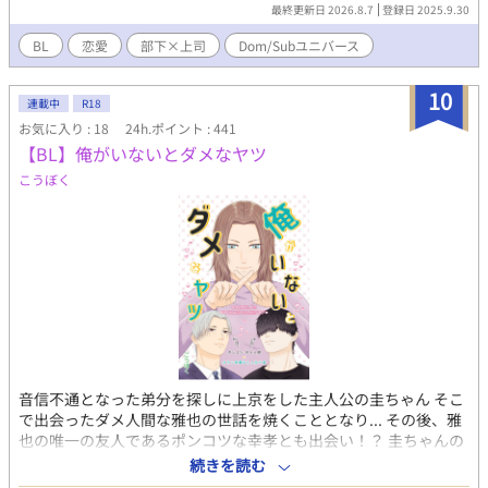
最終更新日 2026.8.7
登録日 2025.9.30
BL
恋愛
部下×上司
Dom/Subユニバース
10
連載中
R18
お気に入り : 18
24h.ポイント : 441
【BL】俺がいないとダメなヤツ
こうぼく
音信不通となった弟分を探しに上京をした主人公の圭ちゃん そこ
で出会ったダメ人間な雅也の世話を焼くこととなり... その後、雅
也の唯一の友人であるポンコツな幸孝とも出会い！？ 圭ちゃんの
楽しい楽しい世話焼きライフがここに始まる！ 美人で性格男前な
続きを読む
圭ちゃんに雅也と幸孝はもう夢中☆ 圭ちゃんも二人にどんどん惹