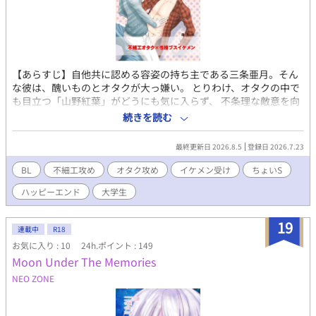
【あらすじ】自他共に認める容姿の持ち主である三条亜月。そん
な彼は、醜いものとオタクが大っ嫌い。 とりわけ、オタクの中で
も目立つ「山野紅葉」がどうにも気に入らず、 不条理な敵意を向
けていた。 だがそんなある日、とうとうキレた山野からレイプさ
続きを読む
れ、その一部始終を動画に撮られてしまう。 その動画をネタに、
身体の関係を強要されるとおもいきや、 「ばらされたくなけれ
最終更新日 2026.8.5
登録日 2026.7.23
ば、もう僕に関わらないで」 と、逆のことを言われてしまい
―――！？ ■この作品は、先に投稿していた小説「ゆずれないモ
BL
不細工攻め
オタク攻め
イケメン受け
ちょいS
ノ」をコミカライズしたものです。 よろしければ、そちらもどう
ハッピーエンド
大学生
ぞ！
19
連載中
R18
お気に入り : 10
24h.ポイント : 149
Moon Under The Memories
NEO ZONE