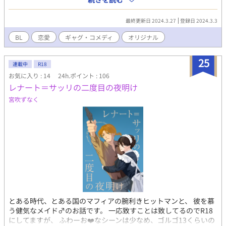
https://lit.link/terraillust
最終更新日 2024.3.27
登録日 2024.3.3
BL
恋愛
ギャグ・コメディ
オリジナル
25
連載中
R18
お気に入り : 14
24h.ポイント : 106
レナート＝サッリの二度目の夜明け
宮吹ずなく
とある時代、とある国のマフィアの腕利きヒットマンと、 彼を慕
う健気なメイド♂のお話です。 一応致すことは致してるのでR18
にしてますが、 ふわーお❤️なシーンは少なめ、ゴルゴ13くらいの