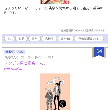
きょうだいになってしまった険悪な関係から始まる義兄×義弟の
BLです。
最終更新日 2026.8.7
登録日 2026.7.31
BL
恋愛
日常
高校生
創作BL
兄弟(血縁はなし)
14
連載中
なし
お気に入り : 32
24h.ポイント : 334
ノンデリ男と童貞くん。
西野ぺんぎん