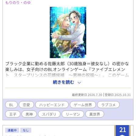
もりのり・のゆ
ブラック企業に勤める佐藤太郎（30歳独身＝彼女なし）の密かな
楽しみは、女子向けのBLオンラインゲーム『ファイブエレメン
ト スタープリンスの花婿候補 ～男神の祝福～』。 このゲーム
はプレイヤーが攻として、5つのエレメントの王子の中から攻略対
続きを読む
象を選びカップルが成立すると、男神の祝福を受けて受の王子が
子をなすというストーリー…のはずだったが、なぜか飛ばされた
最終更新日 2026.7.30
登録日 2025.10.31
ゲーム世界は受の王子たち攻で、プレイヤーは攻ではなく受だっ
た！
BL
恋愛
ハッピーエンド
ゲーム世界
ラブコメ
王子
男神
スパダリ
リーマン
異世界
21
連載中
なし