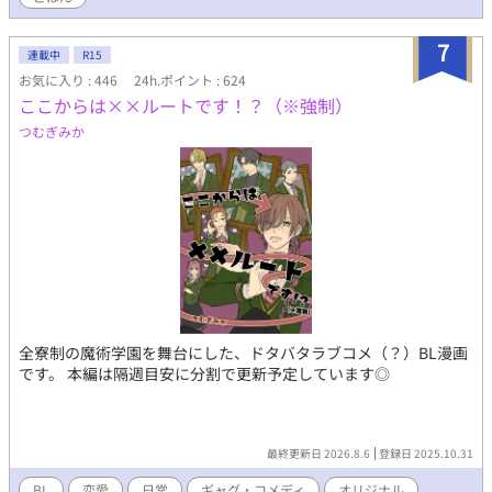
7
連載中
R15
お気に入り : 446
24h.ポイント : 624
ここからは××ルートです！？（※強制）
つむぎみか
全寮制の魔術学園を舞台にした、ドタバタラブコメ（？）BL漫画
です。 本編は隔週目安に分割で更新予定しています◎
最終更新日 2026.8.6
登録日 2025.10.31
BL
恋愛
日常
ギャグ・コメディ
オリジナル