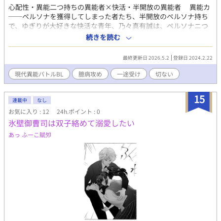
心配性・異能二つ持ちの異能者×快活・半開放の異能者 異能カ
──ペルソナを獲得してしまった者たち、半開放のペルソナ持ち
で、ゆぎりが大好きな快活な青年、乃々真有誠は、ペルソナニつ
持ちの迫間ゆぎりとともに、最凶のペルソナである白魔に立ち向
続きを読む
かう。 臆病と一途。二人の選択の物語。 短編マンガ 本編23ペー
ジ プロフや連載作業時のwipも掲載 不定期に番外編を更新予定。
最終更新日 2026.5.2
登録日 2024.2.22
現代異能バトルBL
臆病攻め
一途受け
切ない
15
連載中
なし
お気に入り : 12
24h.ポイント : 0
氷壁御曹司は双子絡めて溺愛したい
あっ ふーこ賦夘