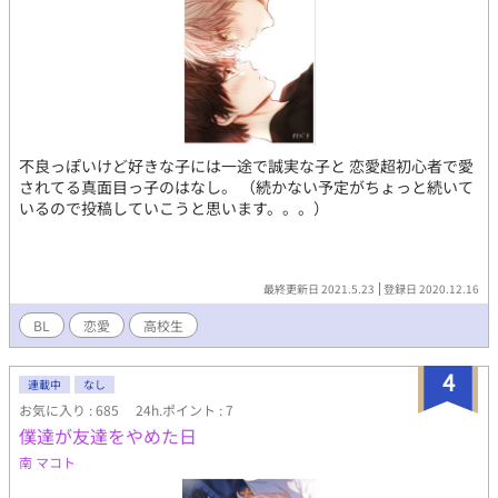
不良っぽいけど好きな子には一途で誠実な子と 恋愛超初心者で愛
されてる真面目っ子のはなし。 （続かない予定がちょっと続いて
いるので投稿していこうと思います。。。）
最終更新日 2021.5.23
登録日 2020.12.16
BL
恋愛
高校生
4
連載中
なし
お気に入り : 685
24h.ポイント : 7
僕達が友達をやめた日
南 マコト