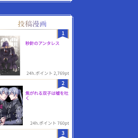
1
秒針のアンタレス
24h.ポイント 2,769pt
2
焦がれる双子は嘘を吐
く
24h.ポイント 760pt
3