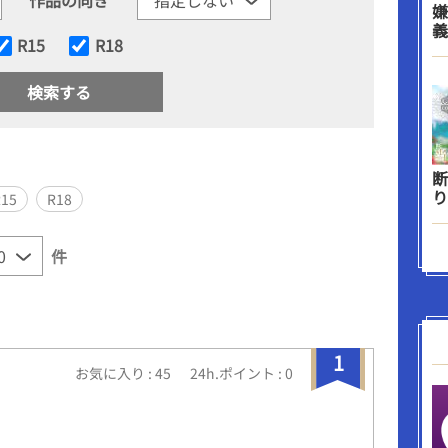
嫌
義
R15
R18
断
り
R15
R18
件
1
お気に入り : 45
24h.ポイント : 0