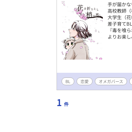
手が届かな
高校教師（
大学生（花
差子育てB
『毒を喰ら
よりお楽し
BL
恋愛
オメガバース
1
件