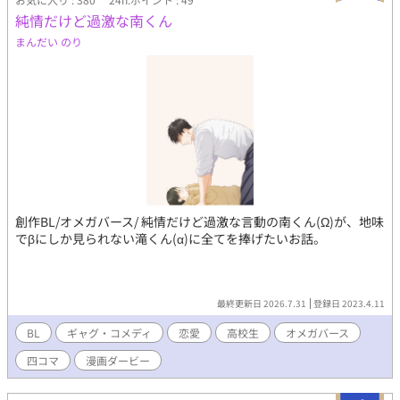
純情だけど過激な南くん
まんだい のり
創作BL/オメガバース/ 純情だけど過激な言動の南くん(Ω)が、地味
でβにしか見られない滝くん(α)に全てを捧げたいお話。
最終更新日 2026.7.31
登録日 2023.4.11
BL
ギャグ・コメディ
恋愛
高校生
オメガバース
四コマ
漫画ダービー