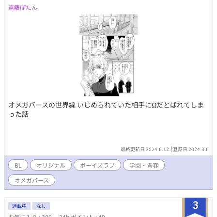
遠藤ぼたん
オメガバースの世界線 いじめられていた相手にΩだとばれてしま
った話
最終更新日 2024.6.12
登録日 2024.3.6
BL
オリジナル
ボーイズラブ
学園・青春
オメガバース
3
連載中
なし
お気に入り : 380
24h.ポイント : 49