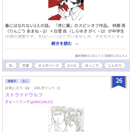
番にはなれない2人の話。 『虎に翼』のスピンオフ作品。 林郷 周
（りんごう あまね・β）×白雪 岳（しらゆき がく・Ω）が中学生
の頃の漫画です。 R18シーンはございませんが、それなりにオメ
ガバースしていたり、ちょっとアレな話も出てきます。 モブや近
続きを読む
親相姦に関する話も出てくるので、地雷のない方向けかもしれま
せん。ご注意ください。 実はまとめ本を作って通販中です。 作者
最終更新日 2021.7.3
登録日 2021.4.3
のTwitterにショップのリンクをご用意しております。
BL
恋愛
オメガバース
β×Ω
ほっこり
じんわり
26
連載中
なし
お気に入り : 68
24h.ポイント : 0
ストライドウルフ
ぎゅ～☆ランチ(gklb62zbc15)