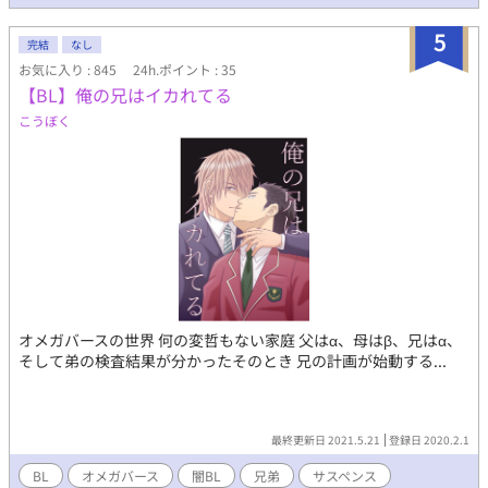
5
完結
なし
お気に入り : 845
24h.ポイント : 35
【BL】俺の兄はイカれてる
こうぼく
オメガバースの世界 何の変哲もない家庭 父はα、母はβ、兄はα、
そして弟の検査結果が分かったそのとき 兄の計画が始動する...
最終更新日 2021.5.21
登録日 2020.2.1
BL
オメガバース
闇BL
兄弟
サスペンス