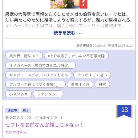
魔獣の大襲撃で両親を亡くしたオメガの伯爵令息フレーリヒは、
幼い弟たちのために結婚しようと努力するが、魔力が重視される
キルシュバウム王国では、魔力が弱いフレーリヒは苦戦する。
…その一方で、プファオ大公国のヴェステン城塞で暮らす、大公
続きを読む
の後継者アルファのヴァルムは好戦的な野蛮人だと嫌われ、結婚
相手が見つからず、嫌々お見合いを続ける毎日だった。 ユルユ
最終更新日 2025.4.6
登録日 2023.3.11
ル設定のオメガバースとなっています。 大きな心で見て下さる
と嬉しいです…(^_^;) ※カラーでお見せしたい場面以外は、基
異世界、魔法あり
αとΩは男子しかいない不思議大陸
本モノクロです。 タテスク初挑戦につき、アレコレやらかしが
オメガバース（独自でユルユル設定）
多く、投稿後の修正が猛烈に多いです。どうかご容赦を😓 不定
期のノロノロちまちま更新となります。
ギャグ・コメディ、シリアスもある
ラブがすごく遠い
アルファ主役ようやく登場(-_-;)
腹黒オメガ
日常
小ネタ多々
ファンタジー
13
連載中
R18
お気に入り : 20
24h.ポイント : 7
セフレなお前なんか推しじゃない！
ただのきのこ