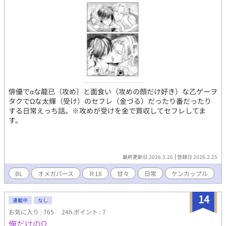
俳優でαな龍已（攻め）と面食い（攻めの顔だけ好き）な乙ゲーヲ
タクでΩな太輝（受け）のセフレ（金づる）だったり番だったり
する日常えっち話。※攻めが受けを金で買収してセフレしてま
す。
最終更新日 2026.3.26
登録日 2026.2.25
BL
オメガバース
Ｒ18
甘々
日常
ケンカップル
14
連載中
なし
お気に入り : 765
24h.ポイント : 7
俺だけのΩ