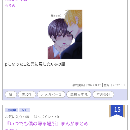
もうの
βになったΩと元に戻したいαの話
最終更新日 2022.8.19
登録日 2022.5.1
BL
高校生
オメガバース
美形×平凡
平凡受け
15
連載中
なし
お気に入り : 48
24h.ポイント : 0
『いつでも僕の帰る場所』まんがまとめ