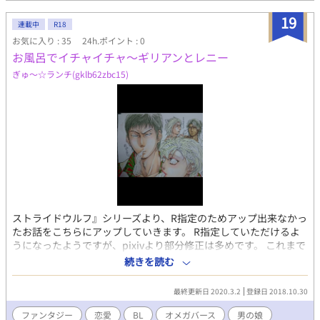
19
連載中
R18
お気に入り : 35
24h.ポイント : 0
お風呂でイチャイチャ～ギリアンとレニー
ぎゅ～☆ランチ(gklb62zbc15)
ストライドウルフ』シリーズより、R指定のためアップ出来なかっ
たお話をこちらにアップしていきます。 R指定していただけるよ
うになったようですが、pixivより部分修正は多めです。 これまで
のあらすじ。 何れギリアン達が、盗賊討伐で帝都を離れる事にな
続きを読む
ります。 危険な任務なので当然レニーはお留守番。 また置いて行
かれる事に、嫌だと泣きじゃくるレニーでした。 それまでの一
最終更新日 2020.3.2
登録日 2018.10.30
時。二人の甘いやりとりが始まる。 まあ、只のエロ話ですけど
ね。消されたらpixivでどうぞ。
ファンタジー
恋愛
BL
オメガバース
男の娘