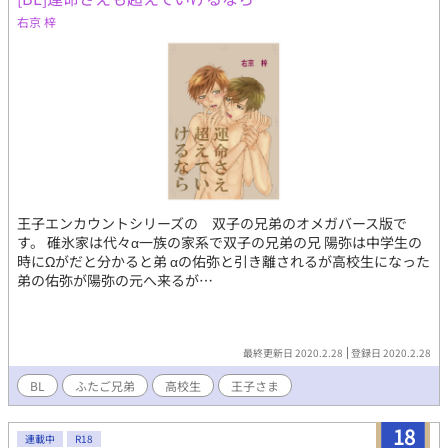
右京 梓
王子エンカウントシリーズの 双子の兄弟のオメガバース版で
す。 碓氷家は代々α一族の家系で双子の兄弟の兄 陽弥は中学生の
時にΩがだと分かると弟 αの佑弥と引き離されるが高校生になった
弟の佑弥が陽弥の元へ来るが…
最終更新日 2020.2.28
登録日 2020.2.28
BL
ふたご兄弟
高校生
王子さま
18
連載中
R18