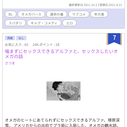
れている小説本編を読んでいただくと、よりお話を楽しめると思
最終更新日 2021.10.2
登録日 2021.8.21
います。よろしくお願いします。
BL
オメガバース
運命の番
ラブコメ
年の差
スパダリ
ギャグ・コメディ
エロ
7
完結
なし
お気に入り : 65
24h.ポイント : 28
噛まずにセックスできるアルファと、セックスしたいオ
メガの話
さつま
オメガのヒートにあてられずにセックスできるアルファ、塚原深
雪。 アメリカからの出向でプラ局に入局した、オメガの鶴水諒。