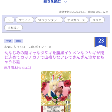
みだった。 基本的には番の組み合わせは獣人には獣人、しかしノ
続きを読む
エルの番は人間だった。そして…
最終更新日 2022.10.31
登録日 2021.12.9
BL
ケモミミ
SFファンタジー
オメガバース
メリバ
すれ違い
23
完結
R18
お気に入り : 53
24h.ポイント : 0
幼なじみの陰キャなタヌキを腹黒イケメンなウサギが閉
じ込めてカッチカチで山盛りなアレでさんざん泣かせち
ゃうお話
餅月 猫太(もちねこ)