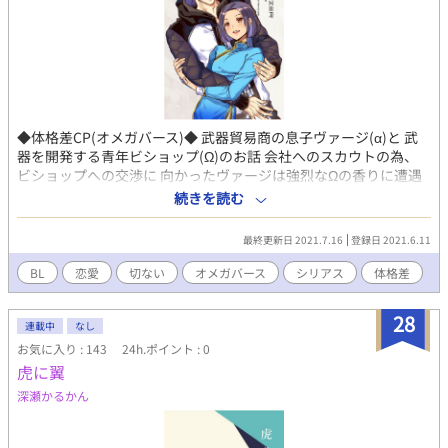
◆体格差CP(オメガバース)◆ 武器貿易商の息子ヴァージ(α)と 武
器を開発する青年ビショップ(Ω)のお話 会社へのスカウトの為、
ビショップへの交渉に 向かったヴァージは強烈なΩの香りに遭遇
する… ----------------------------------------------------- 感染体というモ
続きを読む
ンスターが存在し戦う 数百年後の未来世界のお話です
最終更新日 2021.7.16
登録日 2021.6.11
BL
恋愛
切ない
オメガバース
シリアス
体格差
28
連載中
なし
お気に入り : 143
24h.ポイント : 0
虎に翼
深瀬かるかん