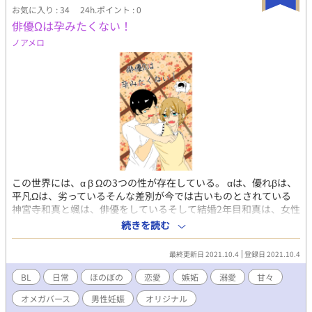
お気に入り : 34
24h.ポイント : 0
俳優Ωは孕みたくない！
ノアメロ
この世界には、‪α‬ β Ωの3つの性が存在している。 ‪α‬は、優れβは、
平凡Ωは、劣っているそんな差別が今では古いものとされている
神宮寺和真と颯は、俳優をしているそして結婚2年目和真は、女性
から人気の‪α‬の俳優 颯は、男女関係なく多くの指示を集めているΩ
続きを読む
の人気俳優 しかし和真には、ある悩みがあるそれは颯がゴム無し
＝子作りを拒否するのだ 颯本人曰く「こ、子供は欲しい…け
最終更新日 2021.10.4
登録日 2021.10.4
ど…」 ＊小説とは異なる部分があります💦
BL
日常
ほのぼの
恋愛
嫉妬
溺愛
甘々
オメガバース
男性妊娠
オリジナル