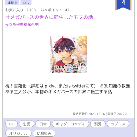
4
連載中
なし
お気に入り : 2,708
24h.ポイント : 42
オメガバースの世界に転生したモブの話
みきち＠書籍発売中!
祝！書籍化（詳細は pixiv、または twitterにて） ※BL知識の教養
ある主人公が、本物のオメガバースの世界に転生する話
最終更新日 2023.12.16
登録日 2022.8.11
BL
恋愛
日常
ギャグ・コメディ
溺愛
ラブコメ
オリジナル
幼馴染み