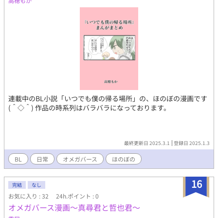
高穂もか
連載中のBL小説「いつでも僕の帰る場所」の、ほのぼの漫画です
(＾◇＾) 作品の時系列はバラバラになっております。
最終更新日 2025.3.1
登録日 2025.1.3
BL
日常
オメガバース
ほのぼの
16
完結
なし
お気に入り : 32
24h.ポイント : 0
オメガバース漫画～真尋君と哲也君～