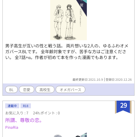
男子高生が互いの性と戦う話。 両片想いな2人の、ゆるふわオメ
ガバースBLです。 全年齢対象ですが、苦手な方はご注意くださ
い。 全7話+α。作者が初めて本を作った漫画でもあります。
最終更新日 2021.10.9
登録日 2020.12.26
BL
恋愛
高校生
オメガバース
29
連載中
R18
お気に入り : 7
24h.ポイント : 0
所謂、尊敬の恋。
PinaRia