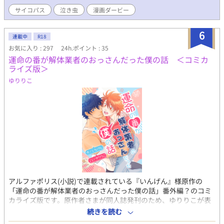
サイコパス
泣き虫
漫画ダービー
6
連載中
R18
お気に入り : 297
24h.ポイント : 35
運命の番が解体業者のおっさんだった僕の話 ＜コミカ
ライズ版＞
ゆりりこ
アルファポリス(小説)で連載されている『いんげん』様原作の
「運命の番が解体業者のおっさんだった僕の話」番外編？のコミ
カライズ版です。原作者さまが同人誌発刊のため、ゆりりこが表
紙とおまけ漫画を描かせて頂き、そちらに掲載される漫画の内容
続きを読む
となっています。漫画を読まれる前に、アルファポリスに掲載さ