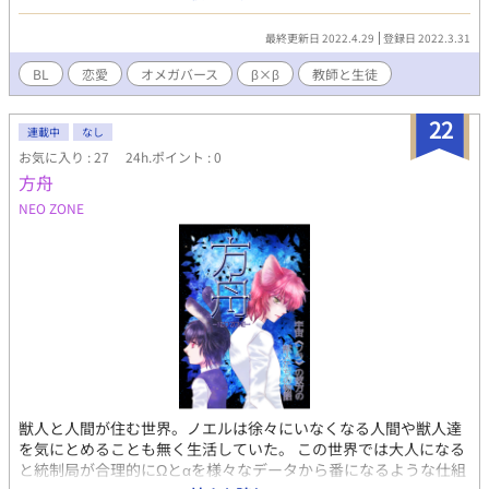
と同じ世界観の作品です。 あわせて読むとよりお楽しみいただけ
ると思います。
最終更新日 2022.4.29
登録日 2022.3.31
BL
恋愛
オメガバース
β×β
教師と生徒
22
連載中
なし
お気に入り : 27
24h.ポイント : 0
方舟
NEO ZONE
獣人と人間が住む世界。ノエルは徐々にいなくなる人間や獣人達
を気にとめることも無く生活していた。 この世界では大人になる
と統制局が合理的にΩとαを様々なデータから番になるような仕組