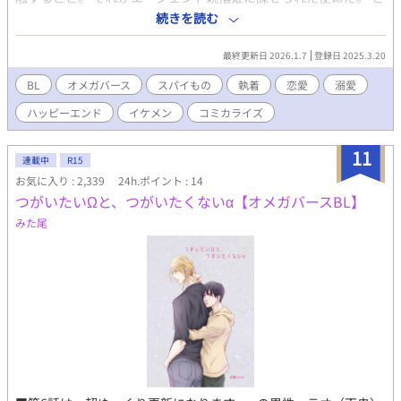
ころがエリート軍人アルファ（攻）にロックオンされて、あっと
続きを読む
いう間に――!! 紳士の仮面を被った軍人（攻）と謎の秘密を隠し
持つ童顔青年（受）の溺愛ラブストーリー♡ 小説「オメガスパイ
最終更新日 2026.1.7
登録日 2025.3.20
は敵国のエリートアルファに溺愛される（壱度木里乃さん作）」
のコミカライズです。
BL
オメガバース
スパイもの
執着
恋愛
溺愛
ハッピーエンド
イケメン
コミカライズ
11
連載中
R15
お気に入り : 2,339
24h.ポイント : 14
つがいたいΩと、つがいたくないα【オメガバースBL】
みた尾