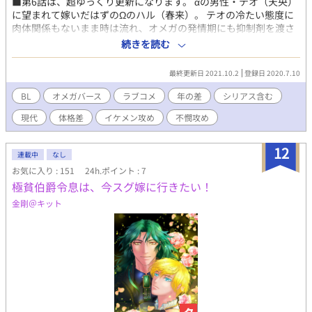
■第6話は、超ゆっくり更新になります。 αの男性・テオ（天央）
に望まれて嫁いだはずのΩのハル（春来）。 テオの冷たい態度に
肉体関係もないまま時は流れ、オメガの発情期にも抑制剤を渡さ
れる。 ある日、ハルは喪っていた記憶を取り戻し、テオの兄であ
続きを読む
るアルファと”つがい”だったことを思い出す。 しかし”運命のつ
がい”は、テオだった。 「運命のつがい」の二人は、つがうこと
最終更新日 2021.10.2
登録日 2020.7.10
ができるのか――。 シリアスとコメディが入り混じります。 ※攻
めに、他所に子供が居た事実が判明する描写あります。 作中に、
BL
オメガバース
ラブコメ
年の差
シリアス含む
「空と大地」の登場人物が出てきます。
現代
体格差
イケメン攻め
不憫攻め
https://www.alphapolis.co.jp/manga/329466450/93442415
12
連載中
なし
お気に入り : 151
24h.ポイント : 7
極貧伯爵令息は、今スグ嫁に行きたい！
金剛＠キット