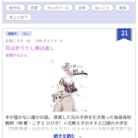
創作BL
恋愛
オメガバース
日常
ほっこり
家族
年上×年下
21
連載中
なし
お気に入り : 45
24h.ポイント : 0
花は折りたし梢は高し
深瀬かるかん
手が届かない誰かの話。 蒸発した兄の子供を引き取った独身高校
教師（梢 響・こずえ ひびき）×元教え子のオネエ口調の大学生
（花桐 智成・はなぎり ともなり）のオメガバース年の差子育てBL
漫画。 β×βのお話です。 ちなみに『虎に翼』、『毒を喰らわば』
続きを読む