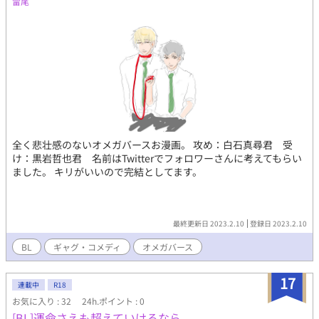
雷尾
全く悲壮感のないオメガバースお漫画。 攻め：白石真尋君 受
け：黒岩哲也君 名前はTwitterでフォロワーさんに考えてもらい
ました。 キリがいいので完結としてます。
最終更新日 2023.2.10
登録日 2023.2.10
BL
ギャグ・コメディ
オメガバース
17
連載中
R18
お気に入り : 32
24h.ポイント : 0
[BL]運命さえも超えていけるなら