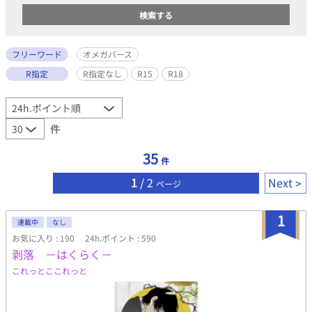
フリーワード
オメガバース
R指定
R指定なし
R15
R18
件
35
件
1
/ 2
Next
ページ
1
連載中
なし
お気に入り : 190
24h.ポイント : 590
剥落 －はくらく－
これっとここれっと