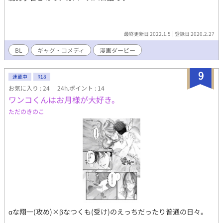
最終更新日 2022.1.5
登録日 2020.2.27
BL
ギャグ・コメディ
漫画ダービー
9
連載中
R18
お気に入り : 24
24h.ポイント : 14
ワンコくんはお月様が大好き。
ただのきのこ
αな翔一(攻め)×βなつくも(受け)のえっちだったり普通の日々。