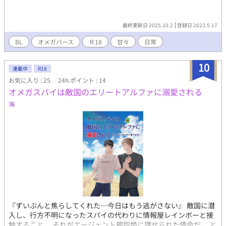
最終更新日 2025.10.2
登録日 2023.5.17
BL
オメガバース
Ｒ18
甘々
日常
10
連載中
R18
お気に入り : 25
24h.ポイント : 14
オメガスパイは敵国のエリートアルファに溺愛される
海
『ずいぶんと焦らしてくれた…今日はもう逃がさない』 敵国に潜
入し、行方不明になったスパイの代わりに情報屋レインボーと接
触すること。 それがエージェント親指姫に課せられた使命だ。 と