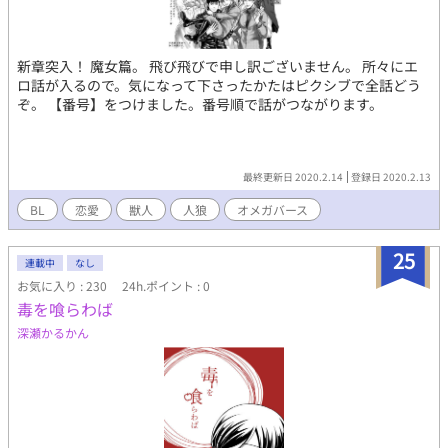
新章突入！ 魔女篇。 飛び飛びで申し訳ございません。 所々にエ
ロ話が入るので。気になって下さったかたはピクシブで全話どう
ぞ。 【番号】をつけました。番号順で話がつながります。
最終更新日 2020.2.14
登録日 2020.2.13
BL
恋愛
獣人
人狼
オメガバース
25
連載中
なし
お気に入り : 230
24h.ポイント : 0
毒を喰らわば
深瀬かるかん