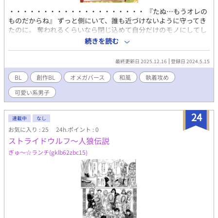
・・・・・・・・・・・・・・・・・・・・ 『たぬ…もうオレの
ものだからね』 ずっと側にいて、誰も近づけないように守ってき
たのに。 奪われるくらいなら閉じ込めて自分だけのモノにしてし
まえ――こじらせたウサギがとうとう親友の一線を越えちゃ
続きを読む
う！？ ・・・・・・・・・・・・・・・・・・・・
最終更新日 2025.12.16
登録日 2024.5.15
BL
創作BL
オメガバース
和風
執着攻め
可愛い系男子
24
連載中
なし
お気に入り : 25
24h.ポイント : 0
ストライドウルフ～人狼伝説
ぎゅ～☆ランチ(gklb62zbc15)