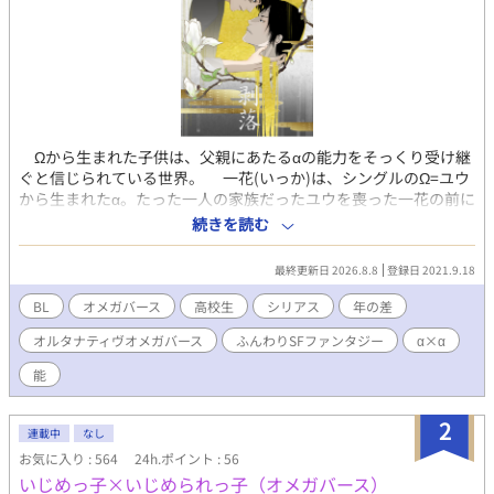
Ωから生まれた子供は、父親にあたるαの能力をそっくり受け継
ぐと信じられている世界。 一花(いっか)は、シングルのΩ=ユウ
から生まれたα。たった一人の家族だったユウを喪った一花の前に
現れたのは、美しい伯父、能楽松柏流宗家、秋月(あきづき)玄弥
続きを読む
(とうや)だった。αの才能と将来性を見込まれ、松柏流の弟子とし
て秋月家に引き取られた一花だったが、成長するにつれ舞への情
最終更新日 2026.8.8
登録日 2021.9.18
熱を失っていた。見かねて手を差し伸べた伯父でありαの玄弥に惹
かれ、想いを積らせる。 蓮(れん)は、ごく普通の高校生。まだ
BL
オメガバース
高校生
シリアス
年の差
性別は確定していない。一花のクラスメイト。一花の置かれた特
オルタナティヴオメガバース
ふんわりSFファンタジー
α×α
殊な環境に興味を持ち、次第に一花に惹かれていく。『性別って
そんなに大事？』『俺は相手が何であっても構わない』 それぞれ
能
が自分の生きる世界を模索する。 後半若干スポ根めいたりして
いますｗ
2
連載中
なし
お気に入り : 564
24h.ポイント : 56
いじめっ子×いじめられっ子（オメガバース）