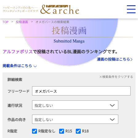
TOP
投稿漫画
オメガバースの検索結果
Submitted Manga
アルファポリス
で投稿されているBL漫画のランキングです。
漫画の投稿はこちら
掲載条件はこちら
×検索条件をクリアする
詳細検索
フリーワード
進行状況
作品の向き
R指定
R指定なし
R15
R18