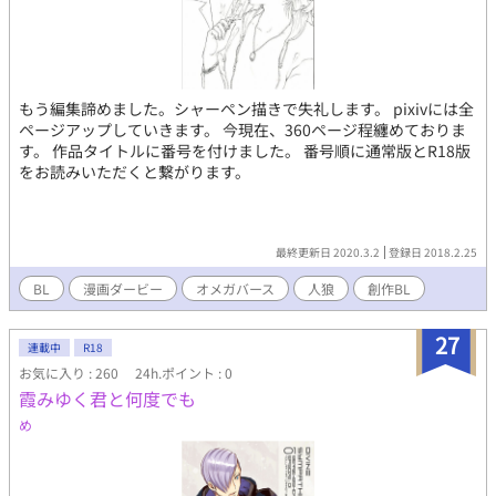
もう編集諦めました。シャーペン描きで失礼します。 pixivには全
ページアップしていきます。 今現在、360ページ程纏めておりま
す。 作品タイトルに番号を付けました。 番号順に通常版とR18版
をお読みいただくと繋がります。
最終更新日 2020.3.2
登録日 2018.2.25
BL
漫画ダービー
オメガバース
人狼
創作BL
27
連載中
R18
お気に入り : 260
24h.ポイント : 0
霞みゆく君と何度でも
め