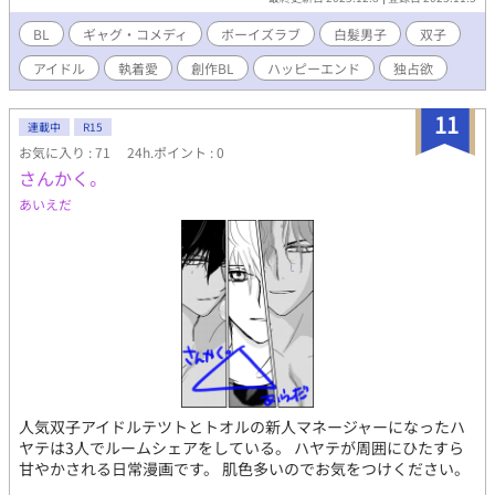
BL
ギャグ・コメディ
ボーイズラブ
白髪男子
双子
アイドル
執着愛
創作BL
ハッピーエンド
独占欲
11
連載中
R15
お気に入り : 71
24h.ポイント : 0
さんかく。
あいえだ
人気双子アイドルテツトとトオルの新人マネージャーになったハ
ヤテは3人でルームシェアをしている。 ハヤテが周囲にひたすら
甘やかされる日常漫画です。 肌色多いのでお気をつけください。