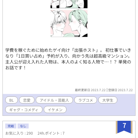
学費を稼ぐために始めたゲイ向け「出張ホスト」。 初仕事でいき
なり「1日買い占め」予約が入り、向かう先は超高級マンション。
主人公が迎え入れた人物は、本人のよく知る人物で…！？ 単発の
お話です！
最終更新日 2023.7.22
登録日 2023.7.22
BL
恋愛
アイドル・芸能人
ラブコメ
大学生
ギャグ・コメディ
イケメン
7
完結
なし
お気に入り : 290
24h.ポイント : 7