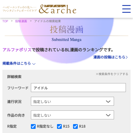
TOP
投稿漫画
アイドルの検索結果
Submitted Manga
アルファポリス
で投稿されているBL漫画のランキングです。
漫画の投稿はこちら
掲載条件はこちら
×検索条件をクリアする
詳細検索
フリーワード
進行状況
作品の向き
R指定
R指定なし
R15
R18