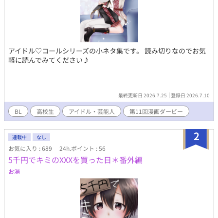
アイドル♡コールシリーズの小ネタ集です。 読み切りなのでお気
軽に読んでみてください♪
最終更新日 2026.7.25
登録日 2026.7.10
BL
高校生
アイドル・芸能人
第11回漫画ダービー
2
連載中
なし
お気に入り : 689
24h.ポイント : 56
5千円でキミのXXXを買った日＊番外編
お湯