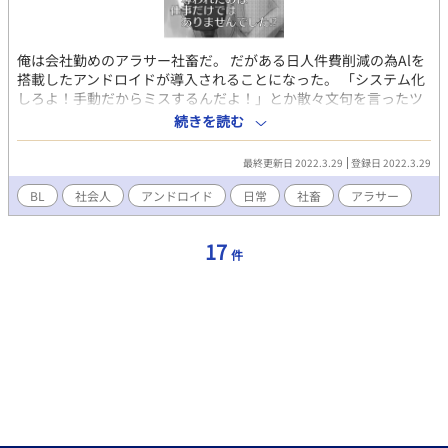
俺は会社勤めのアラサー社畜だ。 だがある日人件費削減の為Alを
搭載したアンドロイドが導入されることになった。 「システム化
しろよ！手動だからミスするんだよ！」とか散々文句を言ったツ
ケが回ってきたのだろう。 AIアンドロイドの教育係りに任命され
続きを読む
た俺は仕事を引き継いだら無用な人材となり退社に追い込まれる
に違いない。 確かに仕事量が多くて辛かったが仕事内容が嫌いだ
最終更新日 2022.3.29
登録日 2022.3.29
った訳じゃない。 定時に帰れる適切な仕事量になる程度のシステ
ム改善をして欲しかっただけなのに全部の仕事がAIに取られてし
BL
社会人
アンドロイド
日常
社畜
アラサー
まうとは思わなかった。 アラサーで転職とか嫌すぎる！ 新品アン
ドロイドはアイドル並みにイケメンな外見なのに赤子同然の常識
17
知らずで手間がかかってしょうがない。 おまけに距離感皆無で無
件
駄にドキドキさせてくるし。 てかアンドロイドにドキドキってな
んだよ！ 俺はこいつに仕事奪われてしまうんだぞ！ 出来る限り引
き継ぎ期間を長引かせたいのにAlアンドロイド物覚えが早すぎる
んだよ！ てかそんな淫らな事は教えていません！ 奪われたのは仕
事だけではありませんでした！ Alアンドロイド×アラサー社畜 ＊
本作品は漫画大賞に参加する為連載は4月1日からを予定しており
ます。 よろしくお願いいたします！