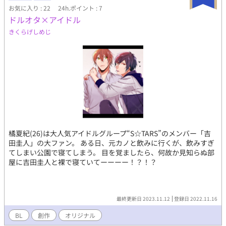
お気に入り : 22
24h.ポイント : 7
ドルオタ×アイドル
きくらげしめじ
橘夏紀(26)は大人気アイドルグループ“S☆TARS”のメンバー「吉
田圭人」の大ファン。 ある日、元カノと飲みに行くが、飲みすぎ
てしまい公園で寝てしまう。 目を覚ましたら、何故か見知らぬ部
屋に吉田圭人と裸で寝ていてーーーー！？！？
最終更新日 2023.11.12
登録日 2022.11.16
BL
創作
オリジナル