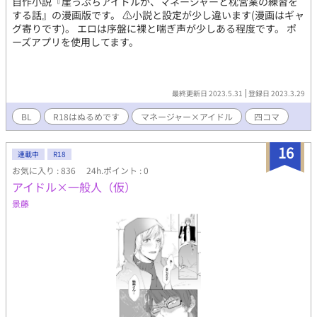
自作小説『崖っぷちアイドルが、マネージャーと枕営業の練習を
する話』の漫画版です。 ⚠︎小説と設定が少し違います(漫画はギャ
グ寄りです)。 エロは序盤に裸と喘ぎ声が少しある程度です。 ポ
ーズアプリを使用してます。
最終更新日 2023.5.31
登録日 2023.3.29
BL
R18はぬるめです
マネージャー×アイドル
四コマ
16
連載中
R18
お気に入り : 836
24h.ポイント : 0
アイドル×一般人（仮）
景藤