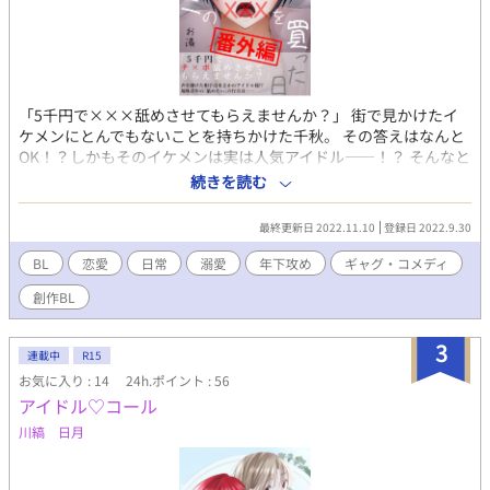
「5千円で×××舐めさせてもらえませんか？」 街で見かけたイ
ケメンにとんでもないことを持ちかけた千秋。 その答えはなんと
OK！？しかもそのイケメンは実は人気アイドル――！？ そんなと
んでもない出会いのふたりも、いまは恋人同士！ ちょっとエッチ
続きを読む
な千秋と、そんな千秋が可愛い大牙の、可愛くて優しいほのぼの
番外編です ※本編は電子書籍配信中のため掲載していません
最終更新日 2022.11.10
登録日 2022.9.30
BL
恋愛
日常
溺愛
年下攻め
ギャグ・コメディ
創作BL
3
連載中
R15
お気に入り : 14
24h.ポイント : 56
アイドル♡コール
川縞 日月