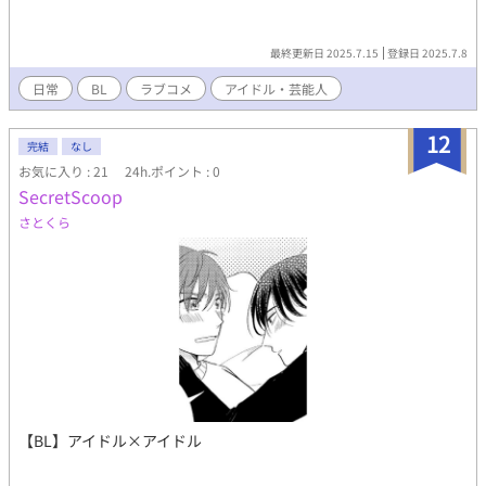
最終更新日 2025.7.15
登録日 2025.7.8
日常
BL
ラブコメ
アイドル・芸能人
12
完結
なし
お気に入り : 21
24h.ポイント : 0
SecretScoop
さとくら
【BL】アイドル×アイドル