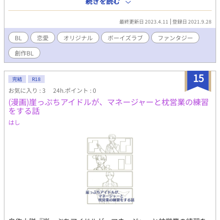
続きを読む
あり従兄弟でもある白槌巧実（しらつちたくみ）はSECRETの結
成者であり誰よりも知識と能力に長けている青年。晃を溺愛し、
最終更新日 2023.4.11
登録日 2021.9.28
構ってくる割りには本心がまるで掴めない。 そんな巧実に振り回
されつつ、それでも一つの想いを胸に頑張る晃を待ち受けていた
BL
恋愛
オリジナル
ボーイズラブ
ファンタジー
のは、芸能事務所のアイドル候補生の寮で起こる怪奇現象と幽霊
創作BL
騒ぎを解決して欲しいという依頼だった。 「よすがの花明かり」
よすがとは心のよりどころ。 花明かりのような誰かの心が貴方の
心のよりどころとなり、暗く沈む時も明るく照らしてくれます様
15
完結
R18
に。 そんな想いを作品に込めたちょい残念イケメン×熱血少年が
お気に入り : 3
24h.ポイント : 0
織り成す現代ファンタジーBL。
(漫画)崖っぷちアイドルが、マネージャーと枕営業の練習
をする話
はし