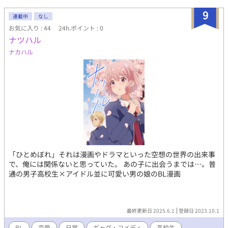
9
連載中
なし
お気に入り : 44
24h.ポイント : 0
ナツハル
ナカハル
「ひとめぼれ」それは漫画やドラマといった空想の世界の出来事
で、俺には関係ないと思っていた。 あの子に出会うまでは…。普
通の男子高校生×アイドル並に可愛い男の娘のBL漫画
最終更新日 2025.6.1
登録日 2023.10.1
BL
恋愛
日常
ギャグ・コメディ
高校生