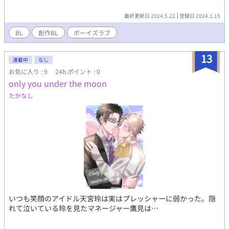
最終更新日 2024.5.22
登録日 2024.1.15
BL
創作BL
ボーイズラブ
13
連載中
なし
お気に入り : 9
24h.ポイント : 0
only you under the moon
たかなし
いつも笑顔のアイドル天宮玲は実はプレッシャーに弱かった。隠
れて泣いている玲を見たマネージャー鷹見は…