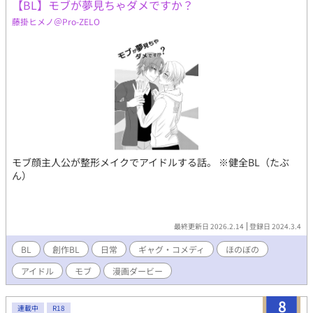
【BL】モブが夢見ちゃダメですか？
藤掛ヒメノ＠Pro-ZELO
モブ顔主人公が整形メイクでアイドルする話。 ※健全BL（たぶ
ん）
最終更新日 2026.2.14
登録日 2024.3.4
BL
創作BL
日常
ギャグ・コメディ
ほのぼの
アイドル
モブ
漫画ダービー
8
連載中
R18