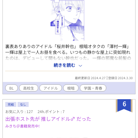
裏表ありありのアイドル「桜井幹也」 根暗オタクの「澤村一輝」
一輝は屋上で一人お昼を食べる。いつもの静かな屋上に突如現れ
たのは、デビューして間もない幹也だった。 一輝の邪魔な前髪の
下の「素顔」に恋をしてしまった幹也！！ どうにか前髪を切りた
続きを読む
い幹也だが・・・・！！ 続きは、不定期更新に変わります。
最終更新日 2024.4.27
登録日 2024.3.30
BL
高校生
アイドル
根暗
学園・青春
6
完結
なし
お気に入り : 127
24h.ポイント : 7
出張ホスト先が 推しアイドル♂ だった
みきち＠書籍発売中!