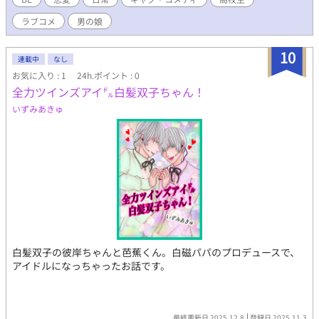
ラブコメ
男の娘
10
連載中
なし
お気に入り : 1
24h.ポイント : 0
全力ツインズアイ㌦白髪双子ちゃん！
いずみあきゅ
白髪双子の彼岸ちゃんと芭蕉くん。白磁パパのプロデュースで、
アイドルになっちゃったお話です。
最終更新日 2025.12.8
登録日 2025.11.3