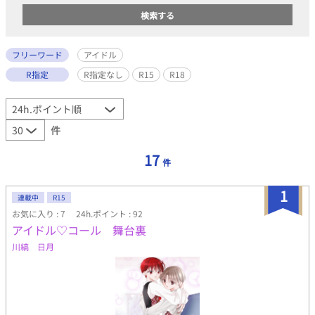
フリーワード
アイドル
R指定
R指定なし
R15
R18
件
17
件
1
連載中
R15
お気に入り : 7
24h.ポイント : 92
アイドル♡コール 舞台裏
川縞 日月