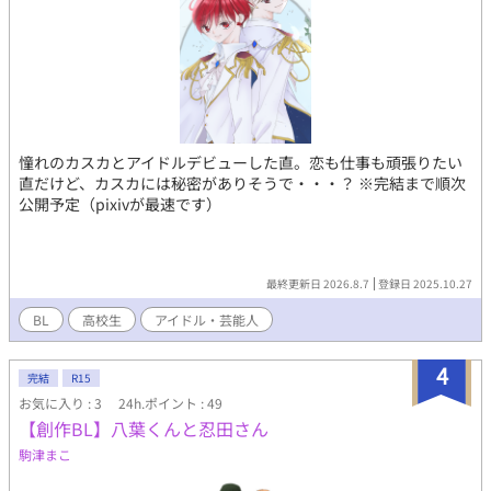
憧れのカスカとアイドルデビューした直。恋も仕事も頑張りたい
直だけど、カスカには秘密がありそうで・・・？ ※完結まで順次
公開予定（pixivが最速です）
最終更新日 2026.8.7
登録日 2025.10.27
BL
高校生
アイドル・芸能人
4
完結
R15
お気に入り : 3
24h.ポイント : 49
【創作BL】八葉くんと忍田さん
駒津まこ