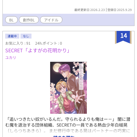
最終更新日 2026.2.23
登録日 2025.9.29
BL
創作BL
アイドル
14
連載中
なし
お気に入り : 91
24h.ポイント : 0
SECRET「よすがの花明かり」
ユカリ
「追いつきたい奴がいるんだ。守られるよりも俺はー－」 闇に潜
む魔を退治する団体組織、SECRETの一員である熱血少年白槌晃
（しらつちあきら）。 まだ修行中である晃はパートナーの巧実に
守られてばかりで強くなりたいと願っている。 晃のパートナーで