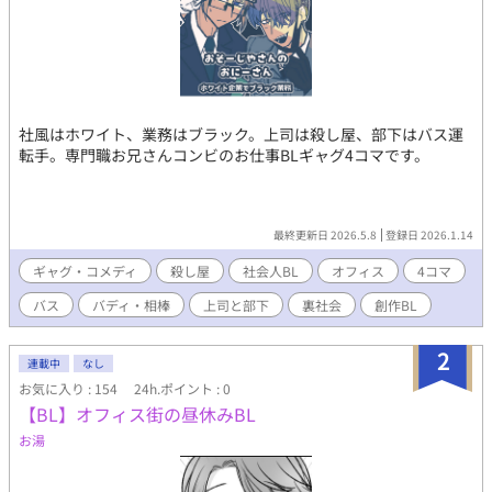
社風はホワイト、業務はブラック。上司は殺し屋、部下はバス運
転手。専門職お兄さんコンビのお仕事BLギャグ4コマです。
最終更新日 2026.5.8
登録日 2026.1.14
ギャグ・コメディ
殺し屋
社会人BL
オフィス
4コマ
バス
バディ・相棒
上司と部下
裏社会
創作BL
2
連載中
なし
お気に入り : 154
24h.ポイント : 0
【BL】オフィス街の昼休みBL
お湯