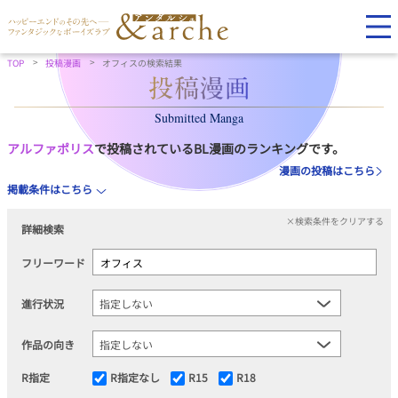
TOP
投稿漫画
オフィスの検索結果
Submitted Manga
アルファポリス
で投稿されているBL漫画のランキングです。
漫画の投稿はこちら
掲載条件はこちら
×検索条件をクリアする
詳細検索
フリーワード
進行状況
作品の向き
R指定
R指定なし
R15
R18