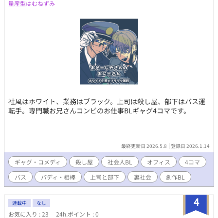
量産型はむねずみ
社風はホワイト、業務はブラック。上司は殺し屋、部下はバス運
転手。専門職お兄さんコンビのお仕事BLギャグ4コマです。
最終更新日 2026.5.8
登録日 2026.1.14
ギャグ・コメディ
殺し屋
社会人BL
オフィス
4コマ
バス
バディ・相棒
上司と部下
裏社会
創作BL
4
連載中
なし
お気に入り : 23
24h.ポイント : 0