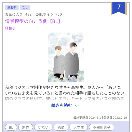
7
連載中
なし
お気に入り : 489
24h.ポイント : 0
情景模型の向こう側【BL】
結和子
秋穂はジオラマ制作が好きな陰キャ高校生。友人から「あいつ、
いつもおまえを見ている」と言われた相手は話もしたことのない
隣のクラスの玖珂で、彼はヒエラルキートップ層のバスケ部のス
ターだった。 初めは玖珂に嫌悪感を抱く秋穂だったが、どんどん
続きを読む
意識してしまい…。 不器用男子の純愛物語です。
最終更新日 2024.5.1
登録日 2022.2.10
BL
創作
切ない
恋愛
大学生
不器用男子