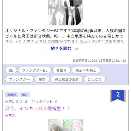
オリジナル・ファンタジーBLです 20年前の戦争以来、人族の国ス
ピネルと魔国は断交状態。唯一、中立地帯を挟んでの交易しかで
きない中 人族の国では食糧難が深刻化し魔国との和平協議を求め
る。しかし戦時の状況をまるで理解できていない人族の交渉団の
続きを読む
せいで魔国側の対応は冷ややかであった。なんとしても交渉を続
けたい人族側は聖騎士サリウスを人質として差し出すことにする
最終更新日 2026.8.1
登録日 2026.4.10
のであった…天然聖騎士サリウスと訳あり魔王アルバスの物語 魔
王×聖騎士です
BL
ファンタジーBL
異世界
魔王×聖騎士
ファンタジー
精霊
剣と魔法の世界
ほっこり
2
連載中
R18
お気に入り : 8
24h.ポイント : 0
只今、インキュバス候補生！？
みず氷