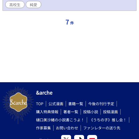
高校生
純愛
7
件
&arche
TOP
公式漫画
書籍一覧
今後の刊行予定
購入特典情報
著者一覧
投稿小説
投稿漫画
樋口美沙緒の小説書こうよ！
《うちの子》推し会！
作家募集
お問い合わせ
ファンレターの送り先