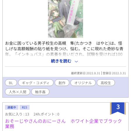
お金に困っている男子校生の高槻 隼(たかつき はやと)は、怪
しげな高額報酬の貼り紙を見つけ、悩む。そこに現れた奇妙な青
年。「インキュバス」の素養を見いだされ、試験を受ければ100
万円をあげると誘われるが一。 ちょっぴりエッチなギャグメイン
続きを読む
のラブコメディ☆
最終更新日 2022.8.31
登録日 2022.3.31
BL
ギャグ・コメディ
創作
オリジナル
高校生
人外×人間
触手姦
3
連載中
R15
お気に入り : 13
24h.ポイント : 0
おそーじやさんのおにーさん ホワイト企業でブラック
業務