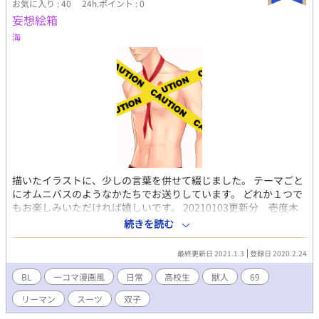
お気に入り : 40
24h.ポイント : 0
妄想絵箱
海
描いたイラストに、少しの言葉を併せて綴じました。 テーマごと
にオムニバスのようなかたちでお送りしています。 どれか１つで
もお楽しみいただければ嬉しいです。 20210103更新分 壱度木
里乃☆イッチー☆ドッキリーノ☆さんとコラボさせていただいて
続きを読む
います。 壱度木里乃☆イッチー☆ドッキリーノ☆さん及びコラボ
作品へのジャンプはフリースペースに記載してます♡
最終更新日 2021.1.3
登録日 2020.2.24
BL
一コマ漫画風
日常
高校生
獣人
69
リーマン
スーツ
双子