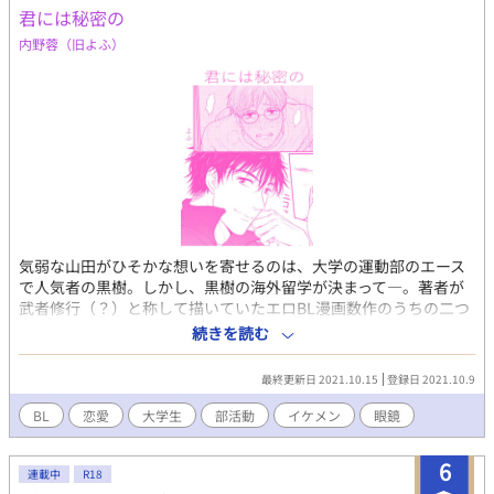
君には秘密の
内野蓉（旧よふ）
気弱な山田がひそかな想いを寄せるのは、大学の運動部のエース
で人気者の黒樹。しかし、黒樹の海外留学が決まって―。著者が
武者修行（？）と称して描いていたエロBL漫画数作のうちの二つ
めです。こちらもかなり前の作品ですが、もし需要があれば同じ
続きを読む
キャラで続きも描いてみたいです。（あと、実はこれは先に投稿
したオムニバスの中の部活の話と繋がってたりもします…ので気
最終更新日 2021.10.15
登録日 2021.10.9
になったら読み返してみて下さい） ※注：途中まではちょっと一
方的っぽい？けど、最終的には双方合意という認識です
BL
恋愛
大学生
部活動
イケメン
眼鏡
6
連載中
R18