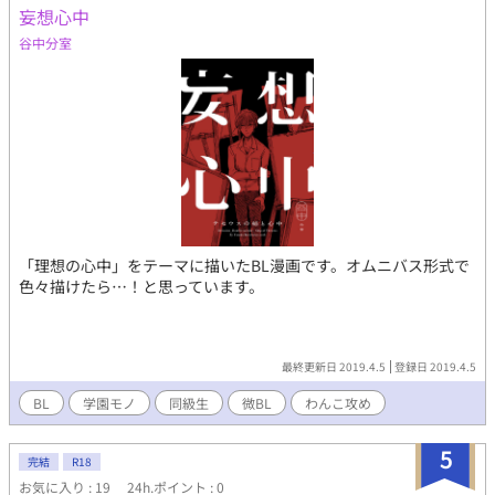
妄想心中
谷中分室
「理想の心中」をテーマに描いたBL漫画です。オムニバス形式で
色々描けたら…！と思っています。
最終更新日 2019.4.5
登録日 2019.4.5
BL
学園モノ
同級生
微BL
わんこ攻め
5
完結
R18
お気に入り : 19
24h.ポイント : 0