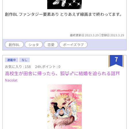
創作BL ファンタジー要素あり とりあえず線画まで終わってます。
最終更新日 2023.3.29
登録日 2023.3.29
創作BL
ショタ
恋愛
ボーイズラブ
7
連載中
なし
お気に入り : 158
24h.ポイント : 0
高校生が田舎に帰ったら、狐🦊♂️に結婚を迫られる話⛩️
Nacolat