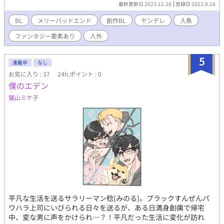
最終更新日 2023.12.28
登録日 2023.8.16
BL
メリーバッドエンド
創作BL
ヤンデレ
人魚
ファンタジー要素あり
人外
5
連載中
なし
お気に入り : 37
24h.ポイント : 0
僕のエデン
猫山ミケ子
平凡な生活を送るサラリーマン稔(みのる)。ブラックすんぜんパ
ワハラ上司にいびられる日々を送るが、ある日満身創痍で帰宅
中、変な男に声をかけられ…？！平凡だった生活に変化が訪れ