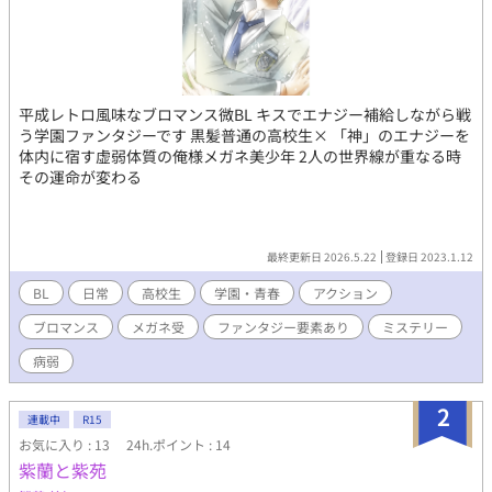
平成レトロ風味なブロマンス微BL キスでエナジー補給しながら戦
う学園ファンタジーです 黒髪普通の高校生× 「神」のエナジーを
体内に宿す虚弱体質の俺様メガネ美少年 2人の世界線が重なる時
その運命が変わる
最終更新日 2026.5.22
登録日 2023.1.12
BL
日常
高校生
学園・青春
アクション
ブロマンス
メガネ受
ファンタジー要素あり
ミステリー
病弱
2
連載中
R15
お気に入り : 13
24h.ポイント : 14
紫蘭と紫苑