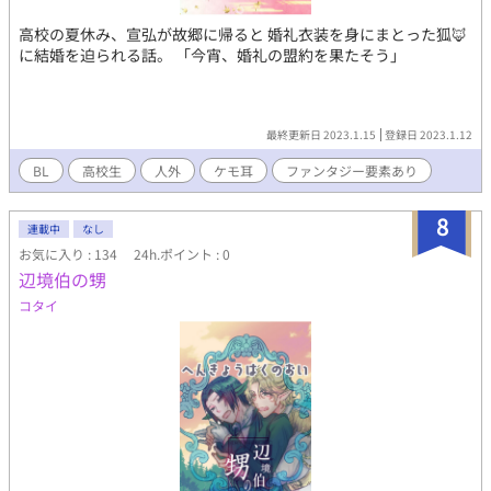
高校の夏休み、宣弘が故郷に帰ると 婚礼衣装を身にまとった狐🦊
に結婚を迫られる話。 「今宵、婚礼の盟約を果たそう」
最終更新日 2023.1.15
登録日 2023.1.12
BL
高校生
人外
ケモ耳
ファンタジー要素あり
8
連載中
なし
お気に入り : 134
24h.ポイント : 0
辺境伯の甥
コタイ