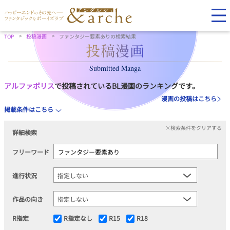
TOP
投稿漫画
ファンタジー要素ありの検索結果
Submitted Manga
アルファポリス
で投稿されているBL漫画のランキングです。
漫画の投稿はこちら
掲載条件はこちら
×検索条件をクリアする
詳細検索
フリーワード
進行状況
作品の向き
R指定
R指定なし
R15
R18