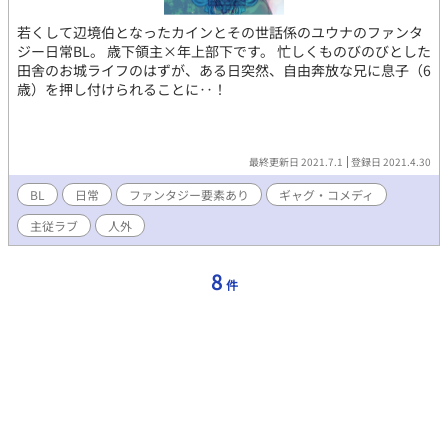
若くして辺境伯となったカインとその世話係のユウナのファンタ
ジー日常BL。 歳下領主×年上部下です。 忙しくものびのびとした
田舎のお城ライフのはずが、ある日突然、自由奔放な兄に息子（6
歳）を押し付けられることに‥！
最終更新日 2021.7.1
登録日 2021.4.30
BL
日常
ファンタジー要素あり
ギャグ・コメディ
主従ラブ
人外
8
件