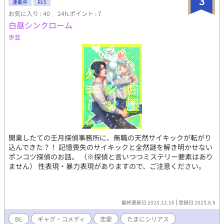
3
連載中
R15
お気に入り : 40
24h.ポイント : 7
白昼シンクローム
歩並
開業したての壬月探偵事務所に、無職の天然サイキックが転がり
込んできた？！ 記憶喪失のサイキックと全然謎を解き明かせない
ポンコツ探偵のお話。 （※探偵と言いつつミステリー要素はあり
ません） 性表現・暴力表現がありますので、ご注意ください。
最終更新日 2025.12.16
登録日 2025.8.9
BL
ギャグ・コメディ
恋愛
たまにシリアス