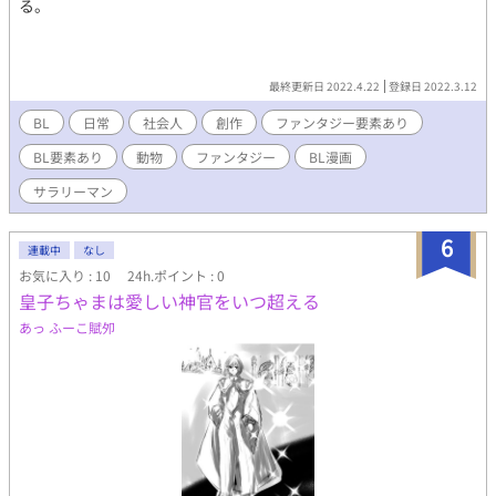
る。
最終更新日 2022.4.22
登録日 2022.3.12
BL
日常
社会人
創作
ファンタジー要素あり
BL要素あり
動物
ファンタジー
BL漫画
サラリーマン
6
連載中
なし
お気に入り : 10
24h.ポイント : 0
皇子ちゃまは愛しい神官をいつ超える
あっ ふーこ賦夘