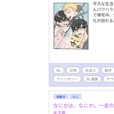
平凡な生活
んパワハラ
で帰宅中、
化が訪れる
BL
日常
社会人
創作
ファンタジー
BL漫画
サラ
連載中
なし
なにかは、なにか。〜金
水玉猫