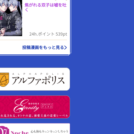
焦がれる双子は嘘を吐
く
24h.ポイント 539pt
投稿漫画をもっと見る