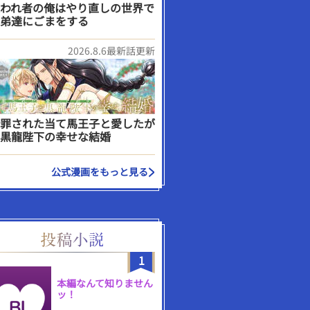
われ者の俺はやり直しの世界で
弟達にごまをする
2026.8.6最新話更新
罪された当て馬王子と愛したが
黒龍陛下の幸せな結婚
公式漫画をもっと見る
1
本編なんて知りません
ッ！