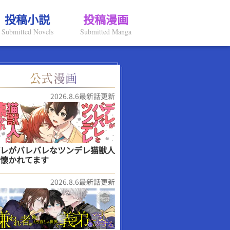
投稿小説
投稿漫画
Submitted Novels
Submitted Manga
2026.8.6最新話更新
レがバレバレなツンデレ猫獣人
懐かれてます
2026.8.6最新話更新