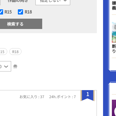
嫌
義
R15
R18
断
り
R15
R18
件
1
お気に入り : 37
24h.ポイント : 7