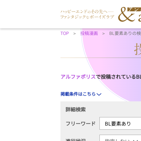
TOP
投稿漫画
BL要素ありの
アルファポリス
で投稿されているB
掲載条件はこちら
詳細検索
フリーワード
進行状況