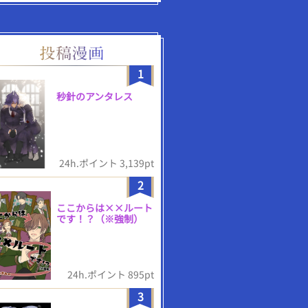
1
秒針のアンタレス
24h.ポイント 3,139pt
2
ここからは××ルート
です！？（※強制）
24h.ポイント 895pt
3