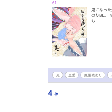
61
鬼になった
のりBL。
も
BL
恋愛
BL要素あり
4
件