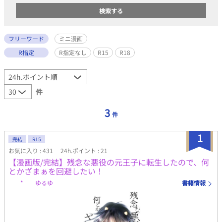
フリーワード
ミニ漫画
R指定
R指定なし
R15
R18
件
3
件
1
完結
R15
お気に入り : 431
24h.ポイント : 21
【漫画版/完結】残念な悪役の元王子に転生したので、何
とかざまぁを回避したい！
* ゆるゆ
書籍情報