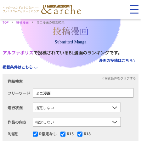
TOP
投稿漫画
ミニ漫画の検索結果
Submitted Manga
アルファポリス
で投稿されているBL漫画のランキングです。
漫画の投稿はこちら
掲載条件はこちら
×検索条件をクリアする
詳細検索
フリーワード
進行状況
作品の向き
R指定
R指定なし
R15
R18