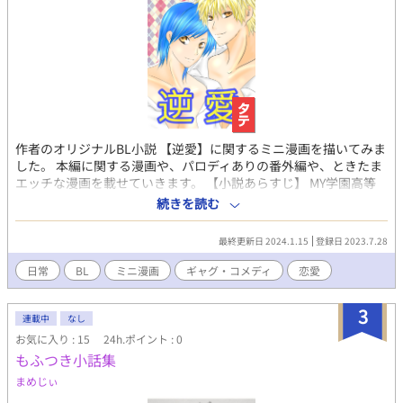
作者のオリジナルBL小説 【逆愛】に関するミニ漫画を描いてみま
した。 本編に関する漫画や、パロディありの番外編や、ときたま
エッチな漫画を載せていきます。 【小説あらすじ】 MY学園高等
部2年の大空嵐【ｵｵｿﾞﾗｱﾗｼ】は、同じ生徒会の先輩の寺伝洸弍【ｼﾞ
続きを読む
ﾃﾞﾝｺｳｼﾞ】にいつも酷い扱いをされていた。 そのことを親友に相
談したら「犯してみればいいじゃん」とアドバイスされて、実行
最終更新日 2024.1.15
登録日 2023.7.28
することにしたが… 小説は完結済み。
日常
BL
ミニ漫画
ギャグ・コメディ
恋愛
3
連載中
なし
お気に入り : 15
24h.ポイント : 0
もふつき小話集
まめじぃ