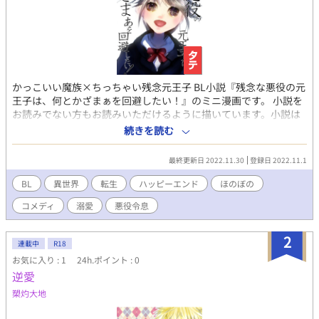
かっこいい魔族×ちっちゃい残念元王子 BL小説『残念な悪役の元
王子は、何とかざまぁを回避したい！』のミニ漫画です。 小説を
お読みでない方もお読みいただけるように描いています。小説は
R18、漫画はR15くらいです。 自作の絵に戻しました！（笑） 皆
続きを読む
さまの応援のおかげで『もふもふ獣人に転生したら、最愛の推し
に溺愛されています』書籍化、心から、ありがとうございます！
最終更新日 2022.11.30
登録日 2022.11.1
BL
異世界
転生
ハッピーエンド
ほのぼの
コメディ
溺愛
悪役令息
2
連載中
R18
お気に入り : 1
24h.ポイント : 0
逆愛
槊灼大地