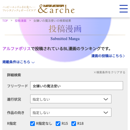
TOP
投稿漫画
女嫌いの魔法使いの検索結果
Submitted Manga
アルファポリス
で投稿されているBL漫画のランキングです。
漫画の投稿はこちら
掲載条件はこちら
×検索条件をクリアする
詳細検索
フリーワード
進行状況
作品の向き
R指定
R指定なし
R15
R18