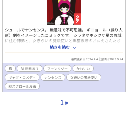
シュールでナンセンス。 無意味で不可思議。 ギニョール（繰り人
形）劇をイメージしたコミックです。 シラタマホシクサ星のお城
に住む姉弟と、女ぎらいの魔法使いと黒猫戦隊のおねえさんたち
のお話。 自作漫画『月猫姫と星猫王子』のスピンオフ作品『なに
続きを読む
かがおかしい１』の内容と題名を変更して、新たに縦スクロール
漫画にしました。
最終更新日 2024.4.4
登録日 2023.9.24
猫
BL要素あり
ファンタジー
かわいい
ギャグ・コメディ
ナンセンス
女嫌いの魔法使い
縦スクロール漫画
1
件