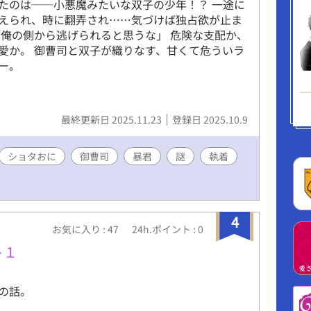
たのは──小悪魔みたいな双子の少年！？ 一途に
えられ、時に翻弄され……気づけば独占欲が止ま
「俺の側から逃げられると思うな」 危険な支配か、
愛か。 御曹司と双子が織りなす、甘くて危ういラ
ー。
最終更新日 2025.11.23
登録日 2025.10.9
ショタおに
御曹司
暴君
謎
執着
4
お気に入り : 47
24h.ポイント : 0
ト１
の話。