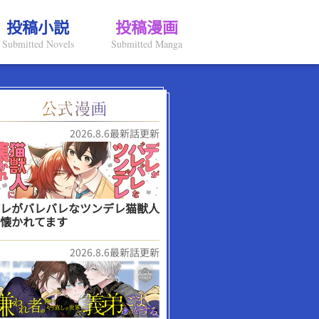
投稿小説
投稿漫画
Submitted Novels
Submitted Manga
2026.8.6最新話更新
レがバレバレなツンデレ猫獣人
懐かれてます
2026.8.6最新話更新