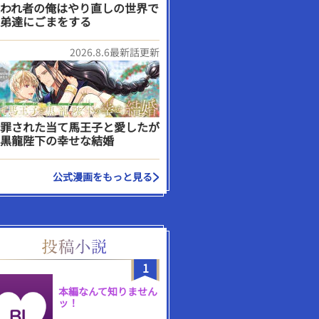
われ者の俺はやり直しの世界で
弟達にごまをする
2026.8.6最新話更新
罪された当て馬王子と愛したが
黒龍陛下の幸せな結婚
公式漫画をもっと見る
1
本編なんて知りません
ッ！