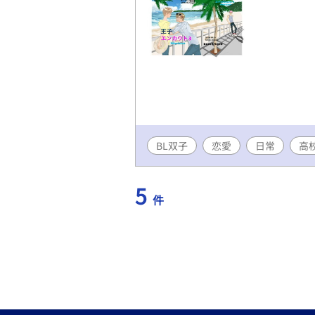
BL双子
恋愛
日常
高
5
件