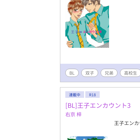
BL
双子
兄弟
高校生
連載中
R18
[BL]王子エンカウント3
右京 梓
王子エンカ