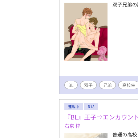
双子兄弟の
BL
双子
兄弟
高校生
連載中
R18
『BL』王子⇨エンカウント
右京 梓
普通の高校