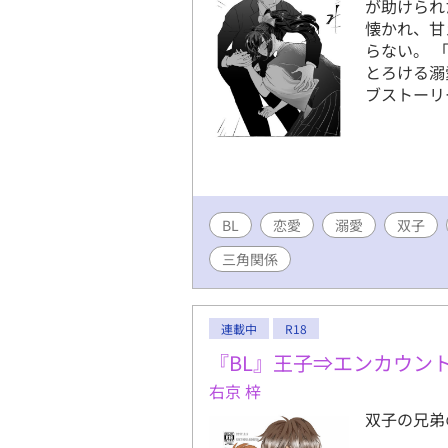
が助けられ
懐かれ、甘
らない。 
とろける溺
ブストーリ
BL
恋愛
溺愛
双子
三角関係
連載中
R18
『BL』王子⇒エンカウン
右京 梓
双子の兄弟