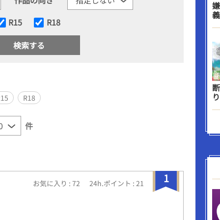
嫌
義
R15
R18
断
り
R15
R18
件
1
お気に入り : 72
24h.ポイント : 21