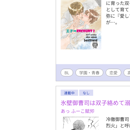
に育った双
として育て
弥に『愛し
が⋯。
BL
学園・青春
恋愛
連載中
なし
氷壁御曹司は双子絡めて
あっ ふーこ賦夘
冷徹御曹司
烈火」と呼