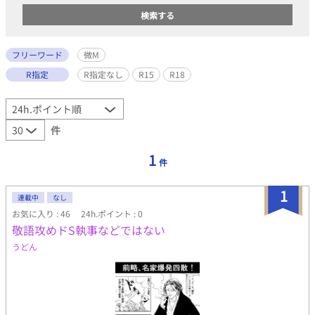
フリーワード
微M
R指定
R指定なし
R15
R18
件
1
件
1
連載中
なし
お気に入り : 46
24h.ポイント : 0
敬語攻めドS執事などではない
うどん