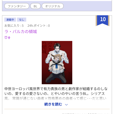
ファンタジー
BL
オリジナル
10
連載中
なし
お気に入り : 5
24h.ポイント : 0
ラ・パルカの傾城
😈🍿
中世ヨーロッパ風世界で有力貴族の男と劇作家が結婚するのしな
いの、愛するの愛さないの、とやいのやいの言うBL。シリアス
風。 常識が通じない曲者×性格悪めの曲者って感じ･･･だと思い
ます。 あとでささっと直します。 めっちゃ丁寧丁寧に書いたのに
続きを読む
潰れてムカついたので表紙追加しました。