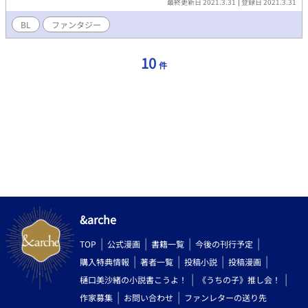
最終更新日 2021.3.31
登録日 2021.3.31
BL
ファンタジー
10
件
&arche
TOP
公式漫画
書籍一覧
今後の刊行予定
購入特典情報
著者一覧
投稿小説
投稿漫画
樋口美沙緒の小説書こうよ！
《うちの子》推し会！
作家募集
お問い合わせ
ファンレターの送り先