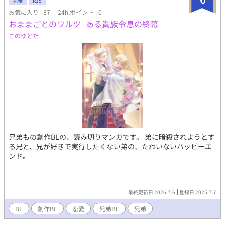
完結
R15
お気に入り : 37
24h.ポイント : 0
おままごとのワルツ -ある貴族令息の終幕
このゆとた
兄弟もの創作BLの、読み切りマンガです。 弟に暗殺されようとす
る兄と、兄が好きで実行したくない弟の、たわいないハッピーエ
ンド。
最終更新日 2026.7.6
登録日 2025.7.7
BL
創作BL
恋愛
兄弟BL
兄弟