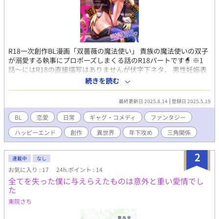
R18一次創作BL漫画「双薔薇の魔法使い」 貴族の魔法使いの双子
が溺愛する執事にプロポーズしまくる話のR18パートです🧙 ※1
話〜にはR18の直接描写はありませんが伏字下ネタ、 男性妊娠表
現があるためR15にしております。 こちらから読めます ♡R15創
続きを読む
作BL♡双薔薇の魔法使い
https://www.alphapolis.co.jp/manga/552458178/409921296
最終更新日 2025.8.14
登録日 2025.5.19
BL
恋愛
日常
ギャグ・コメディ
ファンタジー
ハッピーエンド
創作
異世界
年下攻め
三角関係
2
連載中
なし
お気に入り : 17
24h.ポイント : 14
全てを失った僕に与えらえたものは意外と重い愛情でし
た
東院さち