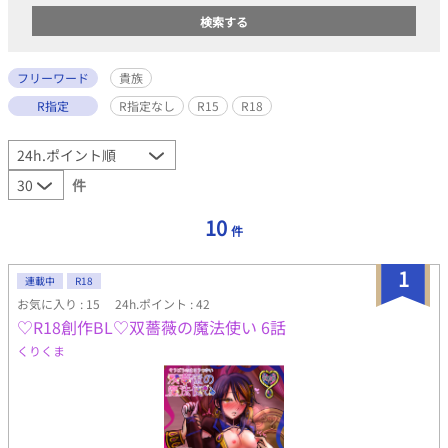
フリーワード
貴族
R指定
R指定なし
R15
R18
件
10
件
1
連載中
R18
お気に入り : 15
24h.ポイント : 42
♡R18創作BL♡双薔薇の魔法使い 6話
くりくま