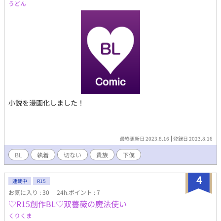
うどん
小説を漫画化しました！
最終更新日 2023.8.16
登録日 2023.8.16
BL
執着
切ない
貴族
下僕
4
連載中
R15
お気に入り : 30
24h.ポイント : 7
♡R15創作BL♡双薔薇の魔法使い
くりくま