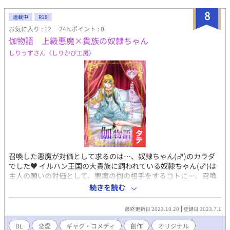
8
連載中
R18
お気に入り : 12
24h.ポイント : 0
伽物語 上級悪魔×貴族の奴隷ちゃん
しりうすさん〈しりかぴ工房〉
召喚した悪魔が対価として求るのは…、奴隷ちゃん(♂)のカラダ
でした♥ イルハン王国の大貴族に飼われている奴隷ちゃん(♂)は
主人の願いの対価として、悪魔の伽の相手をするコトに…、召喚
されてなくても毎晩通って来る悪魔、しかし伽(エッチ)の相手は
続きを読む
「仕事」、対価の支払いの時だけなのでした…
最終更新日 2023.10.20
登録日 2023.7.1
BL
恋愛
ギャグ・コメディ
創作
オリジナル