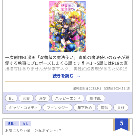
一次創作BL漫画「双薔薇の魔法使い」 貴族の魔法使いの双子が溺
愛する執事にプロポーズしまくる話です🧙 ※1〜5話にはR18の直
接描写はありませんが伏字下ネタ、 男性妊娠表現があるためR15
にしております。6話以降はR18予定です。 ※6話はR18です。こ
続きを読む
ちらから読めます。
https://www.alphapolis.co.jp/manga/552458178/880962883
最終更新日 2025.9.7
登録日 2024.11.18
BL
恋愛
溺愛
ハッピーエンド
創作BL
ギャグ・コメディ
ファンタジー
年下攻め
魔法
貴族
5
連載中
なし
お気に入り : 46
24h.ポイント : 7