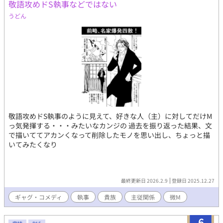
敬語攻めドS執事などではない
うどん
敬語攻めドS執事のように見えて、好きな人（主）に対してだけM
っ気発揮する・・・みたいなカンジの 過去を振り返った結果、文
で描いててアカンくなって削除したモノを思い出し、ちょっと描
いてみたくなり
最終更新日 2026.2.9
登録日 2025.12.27
ギャグ・コメディ
執事
貴族
主従関係
微M
6