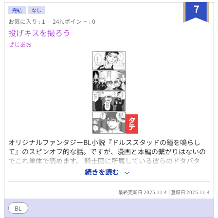
7
完結
なし
お気に入り : 1
24h.ポイント : 0
投げキスを撮ろう
ぜじあお
オリジナルファンタジーBL小説『ドルススタッドの鐘を鳴らし
て』のスピンオフ的な話。ですが、漫画と本編の繋がりはないの
でこれ単体で読めます。 騎士団に所属している彼らのドタバタ
話。 貴族ばかりなので写真は耽美青年カレンダー宜しく近隣に販
続きを読む
売される……かも？
最終更新日 2025.11.4
登録日 2025.11.4
BL