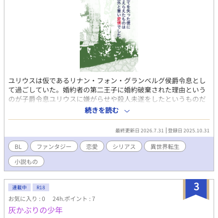
ユリウスは仮であるリナン・フォン・グランベルグ侯爵令息とし
て過ごしていた。婚約者の第二王子に婚約破棄された理由という
のが子爵令息ユリウスに嫌がらせや殺人未遂をしたというものだ
った。元々そのユリウスがリナンであり、ユリウスは名を奪われ
続きを読む
ていたのだ。理由もよくわからないまま婚約破棄され、何故か娼
館へ売られて途方にくれていたユリウスは、貴族然とした男に買
最終更新日 2026.7.31
登録日 2025.10.31
われた。 男は第一王子で、第二部の攻略対象者だという。攻略対
象の意味がわからないユリウスは、説明を聞き、何故リナンがユ
BL
ファンタジー
恋愛
シリアス
異世界転生
リウスの名と居場所を奪ったかを知る。
小説もの
3
連載中
R18
お気に入り : 0
24h.ポイント : 7
灰かぶりの少年