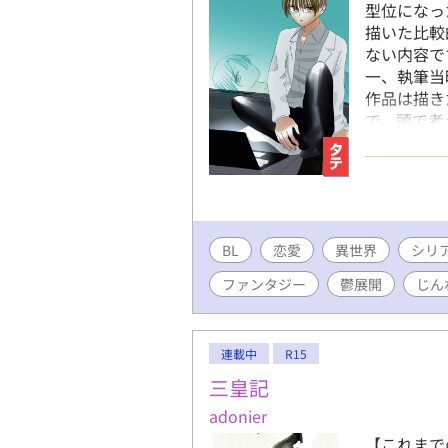
型位になった
描いた比較
ない内容で
一、執筆当
作品は描き
で、頭で考
じのものです
BL
恋愛
異世界
シリ
ファンタジー
鬱展開
じん
連載中
R15
三皇記
adonier
【これまで