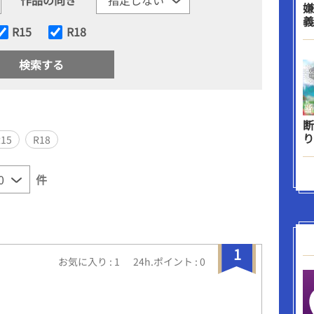
嫌
義
R15
R18
断
り
R15
R18
件
1
お気に入り : 1
24h.ポイント : 0