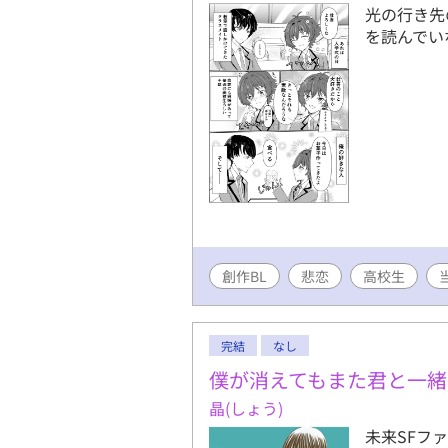
光の行き先
を読んでい
創作BL
悲恋
高校生
完結
なし
僕が消えてもまた君と一緒
晶(しょう)
未来SFフ