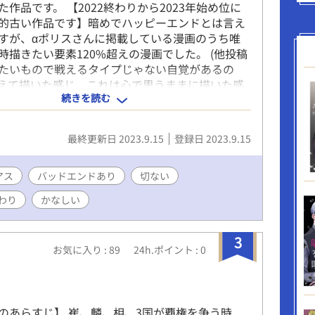
作品です。 【2022終わりから2023年始め位に
的古い作品です】暗めでハッピーエンドとは言え
すが、αポリスさんに掲載している漫画のうち唯
時描きたい要素120%超えの漫画でした。 (他投稿
たいもので戦えるタイプじゃない自覚があるの
えて描いた感じ、これは心で思うままに描いた感
続きを読む
;)
最終更新日 2023.9.15
登録日 2023.9.15
アス
バッドエンドあり
切ない
わり
かなしい
3
お気に入り : 89
24h.ポイント : 0
のあらすじ】 崔、麟、相、3国が覇権を争う時