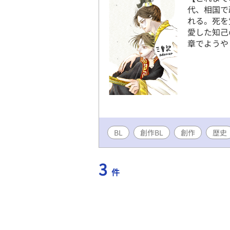
代、相国で
れる。死を
愛した知己
章でようや
BL
創作BL
創作
歴史
3
件