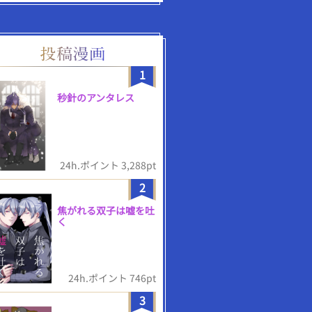
1
秒針のアンタレス
24h.ポイント 3,288pt
2
焦がれる双子は嘘を吐
く
24h.ポイント 746pt
3