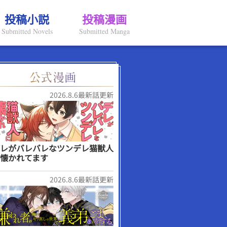
投稿小説
投稿漫画
Submitted Novels
Submitted Manga
2026.8.6最新話更新
レがバレバレなツンデレ猫獣人
懐かれてます
2026.8.6最新話更新