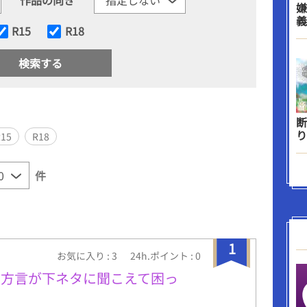
嫌
義
R15
R18
断
り
R15
R18
件
1
お気に入り : 3
24h.ポイント : 0
の方言が下ネタに聞こえて困っ