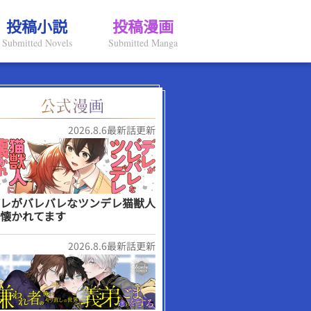
投稿小説
投稿漫画
Submitted Novels
Submitted Manga
2026.8.6最新話更新
レがバレバレなツンデレ猫獣人
懐かれてます
2026.8.6最新話更新