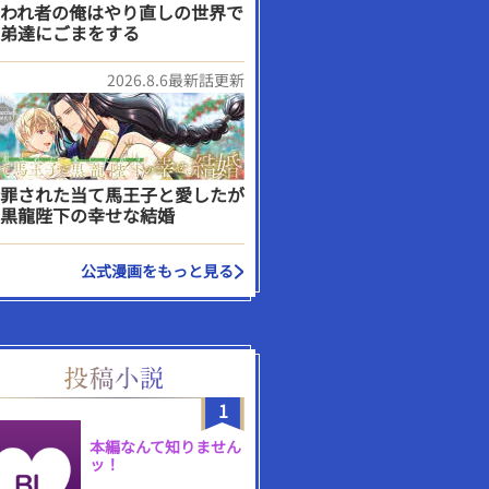
われ者の俺はやり直しの世界で
弟達にごまをする
2026.8.6最新話更新
罪された当て馬王子と愛したが
黒龍陛下の幸せな結婚
公式漫画をもっと見る
1
本編なんて知りません
ッ！