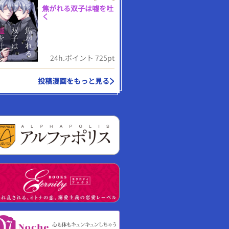
焦がれる双子は嘘を吐
く
24h.ポイント 725pt
投稿漫画をもっと見る