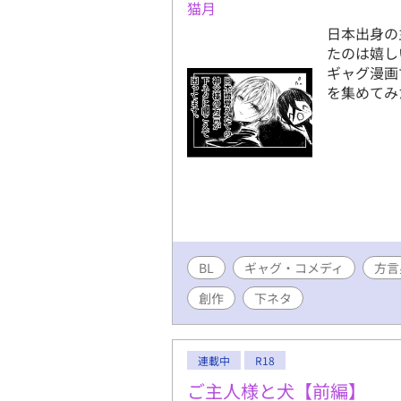
猫月
日本出身の
たのは嬉し
ギャグ漫画
を集めてみ
BL
ギャグ・コメディ
方言
創作
下ネタ
連載中
R18
ご主人様と犬【前編】