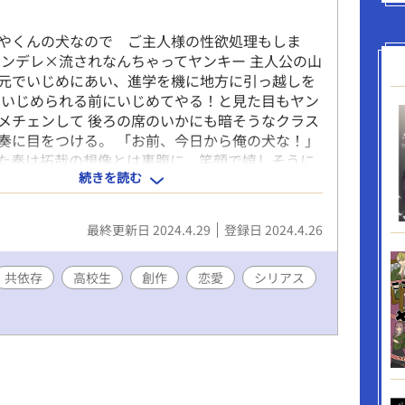
やくんの犬なので ご主人様の性欲処理もしま
ヤンデレ×流されなんちゃってヤンキー 主人公の山
元でいじめにあい、進学を機に地方に引っ越しを
はいじめられる前にいじめてやる！と見た目もヤン
メチェンして 後ろの席のいかにも暗そうなクラス
奏に目をつける。 「お前、今日から俺の犬な！」
た奏は拓哉の想像とは裏腹に、笑顔で嬉しそうに
続きを読む
のであった。 それから拓哉と奏の関係がはじまっ
※途中無理矢理な描写がありますが最終的にはハッ
です。 こちらはＷＥＢ用に局部修正をおこなった
最終更新日 2024.4.29
登録日 2024.4.26
ます。 ＢＯＯＴＨにて販売中の紙版は黒線修正
し漫画付きになっております。
共依存
高校生
創作
恋愛
シリアス