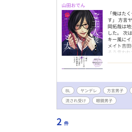
山田おでん
「俺はたく
す」 方言
岡拓哉は地
した。 次
キー風にイ
メイト吉田
そう言われ
受け入れる
ていく。 
ピーエンド
ものになり
+描きおろ
BL
ヤンデレ
方言男子
流され受け
眼鏡男子
2
件