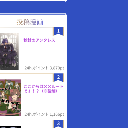
1
秒針のアンタレス
24h.ポイント 3,870pt
2
ここからは××ルート
です！？（※強制）
24h.ポイント 1,166pt
3