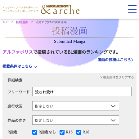
TOP
投稿漫画
流され受けの検索結果
Submitted Manga
アルファポリス
で投稿されているBL漫画のランキングです。
漫画の投稿はこちら
掲載条件はこちら
×検索条件をクリアする
詳細検索
フリーワード
進行状況
作品の向き
R指定
R指定なし
R15
R18