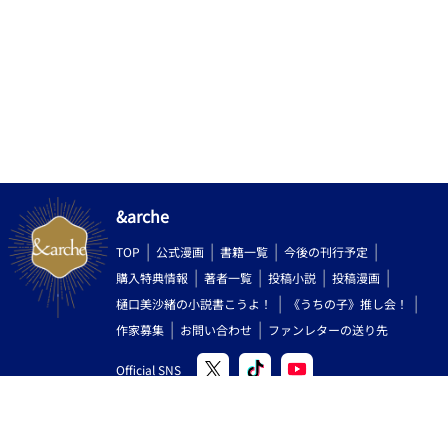
願いします！
&arche
TOP
公式漫画
書籍一覧
今後の刊行予定
購入特典情報
著者一覧
投稿小説
投稿漫画
樋口美沙緒の小説書こうよ！
《うちの子》推し会！
作家募集
お問い合わせ
ファンレターの送り先
Official SNS