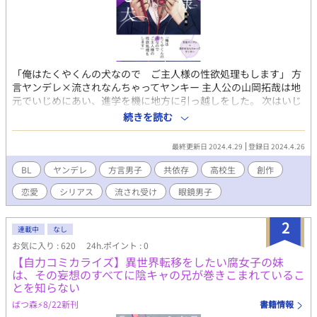
「俺はたくやくんの犬なので ご主人様の性欲処理もします」 方
言ヤンデレ×流されなんちゃってヤンキー 主人公の山岡拓哉は地
元でいじめにあい、進学を機に地方に引っ越しをした。 次はいじ
められる前にいじめてやる！と見た目もヤンキー風にイメチェン
続きを読む
して 後ろの席のいかにも暗そうなクラスメイト吉田奏に目をつけ
る。 「お前、今日から俺の犬な！」 そう言われた奏は拓哉の想像
最終更新日 2024.4.29
登録日 2024.4.26
とは裏腹に、笑顔で嬉しそうに受け入れるのであった。 それから
拓哉と奏の関係がはじまっていく。 ※途中無理矢理な描写があり
BL
ヤンデレ
方言男子
共依存
高校生
創作
ますが最終的にはハッピーエンドです。 こちらはＷＥＢ用に局部
恋愛
シリアス
流され受け
眼鏡男子
修正をおこなったものになります。 ＢＯＯＴＨにて販売中の紙版
は黒線修正+描きおろし漫画付きになっております。
2
連載中
なし
お気に入り : 620
24h.ポイント : 0
【自力コミカライズ】異世界転移をしたい腐女子の妹
は、その妄想のすべてに陰キャの兄が巻きこまれているこ
とを知らない
ばつ森⚡️8/22新刊
書籍情報