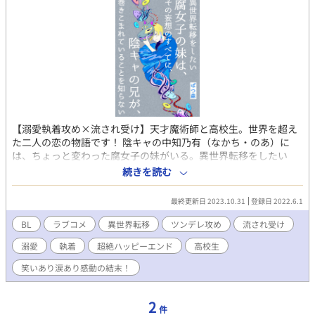
【溺愛執着攻め×流され受け】天才魔術師と高校生。世界を超え
た二人の恋の物語です！ 陰キャの中知乃有（なかち・のあ）に
は、ちょっと変わった腐女子の妹がいる。異世界転移をしたい
妹・羽里（うり）の代わりに、なぜか乃有が巻き込まれ、ありと
続きを読む
あらゆる異世界に飛ばされてしまうことに。しかし、毎回、違う
世界に来ているはずなのに、どこの世界にも必ず、乃有の近くに
最終更新日 2023.10.31
登録日 2022.6.1
は、おかしなツンデレが現れる。色んな世界のツンデレは、なぜ
か、一番はじめに行った世界の、天才魔術師・ヒューにそっく
BL
ラブコメ
異世界転移
ツンデレ攻め
流され受け
り。「一体、なんだろうこの既視感？どうしてこんなに似てる
溺愛
執着
超絶ハッピーエンド
高校生
の？！どういうこと？！」だけど、乃有は、あることに気がつい
て…？ヒューとノアの世界を超えた純愛の物語。 【※※ＮＬ表現
笑いあり涙あり感動の結末！
はありません。ＢＬです！】 完結済みの原作小説は「ばつ森」の
マイページからどうぞ。 更新状況はTwitterでお知らせしていま
す。 はじめて漫画を描くのでつたないですが、どうぞよろしくお
2
件