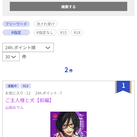
フリーワード
流され受け
R指定
R指定なし
R15
R18
件
2
件
1
連載中
R18
お気に入り : 12
24h.ポイント : 7
ご主人様と犬【前編】
山田おでん