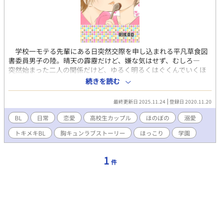
学校一モテる先輩にある日突然交際を申し込まれる平凡草食図
書委員男子の陸。晴天の霹靂だけど、嫌な気はせず、むしろ―
突然始まった二人の関係だけど、ゆるく明るくはぐくんでいくほ
のぼのきゅんなラブストーリー♪イケメン×地味メガネっ子ラブ
続きを読む
コメです♡ 初めて描き始めた長編漫画です！ 3話以降R指定にな
りました☆
最終更新日 2025.11.24
登録日 2020.11.20
BL
日常
恋愛
高校生カップル
ほのぼの
溺愛
トキメキBL
胸キュンラブストーリー
ほっこり
学園
1
件