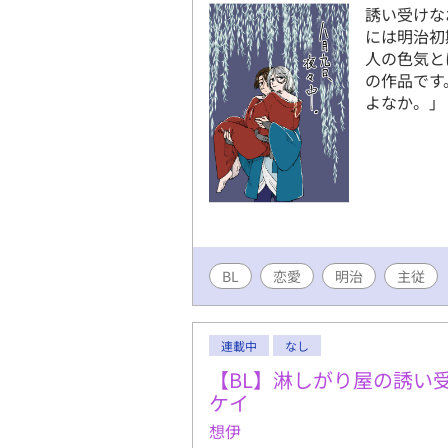
誘い受けな
には明治初
人の色気と
の作品です
よなか。」
BL
恋愛
明治
主従
連載中
なし
【BL】淋しがり屋の誘い
ケイ
想伊