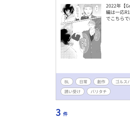
2022年【
編は一応R1
でこちらで
BL
日常
創作
ゴルス
誘い受け
バリタチ
3
件