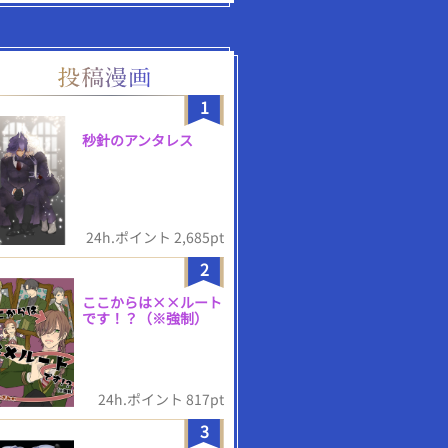
1
秒針のアンタレス
24h.ポイント 2,685pt
2
ここからは××ルート
です！？（※強制）
24h.ポイント 817pt
3