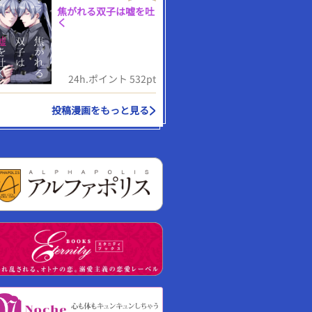
焦がれる双子は嘘を吐
く
24h.ポイント 532pt
投稿漫画をもっと見る