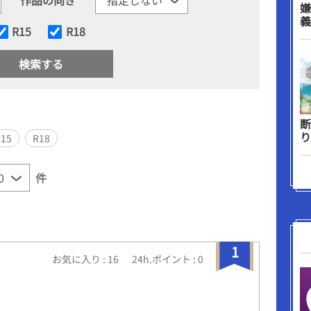
嫌
義
R15
R18
断
り
R15
R18
件
1
お気に入り : 16
24h.ポイント : 0