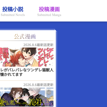
投稿小説
投稿漫画
Submitted Novels
Submitted Manga
2026.8.6最新話更新
レがバレバレなツンデレ猫獣人
懐かれてます
2026.8.6最新話更新