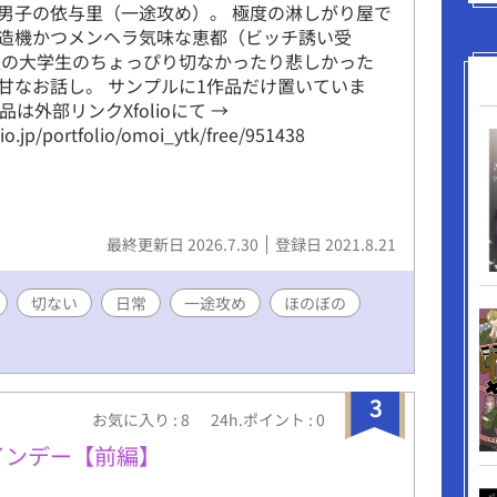
男子の依与里（一途攻め）。 極度の淋しがり屋で
造機かつメンヘラ気味な恵都（ビッチ誘い受
人の大学生のちょっぴり切なかったり悲しかった
甘なお話し。 サンプルに1作品だけ置いていま
品は外部リンクXfolioにて →
lio.jp/portfolio/omoi_ytk/free/951438
最終更新日 2026.7.30
登録日 2021.8.21
切ない
日常
一途攻め
ほのぼの
3
お気に入り : 8
24h.ポイント : 0
インデー【前編】