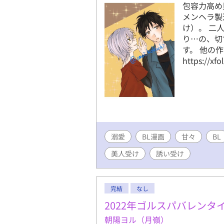
包容力高め
メンヘラ製
け）。 二
り…の、切
す。 他の作
https://xfo
溺愛
BL漫画
甘々
BL
美人受け
誘い受け
完結
なし
2022年ゴルスパバレンタ
朝陽ヨル（月嶺）