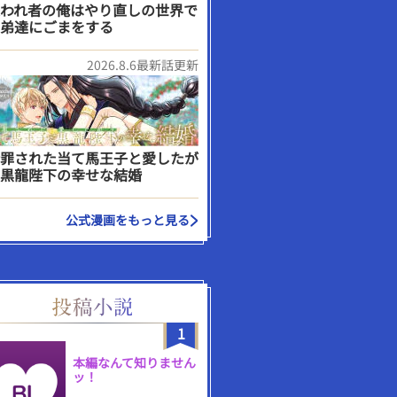
われ者の俺はやり直しの世界で
弟達にごまをする
2026.8.6最新話更新
罪された当て馬王子と愛したが
黒龍陛下の幸せな結婚
公式漫画をもっと見る
1
本編なんて知りません
ッ！