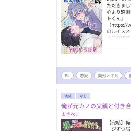
ただきまし
心より感謝
トくん』
（https://
のルイス×
らに登場す
中です。（
よろしけれ
✿ 感想(匿名)➡
Wavebox➡ 
Twitter➡
BL
恋愛
美形×平凡
pixiv
🌸 描き
飲ませシチ
で、ぜひご
完結
なし
▶︎https://
俺が元カノの父親と付き
まさぺこ
【完結】俺
ージずつ届