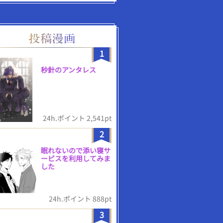
1
秒針のアンタレス
24h.ポイント 2,541pt
2
眠れないので添い寝サ
ービスを利用してみま
した
24h.ポイント 888pt
3