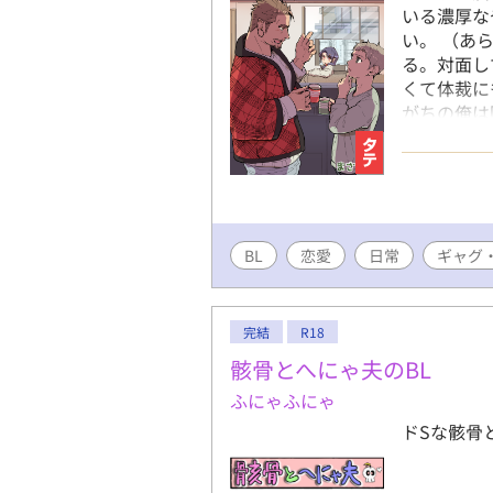
いる濃厚な
い。 （あ
る。対面し
くて体裁に
がちの俺は
さい。
BL
恋愛
日常
ギャグ
完結
R18
骸骨とへにゃ夫のBL
ふにゃふにゃ
ドSな骸骨