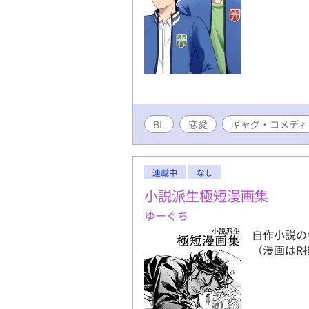
BL
恋愛
ギャグ・コメディ
連載中
なし
小説派生極短漫画集
ゆーぐち
自作小説の
（漫画はR