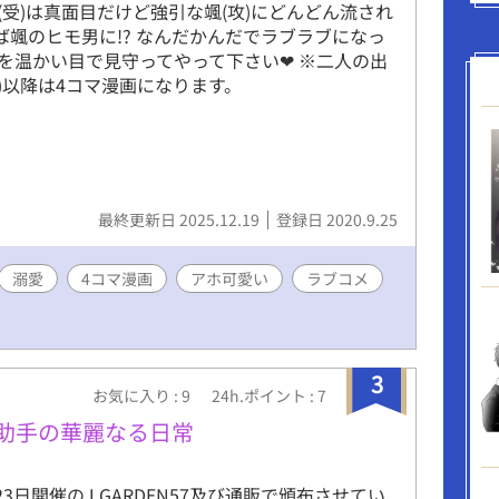
(受)は真面目だけど強引な颯(攻)にどんどん流され
づけば颯のヒモ男に!? なんだかんだでラブラブになっ
を温かい目で見守ってやって下さい❤ ※二人の出
話)以降は4コマ漫画になります。
最終更新日 2025.12.19
登録日 2020.9.25
溺愛
4コマ漫画
アホ可愛い
ラブコメ
3
お気に入り : 9
24h.ポイント : 7
と助手の華麗なる日常
月23日開催のJ.GARDEN57及び通販で頒布させてい