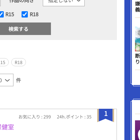
嫌
義
R15
R18
断
り
R15
R18
件
1
お気に入り : 299
24h.ポイント : 35
保健室