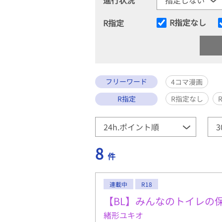
R指定なし
R指定
フリーワード
4コマ漫画
R指定
R指定なし
8
件
連載中
R18
【BL】みんなのトイレの
緒形ユキオ