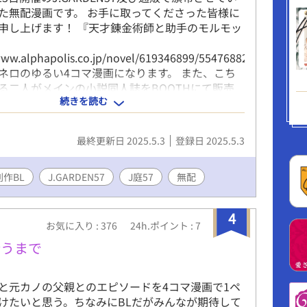
た無配漫画です。 お手に取ってくださった皆様に
申し上げます！ 『天才錬金術師と助手のモルモッ
www.alphapolis.co.jp/novel/619346899/554768826）
ネロのゆるい4コマ漫画になります。 また、こち
る二人がメインの小説同人誌をBOOTHにて販売
続きを読む
BOOTHリンクはプロフィールにあります） もし
ば感想などいただけましたら大変励みになります
 https://odaibako.net/u/toki_doki_
最終更新日 2025.5.3
登録日 2025.5.3
https://wavebox.me/wave/ep1iheg0yazmlpvu/
 twitter/toki_doki109 【追記】 彩鳥りと先生の
に表紙イラストの完全版を掲載していただいております
創作BL
J.GARDEN57
J庭57
無配
下ろしの背景ありverほか、ルイスの眼鏡差分や媚薬
ュ差分なども含めた超豪華版となっておりますの
4
覧くださいませ…！
お気に入り : 376
24h.ポイント : 7
www.pixiv.net/artworks/129218910
合うまで
と元カノの父親とのエピソードを4コマ漫画で1ペ
けたいと思う。ちなみにBLだがみんなが期待して