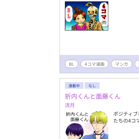
BL
4コマ漫画
マンガ
連載中
なし
折内くんと面藤くん
流月
ポジティブ
たちの4コ