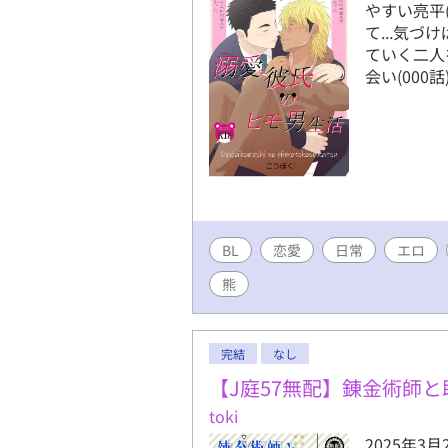
やすい亮平
て...気
ていく二人
会い(000
BL
恋愛
日常
エロ
熊
完結
なし
【J庭57無配】錬金術師
toki
2025年3