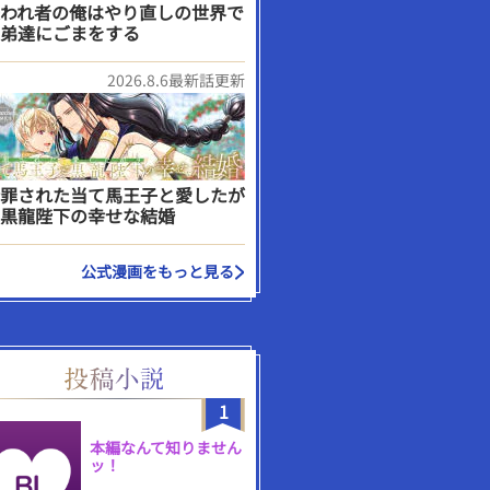
われ者の俺はやり直しの世界で
弟達にごまをする
2026.8.6最新話更新
罪された当て馬王子と愛したが
黒龍陛下の幸せな結婚
公式漫画をもっと見る
1
本編なんて知りません
ッ！