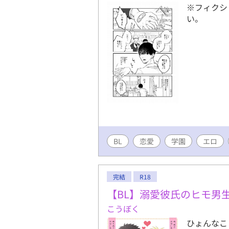
※フィクシ
い。
BL
恋愛
学園
エロ
完結
R18
【BL】溺愛彼氏のヒモ男
こうぼく
ひょんなこ