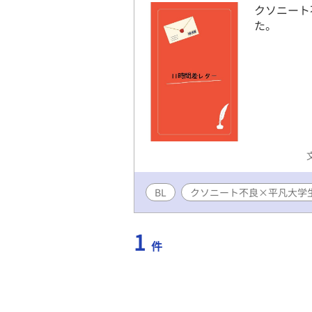
クソニート
た。
BL
クソニート不良×平凡大学
1
件