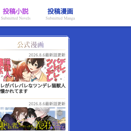
投稿小説
投稿漫画
Submitted Novels
Submitted Manga
2026.8.6最新話更新
レがバレバレなツンデレ猫獣人
懐かれてます
2026.8.6最新話更新