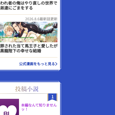
われ者の俺はやり直しの世界で
弟達にごまをする
2026.8.6最新話更新
罪された当て馬王子と愛したが
黒龍陛下の幸せな結婚
公式漫画をもっと見る
1
本編なんて知りません
ッ！