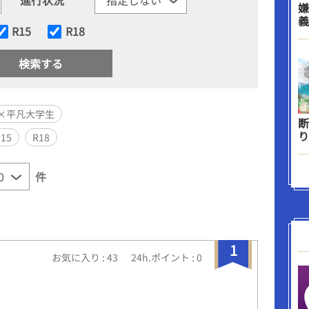
嫌
義
R15
R18
×平凡大学生
断
り
R15
R18
件
1
お気に入り : 43
24h.ポイント : 0