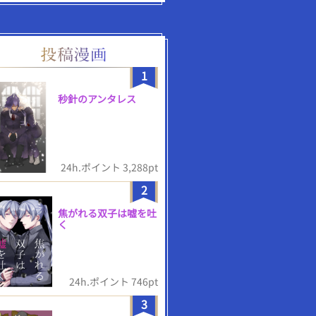
1
秒針のアンタレス
24h.ポイント 3,288pt
2
焦がれる双子は嘘を吐
く
24h.ポイント 746pt
3