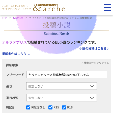
TOP
投稿小説
ヤリチンビッチ×純真無垢なかわい子ちゃんの検索結果
Submitted Novels
アルファポリス
で投稿されているBL小説のランキングです。
小説の投稿はこちら
掲載条件はこちら
×検索条件をクリアする
詳細検索
フリーワード
長さ
進行状況
R指定
R指定なし
R15
R18