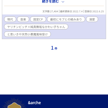
ル。オレは今、クラブの楽屋横の物置で、ナンパしてきた外国人
続きを読む
の男にモノを咥えられている。 まぁ、よくある？パーティーでの
一コマだ。オレは気持ちいいことが大好きで、男でも女でも好み
文字数 27,484
最終更新日 2022.7.4
登録日 2022.6.25
のタイプならいつでもウェルカム。ちなみに男相手の時はタチ寄
りのリバ。 「バイでヤリチンビッチなハル」それがみんなが認識
現代
音楽
固定CP
最初にモブとの絡みあり
溺愛
しているオレ。 なのに、一発抜いてもらってその物置から出た
ヤリチンビッチ×純真無垢なかわい子ちゃん
瞬間、通路で出会った可愛い男の子、咲山友希(さきやまともき)
二十歳に一目惚れ。生まれて初めて本気の恋に落ちてしまったん
と思いきや天然小悪魔風味受け
だ。 これは、ヤリチンビッチなオレが純真無垢な天使を見つ
け、一途にその子だけを愛するようになる物語。 ーーーーーーー
ーー ☆R18には＊を付けます。 ☆気軽にお読みいただける短編予
1
件
定。辛い出来事などは起こりません。 ☆主人公はヤリチンビッチ
ですが、CPでのリバはありません。
&arche