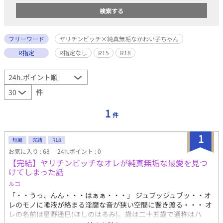
フリーワード
ヤリチンビッチ×純真無垢なかわい子ちゃん
R指定
R指定なし
R15
R18
件
1
件
1
短編
完結
R18
お気に入り : 68
24h.ポイント : 0
【完結】ヤリチンビッチなオレが純真無垢な最愛を見つ
けてしまった話
ルコ
「・・うっ、んん・・・はぁぁ・・・」 ジュブッジュブッ・・オ
レのモノに唾液が絡まる淫靡な音が狭い空間に響き渡る・・・ オ
レの名前は星野遥巳(ほしのはるみ)。歳は二十五歳で通称はハ