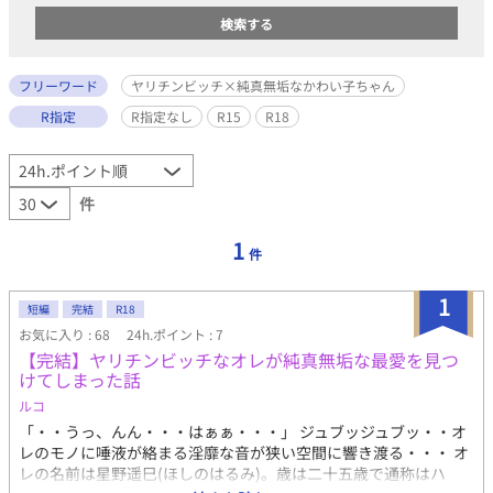
フリーワード
ヤリチンビッチ×純真無垢なかわい子ちゃん
R指定
R指定なし
R15
R18
件
1
件
1
短編
完結
R18
お気に入り : 68
24h.ポイント : 7
【完結】ヤリチンビッチなオレが純真無垢な最愛を見つ
けてしまった話
ルコ
「・・うっ、んん・・・はぁぁ・・・」 ジュブッジュブッ・・オ
レのモノに唾液が絡まる淫靡な音が狭い空間に響き渡る・・・ オ
レの名前は星野遥巳(ほしのはるみ)。歳は二十五歳で通称はハ