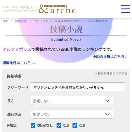
TOP
投稿小説
ヤリチンビッチ×純真無垢なかわい子ちゃんの検索結果
Submitted Novels
アルファポリス
で投稿されているBL小説のランキングです。
小説の投稿はこちら
掲載条件はこちら
×検索条件をクリアする
詳細検索
フリーワード
長さ
進行状況
R指定
R指定なし
R15
R18