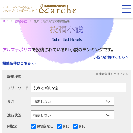
TOP
投稿小説
別れと新たな恋の検索結果
Submitted Novels
アルファポリス
で投稿されているBL小説のランキングです。
小説の投稿はこちら
掲載条件はこちら
×検索条件をクリアする
詳細検索
フリーワード
長さ
進行状況
R指定
R指定なし
R15
R18