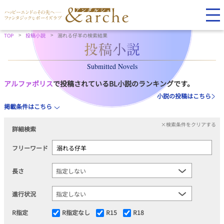
TOP
投稿小説
溺れる仔羊の検索結果
Submitted Novels
アルファポリス
で投稿されているBL小説のランキングです。
小説の投稿はこちら
掲載条件はこちら
×検索条件をクリアする
詳細検索
フリーワード
長さ
進行状況
R指定
R指定なし
R15
R18