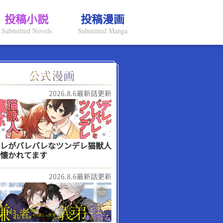
投稿小説
投稿漫画
Submitted Novels
Submitted Manga
2026.8.6最新話更新
レがバレバレなツンデレ猫獣人
懐かれてます
2026.8.6最新話更新