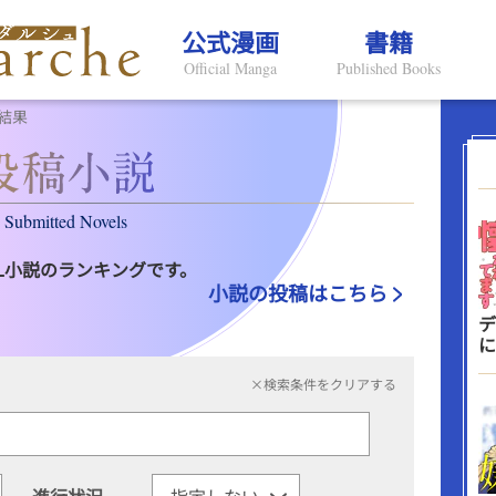
公式漫画
書籍
Official Manga
Published Books
結果
Submitted Novels
L小説のランキングです。
小説の投稿はこちら
デ
に
×検索条件をクリアする
進行状況