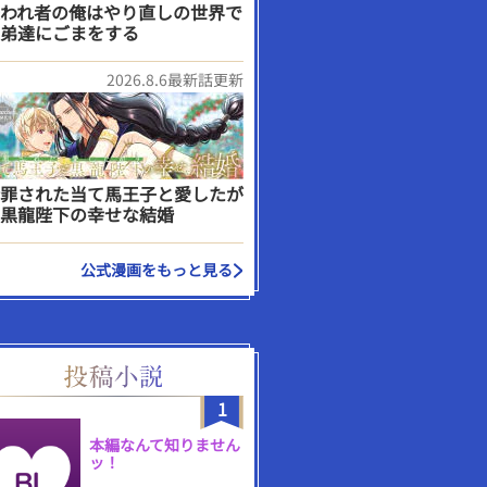
われ者の俺はやり直しの世界で
弟達にごまをする
2026.8.6最新話更新
罪された当て馬王子と愛したが
黒龍陛下の幸せな結婚
公式漫画をもっと見る
1
本編なんて知りません
ッ！