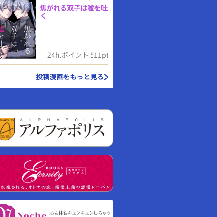
焦がれる双子は嘘を吐
く
24h.ポイント 511pt
投稿漫画をもっと見る