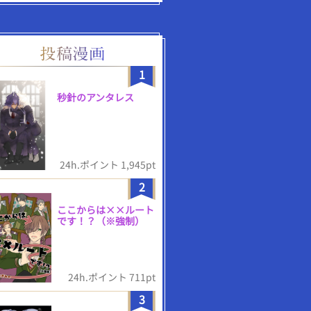
1
秒針のアンタレス
24h.ポイント 1,945pt
2
ここからは××ルート
です！？（※強制）
24h.ポイント 711pt
3