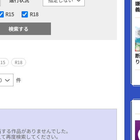
嫌
義
R15
R18
断
り
R15
R18
件
当する作品がありませんでした。
えて再度検索してください。