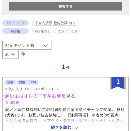
フリーワード
子宮内放尿(膣内放尿)有り
R指定
R指定なし
R15
R18
件
1
件
1
短編
完結
R18
お気に入り : 68
24h.ポイント : 85
飼い主はオレの子を孕む夢を見る
及川雨音
愛犬×両性具有飼い主の相思相愛完全同意イチャラブ交尾。 獣姦
(犬姦)です。お互い独占欲強し。 【注意事項】 ＊攻め(犬)視点。
＊女性器描写有り。 ＊アクメ・潮吹き・失神・おもらし・小スカ
有り。 ＊子宮内放尿(膣内放尿)有り。 ＊貞操帯有り。 ＊異種間恋
続きを読む