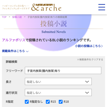
TOP
投稿小説
子宮内放尿(膣内放尿)有りの検索結果
Submitted Novels
アルファポリス
で投稿されているBL小説のランキングです。
小説の投稿はこちら
掲載条件はこちら
×検索条件をクリアする
詳細検索
フリーワード
長さ
進行状況
R指定
R指定なし
R15
R18