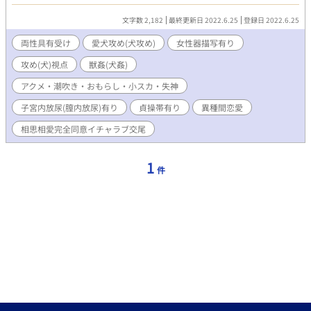
愛
文字数 2,182
最終更新日 2022.6.25
登録日 2022.6.25
両性具有受け
愛犬攻め(犬攻め)
女性器描写有り
攻め(犬)視点
獣姦(犬姦)
アクメ・潮吹き・おもらし・小スカ・失神
子宮内放尿(膣内放尿)有り
貞操帯有り
異種間恋愛
相思相愛完全同意イチャラブ交尾
1
件