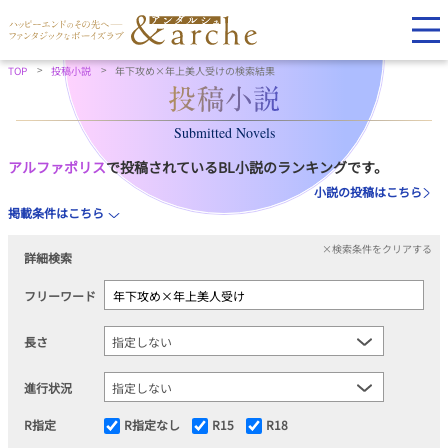
TOP
投稿小説
年下攻め×年上美人受けの検索結果
Submitted Novels
アルファポリス
で投稿されているBL小説のランキングです。
小説の投稿はこちら
掲載条件はこちら
×検索条件をクリアする
詳細検索
フリーワード
長さ
進行状況
R指定
R指定なし
R15
R18