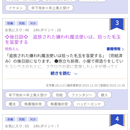
イケメン
年下攻め×年上美人受け
3
短編
完結
R18
お気に入り : 46
24h.ポイント : 28
❖後日談❖ 追放された嫌われ魔法使いは、拾った毛玉
を盲愛する
飛鳥えん
書籍情報
「追放された嫌われ魔法使いは拾った毛玉を盲愛する」（完結済
み）の後日談になります。 ●旅立ち前夜、小屋で荷造りをしてい
たユシウスのもとに、フクロウの姿に変身したレネが帰ってく
る。最愛の人にまとわりつくユシウスに、レネは機嫌よく「ユシ
続きを読む
ウスのために持ち帰った」と言って、お土産を手渡してくる。籠
の中に閉じ込められていたのは二匹のネズミで、ユシウスはレネ
文字数 28,113
最終更新日 2025.12.30
登録日 2025.12.30
の意図が分からず戸惑うが…。 （R18描写のある回には※を付け
ています） いったん短編で完結にしています。もしかすると続
年下攻め×年上美人受け
完結
ファンタジー
獣人
く……かもです。
魔法
執着強め攻
執着強め受
ハッピーエンド
4
長編
完結
R18
お気に入り : 65
24h.ポイント : 7