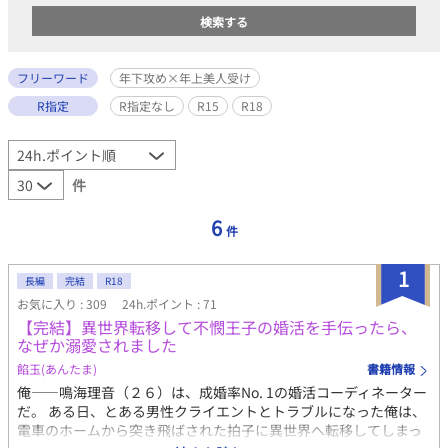
フリーワード
年下攻め×年上美人受け
R指定
R指定なし
R15
R18
件
6
件
1
長編
完結
R18
お気に入り : 309
24h.ポイント : 71
【完結】異世界転移して不憫王子の婚活を手伝ったら、
なぜか溺愛されました
餡玉(あんたま)
書籍情報
俺——鳴海理音（２６）は、成婚率No. 1の婚活コーディネーター
だ。 ある日、とある男性クライエントとトラブルになった俺は、
電車のホームから突き飛ばされた拍子に異世界へ転移してしまっ