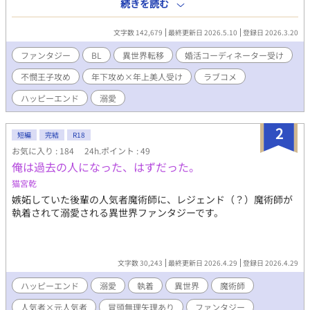
た。 ある日、治安も良くインフラも整った異世界で穏やかに新た
続きを読む
な人生を歩もうとしていた俺のもとに、口コミで俺の存在を知っ
た国王陛下から依頼が舞い込んでくる。 『他国から戻ったばかり
文字数 142,679
最終更新日 2026.5.10
登録日 2026.3.20
の第三王子を結婚させよ』との依頼を受けた俺は、第三王子・オ
ルヴァ様（２２）のもとを訪れるが……！？ ド陰キャ美形王子
ファンタジー
BL
異世界転移
婚活コーディネーター受け
（２２）×婚活コーディネーター（２６）のほのぼのラブコメデ
不憫王子攻め
年下攻め×年上美人受け
ラブコメ
ィ。 ◇他サイトでも連載中 ◇タイトル変えたくて悩み中です…
◇『異世界転移した婚活コーディネーター、ド隠キャ王子に溺愛
ハッピーエンド
溺愛
される』から改題しました！
2
短編
完結
R18
お気に入り : 184
24h.ポイント : 49
俺は過去の人になった、はずだった。
猫宮乾
嫉妬していた後輩の人気者魔術師に、レジェンド（？）魔術師が
執着されて溺愛される異世界ファンタジーです。
文字数 30,243
最終更新日 2026.4.29
登録日 2026.4.29
ハッピーエンド
溺愛
執着
異世界
魔術師
人気者×元人気者
冒頭無理矢理あり
ファンタジー