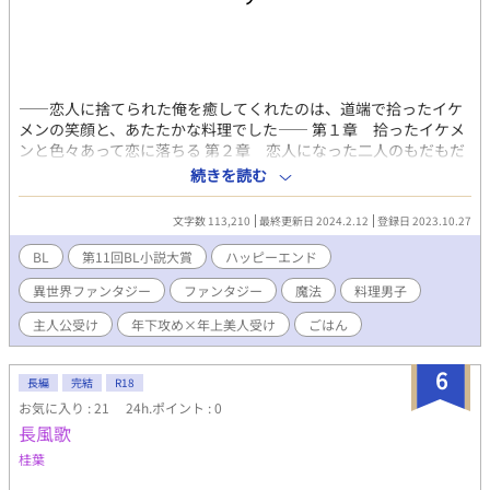
――恋人に捨てられた俺を癒してくれたのは、道端で拾ったイケ
メンの笑顔と、あたたかな料理でした―― 第１章 拾ったイケメ
ンと色々あって恋に落ちる 第２章 恋人になった二人のもだもだ
第３章 イチャラブメイン と続く予定です。 R18ですが、メイ
続きを読む
ンじゃないです。むしろそこまで遠いです。 表紙のオーレンとナ
ジュアムはまめさん（@mamedanuki_bl）から頂いたものです。
文字数 113,210
最終更新日 2024.2.12
登録日 2023.10.27
小説家になろうにも掲載しております
BL
第11回BL小説大賞
ハッピーエンド
異世界ファンタジー
ファンタジー
魔法
料理男子
主人公受け
年下攻め×年上美人受け
ごはん
6
長編
完結
R18
お気に入り : 21
24h.ポイント : 0
長風歌
桂葉