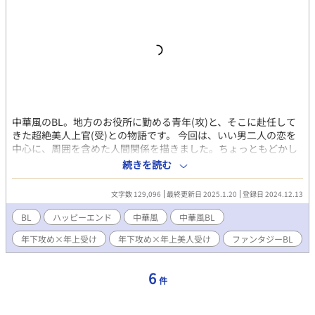
中華風のBL。地方のお役所に勤める青年(攻)と、そこに赴任して
きた超絶美人上官(受)との物語です。 今回は、いい男二人の恋を
中心に、周囲を含めた人間関係を描きました。ちょっともどかし
くて、でも最後はハッピーエンドです。 ※時代考証については、
続きを読む
雰囲気に合う要素をいろんな時代からひっぱって来ていますの
で、彼の国の史実からは程遠いです。
文字数 129,096
最終更新日 2025.1.20
登録日 2024.12.13
BL
ハッピーエンド
中華風
中華風BL
年下攻め×年上受け
年下攻め×年上美人受け
ファンタジーBL
6
件