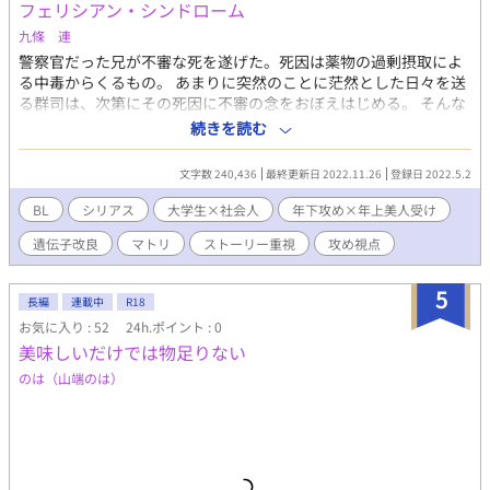
フェリシアン・シンドローム
九條 連
警察官だった兄が不審な死を遂げた。死因は薬物の過剰摂取によ
る中毒からくるもの。 あまりに突然のことに茫然とした日々を送
る群司は、次第にその死因に不審の念をおぼえはじめる。 そんな
あるとき、偶然耳にした噂。 人間のありとあらゆる欲望を叶える
続きを読む
魔法の薬―― 兄の死に疑問を抱いた群司は、独自にその噂につい
て調べるうちに、ある製薬会社の存在へとたどり着く。 真相を探
文字数 240,436
最終更新日 2022.11.26
登録日 2022.5.2
るため、研究アシスタントとして会社に潜りこんだ群司はそこで
ひとりの男と出会い、やがて、人類社会を揺るがす陰謀へと巻き
BL
シリアス
大学生×社会人
年下攻め×年上美人受け
こまれていく――
遺伝子改良
マトリ
ストーリー重視
攻め視点
5
長編
連載中
R18
お気に入り : 52
24h.ポイント : 0
美味しいだけでは物足りない
のは（山端のは）