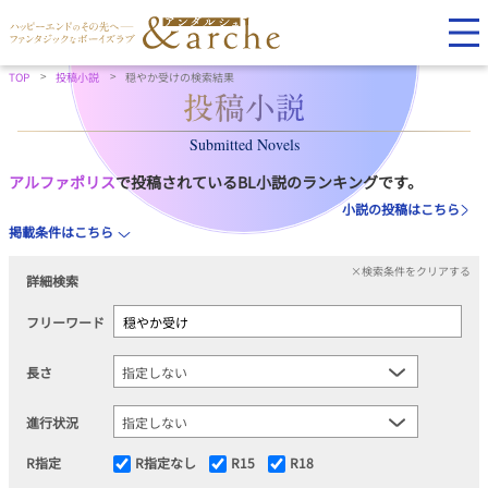
TOP
投稿小説
穏やか受けの検索結果
Submitted Novels
アルファポリス
で投稿されているBL小説のランキングです。
小説の投稿はこちら
掲載条件はこちら
×検索条件をクリアする
詳細検索
フリーワード
長さ
進行状況
R指定
R指定なし
R15
R18