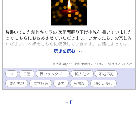
昔書いていた創作キャラの 恋愛面掘り下げ小説を 書いていました
ので こちらにおさめさせていただきます。 よかったら、お楽しみ
ください。 本編をこちらに収録していきます。 お話によっては、
流血表現もいくつかありますので、 苦手な方は、これまた ご注意
続きを読む
ください。 俺様で、結構な自信家の蛍と まったり平和主義な大和
の二人 が辿って来た人生の一部を 過去のお話から現代までとさま
文字数 30,562
最終更新日 2021.9.20
登録日 2021.7.24
ざまに 綴っていきます。 地方の結界として存在する 守護職をして
います。 ほぼ、不老不死に近い存在 であり、神力と霊力、などの
BL
日常
微ファンタジー
擬人化？
不老不死
絡む世界観です。 ・御坊 蛍 年齢は、20代半ば 身長：182cm 体
流血表現
年下攻め
妖刀
強気攻
穏やか受け
重：70kg 和歌山の守護職。少々勝ち気でマイペース。本来は優し
い性格だが、照れ屋。第六感が、異常に鋭い。 五感も研ぎ澄まさ
れている。 大和とは、一昔前にとある事件を きっかけに親しくな
1
件
る。 閻魔から神格を授けられたため、 この世以外からの干渉を受
け易い。 大和に護られる事もある。 大和は、自分にとってかけが
えの無い存在だと自覚している。 ・春日 大和 年齢は、20代半ば
身長：174cm 体重：67kg 奈良の守護職。由緒正しい所の出らし
いが、本人は全くそういった事に無関心。三大守護職の内の1人。
性格は、温厚で慈愛に満ちている。 お人好しで、頼られると嫌と
は言えない性格。 自分の能力は、人にしか使えず 自分のためには