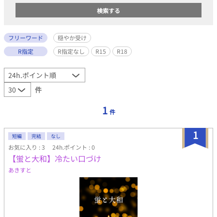
フリーワード
穏やか受け
R指定
R指定なし
R15
R18
件
1
件
1
短編
完結
なし
お気に入り : 3
24h.ポイント : 0
【蛍と大和】冷たい口づけ
あきすと