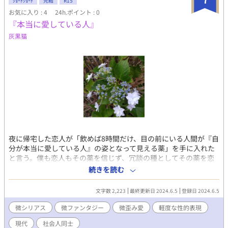
ｼｮｰﾄｼｮｰﾄ
完結
R15
『また、会えたね』──僕を助け手を差し伸べたのは、予想だに
お気に入り : 4
24h.ポイント : 0
しなかった人物だった。 彼らの城で飼われる内に、今まで見えて
『本当に愛している人』
いなかった真実が見え…… 中学生×社会人(反社) 〈エピロー
灰黒猫
グ〉 完 目が覚めると、僕の傍には良く見知った人物がいて── ＊
ストーリーが進むにつれ、各編の概要を追加予定。 ◇◇◇ シリー
ズ5作目。 注:過去シリーズでのネタバレあり。過度な説明もあり
ません。 詳しく知りたい場合は、過去シリーズを参照して下さる
と助かります。 暴力、性暴力、強姦、無理矢理、一部グロテスク
表現を含みます。 ◇◇◇ この物語はフィクションです。 登場する
人物・団体・名称等は架空であり、実在の人物・団体・名称等と
は一切関係ありません。 また法律・法令に反する行為を容認・推
奨するものではありません。 ◇◇◇ 暴力団の事は詳しく知りませ
ん。 想像をかなり織り交ぜて書いています。 実際にあった事件、
凶悪犯罪、未解決事件等をヒントにした部分を含んでおります。
夜に帰宅した恋人が「飲めば8時間だけ、目の前にいる人間が『自
犯罪事件名及び内容には多少のフェイクを混ぜています。実際の
分が本当に愛している人』の姿となって見える薬」を手に入れた
ものとは異なります。
と言う。僕も恋人もその薬を信じず、冗談の種としてその薬を恋
人が飲んだ。最初は変わりなかったが……。 恋人だけが絶望的で
続きを読む
す。 BLですがそこはあまり重要ではないです。 2024.6.5. 了
文字数 2,223
最終更新日 2024.6.5
登録日 2024.6.5
微シリアス
微ファンタジー
微歪み愛
軽度な性的表現
現代
社会人同士