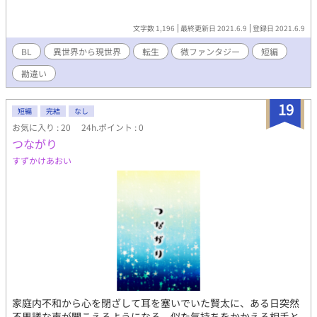
文字数 1,196
最終更新日 2021.6.9
登録日 2021.6.9
BL
異世界から現世界
転生
微ファンタジー
短編
勘違い
19
短編
完結
なし
お気に入り : 20
24h.ポイント : 0
つながり
すずかけあおい
家庭内不和から心を閉ざして耳を塞いでいた賢太に、ある日突然
不思議な声が聞こえるようになる。似た気持ちをかかえる相手と