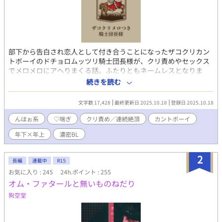
部下から告白され恋人として付き合うことになったザコクリカン
トボーイのドチョロムッツリ騎士団長様が、クリ責めやセックス
でメロメロにアヘりまくる話。ふたりともネームレスとなりま
す。 世界観的には微ファンタジーですが、ほぼスケベしかしてい
続きを読む
ないのであまり設定には活かされていません。騎士団長様の性格
含め、ゆるめでおバカなあほえろとしてお楽しみください！ ・
文字数 17,428
最終更新日 2025.10.18
登録日 2025.10.18
web拍手 http://bit.ly/38kXFb0 ・X垢
https://twitter.com/show1write
んほぉ系
♡喘ぎ
クリ責め／連続絶頂
カントボーイ
年下×年上
濃密BL
2
長編
連載中
R15
お気に入り : 245
24h.ポイント : 255
オム・ファタールと無いものねだり
狗空堂