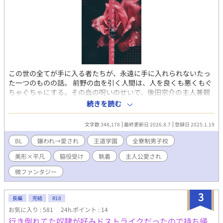
この世の全てが手に入る者たちが、永遠に手に入れられないたっ
た一つのものの話。 前野の血を引く人間は、人を良くも悪くもぐ
ちゃぐちゃにする。その血の呪いのせいで、後田宗介の主人兼親
友である前野篤志はトラブルに巻き込まれてばかり。 この度編入
続きを読む
した金持ち全寮制の男子校では、学園を牽引する眉目秀麗で優秀
な生徒ばかり惹きつけて学内風紀を乱す日々。どうやら篤志の一
文字数 348,178
最終更新日 2026.8.7
登録日 2025.1.19
挙手一投足は『大衆に求められすぎる』天才たちの心に刺さって
抜けないらしい。 天才たちは蟻の如く篤志に群がるし、それを快
BL
嫌われ→愛され
王道学園
全寮制男子校
く思わない天才たちのファンからはやっかみを買うし、でも主人
美形×平凡
脇役受け
執着
主人公愛され
は毎日能天気だし。 そんな主人を全てのものから護る為、今日も
宗介は全方向に噛み付きながら学生生活を奔走する。 これは、天
微ファンタジー
才の影に隠れたとるに足らない凡人が、凡人なりに走り続けて少
しずつ認められ愛されていく話。 2025.10.30 第13回ＢＬ大賞に
3
参加しています。応援していただけると嬉しいです。 ※王道学園
長編
完結
R18
の脇役受け。 ※主人公は従者の方です。 ※序盤は主人の方が大勢
お気に入り : 581
24h.ポイント : 14
に好かれています。 ※嫌われ(?)→愛されですが、全員が従者を愛
行き倒れてた奴隷が好みドストライクだったので持ち帰