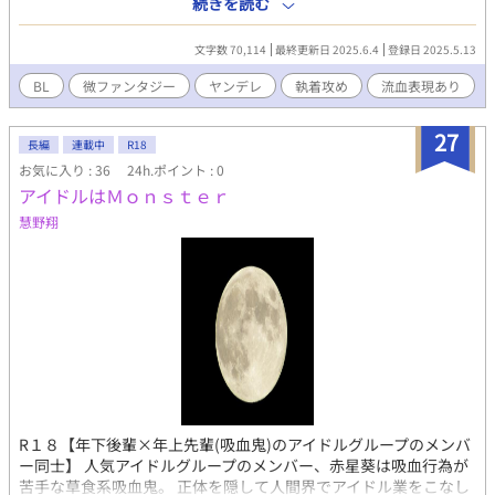
続きを読む
ると借金を取り立てにきたマフィアのユエは一発でチャラにでき
る方法があると提案する。 埋葬の地に住むとある伯爵令息のお世
文字数 70,114
最終更新日 2025.6.4
登録日 2025.5.13
話係。簡単そうな仕事だが、借金を帳消しにすることができると
いうことは、危険が伴う現場だと予想できた。 それでも行くこと
BL
微ファンタジー
ヤンデレ
執着攻め
流血表現あり
にしたのは、拒否をしようがしまいが殺されると判断したから
だ。 そうして、件の令息の元へ向かったレノは、古びた館にたど
27
り着く。そこに住んでいたのは、だらしない恰好の青年だった。
長編
連載中
R18
暴力描写、若干のホラー要素を含みます。中編か短編で終わらせ
お気に入り : 36
24h.ポイント : 0
たい。
アイドルはＭｏｎｓｔｅｒ
慧野翔
R１８【年下後輩×年上先輩(吸血鬼)のアイドルグループのメンバ
ー同士】 人気アイドルグループのメンバー、赤星葵は吸血行為が
苦手な草食系吸血鬼。 正体を隠して人間界でアイドル業をこなし