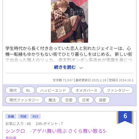
学生時代から長く付き合っていた恋人と別れたジェイミーは、心
機一転縁もゆかりもない街でひとり暮らしをはじめる。 新しい街
で出会った隣人のリュカ。 奇天烈ボンボン系攻めが常識を身につ
け、美味しいものを食べ、隣人に癒されつつ惹かれていく、日常
続きを読む
系ゆるふわBL。 現代なんちゃって微ファンタジー。 あんまりえっ
ちにはならない予定です。 最終的には溺愛です。 オメガバ独自設
文字数 75,937
最終更新日 2025.2.28
登録日 2024.10.1
定あり。嚙んでも番にはなりません。 【登場人物】 ジェイミー・
ハッター：ちょっとろくでもないボンボン。アルファ。つくした
現代
BL
ハッピーエンド
オメガバース
ファンタジー
い派。「非魔法使い」たちに紛れたい魔法使い。 リュカ：ジェイ
現代ファンタジー
魔法
恋愛
日常
溺愛
ミーの隣人。オメガ。 リーアム：ジェイミーの友人 レイフ：ジェ
イミーの友人
6
長編
完結
R18
お気に入り : 46
24h.ポイント : 7
シンクロ -アゲハ舞い飛ぶ さくら舞い散る5-
真田晃