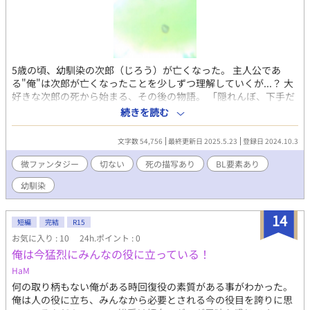
5歳の頃、幼馴染の次郎（じろう）が亡くなった。 主人公であ
る"俺"は次郎が亡くなったことを少しずつ理解していくが...？ 大
好きな次郎の死から始まる、その後の物語。 「隠れんぼ、下手だ
ったね」 -------------------------------------- ⚠︎ふわっと書いています
続きを読む
が、人が亡くなる描写があります。 こちらのサイトで投稿させて
頂くのが初めてなので、至らない点が多数あると思いますが、よ
文字数 54,756
最終更新日 2025.5.23
登録日 2024.10.3
ろしくお願いいたします。 ジャンルはblですが、幼馴染以上恋人
未満のようなものです。 随時、加筆修正すると思いますm(__)m
微ファンタジー
切ない
死の描写あり
BL要素あり
最後までお読み頂きありがとうございました。
幼馴染
14
短編
完結
R15
お気に入り : 10
24h.ポイント : 0
俺は今猛烈にみんなの役に立っている！
HaM
何の取り柄もない俺がある時回復役の素質がある事がわかった。
俺は人の役に立ち、みんなから必要とされる今の役目を誇りに思