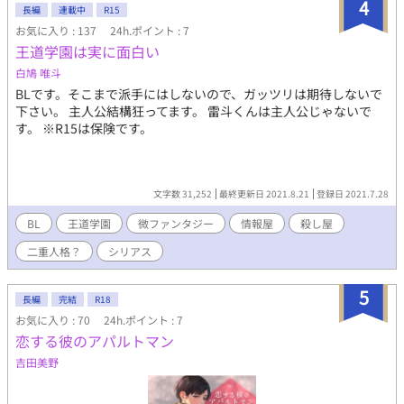
4
長編
連載中
R15
お気に入り : 137
24h.ポイント : 7
王道学園は実に面白い
白鳩 唯斗
BLです。そこまで派手にはしないので、ガッツリは期待しないで
下さい。 主人公結構狂ってます。 雷斗くんは主人公じゃないで
す。 ※R15は保険です。
文字数 31,252
最終更新日 2021.8.21
登録日 2021.7.28
BL
王道学園
微ファンタジー
情報屋
殺し屋
二重人格？
シリアス
5
長編
完結
R18
お気に入り : 70
24h.ポイント : 7
恋する彼のアパルトマン
吉田美野