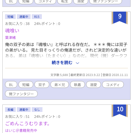
BL
短編
コメディ
転生
溺愛
微ファンタジー
9
短編
連載中
R15
お気に入り : 38
24h.ポイント : 0
魂喰い
葉津緒
俺の双子の弟は『魂喰い』と呼ばれる存在だ。 ＊＊＊ 俺には双子
の弟がいる。 見た目そっくりの俺達だが、されど決定的な違いが
ある。 弟は『魂喰い（たまぐい）』なのだ。 現代（微）ダークフ
ァンタジー／双子の兄弟／コメディですが、主人公以外はややシ
続きを読む
リアス／※R15（〜温めの18）
文字数 5,688
最終更新日 2023.9.22
登録日 2020.11.11
BL
短編
双子
弟×兄
執着
溺愛
コメディ
微ファンタジー
10
長編
連載中
なし
お気に入り : 51
24h.ポイント : 0
ごめんこうむります。
はいじ＠書籍発売中