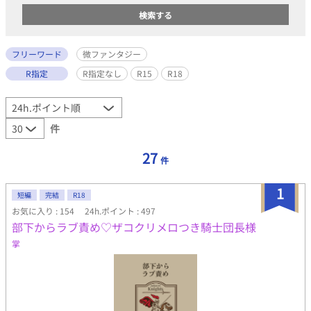
フリーワード
微ファンタジー
R指定
R指定なし
R15
R18
件
27
件
1
短編
完結
R18
お気に入り : 154
24h.ポイント : 497
部下からラブ責め♡ザコクリメロつき騎士団長様
掌