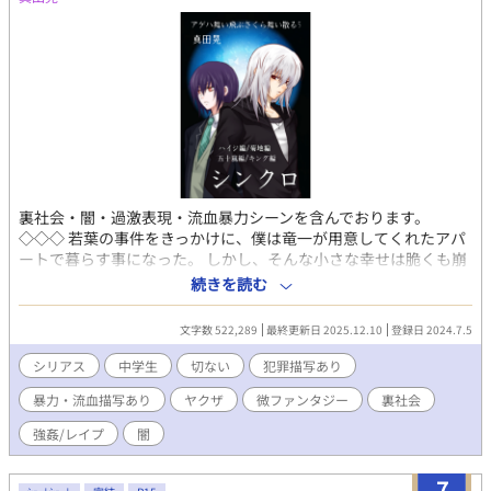
裏社会・闇・過激表現・流血暴力シーンを含んでおります。
◇◇◇ 若葉の事件をきっかけに、僕は竜一が用意してくれたアパ
ートで暮らす事になった。 しかし、そんな小さな幸せは脆くも崩
れ、内部抗争に巻き込まれてしまう。 《ハイジ編》完 危ない所を
続きを読む
助けられた僕は、拉致監禁・拘束され、無理矢理犯されてしま
う。 以前とは違う猟奇的・狂気的なハイジに戸惑いながらも、そ
文字数 522,289
最終更新日 2025.12.10
登録日 2024.7.5
の本質は何も変わっていない事に気付き…… 中学生×中学生(元
彼・ヤクザの犬) 〈菊地編〉完 『菊地に抱かれてこい』──その
シリアス
中学生
切ない
犯罪描写あり
条件をのんだ僕は、半グレ詐欺グループの一人、菊地の元へと搬
暴力・流血描写あり
ヤクザ
微ファンタジー
裏社会
送される。 最初こそ乱暴にされるものの、僕を寵愛するようにな
り…… 中学生×社会人(凶悪犯・半グレ) 〈五十嵐編〉完 五十嵐
強姦/レイプ
闇
と共にアジトを離れるものの、失意のどん底にいた僕は、更なる
苦境に立たされる。 五十嵐の過去。明らかになっていく真実。黒
7
幕の思惑を知った僕は── 中学生×中学生？ 〈キング編〉完