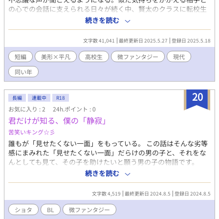
の心での会話に支えられる日々が続く中、賢太のクラスに転校生
がやってくる。 〔攻め〕大曽根 秀星 〔受け〕伊川 賢太
続きを読む
文字数 41,041
最終更新日 2025.5.27
登録日 2025.5.18
短編
美形×平凡
高校生
微ファンタジー
現代
同い年
20
長編
連載中
R18
お気に入り : 2
24h.ポイント : 0
君だけが知る、僕の「静寂」
苦笑いキング☆彡
誰もが「見せたくない一面」をもっている。 この話はそんな劣等
感にまみれた「見せたくない一面」だらけの男の子と、それをな
んとしても見て、その子を助けたいと願う男の子の物語です。
続きを読む
文字数 4,519
最終更新日 2024.8.5
登録日 2024.8.5
ショタ
BL
微ファンタジー