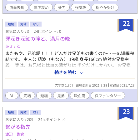
絡む世界観です。 ・御坊 蛍 年齢は、20代半ば 身長：182cm 体
流血表現
年下攻め
妖刀
強気攻
穏やか受け
重：70kg 和歌山の守護職。少々勝ち気でマイペース。本来は優し
い性格だが、照れ屋。第六感が、異常に鋭い。 五感も研ぎ澄まさ
れている。 大和とは、一昔前にとある事件を きっかけに親しくな
22
短編
完結
なし
る。 閻魔から神格を授けられたため、 この世以外からの干渉を受
お気に入り : 3
24h.ポイント : 0
け易い。 大和に護られる事もある。 大和は、自分にとってかけが
罪深き深紅の瞳と、満月の晩
えの無い存在だと自覚している。 ・春日 大和 年齢は、20代半ば
身長：174cm 体重：67kg 奈良の守護職。由緒正しい所の出らし
あきすと
いが、本人は全くそういった事に無関心。三大守護職の内の1人。
またもや、兄弟愛！！！ どんだけ兄弟もの書くのか… 一応短編完
性格は、温厚で慈愛に満ちている。 お人好しで、頼られると嫌と
結です。 主人公 萌波（もなみ） 19歳 身長166cm 絶対お兄様主
は言えない性格。 自分の能力は、人にしか使えず 自分のためには
義。 実は、お兄様とは血の繋がりは 半分だけしかない。 お兄様
使えない。 少なからず、蛍とは、過去に因縁が、あったらしい。
が世界の全てだと わりと本気で思っていたりする。 金髪碧眼の一
続きを読む
今では、慕っている。
途な青年。 お兄様 28歳 179cm 製薬会社に勤める研究員。 萌波か
ら、密かに愛されている。 お兄様も、萌波を想ってはいるが、 吸
文字数 1,857
最終更新日 2021.7.28
登録日 2021.7.28
血されたせいなのか？と 考えてしまい、 純粋に愛しているのかは
本人は分からない。 冷酷に思われがちだが めちゃくちゃ優しくて
BL
完結
短編
兄弟
吸血鬼
微ファンタジー
面倒見のいい青年。
23
短編
完結
R18
お気に入り : 209
24h.ポイント : 0
繋がる指先
渡辺 佐倉