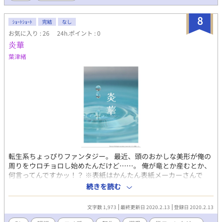
8
ｼｮｰﾄｼｮｰﾄ
完結
なし
お気に入り : 26
24h.ポイント : 0
炎華
葉津緒
転生系ちょっぴりファンタジー。 最近、頭のおかしな美形が俺の
周りをウロチョロし始めたんだけど……。 俺が竜とか産むとか、
何言ってんですかッ！？ ※表紙はかんたん表紙メーカーさんで
す。
続きを読む
文字数 1,973
最終更新日 2020.2.13
登録日 2020.2.13