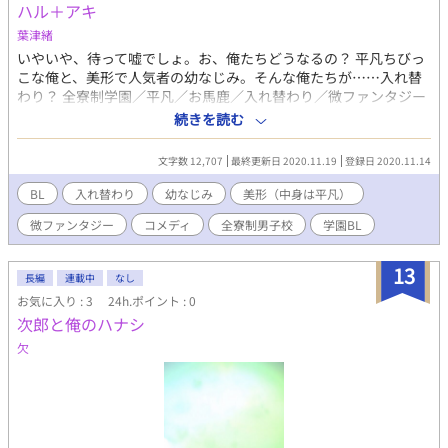
ハル＋アキ
葉津緒
いやいや、待って嘘でしょ。お、俺たちどうなるの？ 平凡ちびっ
こな俺と、美形で人気者の幼なじみ。そんな俺たちが……入れ替
わり？ 全寮制学園／平凡／お馬鹿／入れ替わり／微ファンタジー
start→2010
続きを読む
文字数 12,707
最終更新日 2020.11.19
登録日 2020.11.14
BL
入れ替わり
幼なじみ
美形（中身は平凡）
微ファンタジー
コメディ
全寮制男子校
学園BL
13
長編
連載中
なし
お気に入り : 3
24h.ポイント : 0
次郎と俺のハナシ
欠