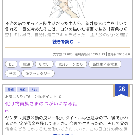
不治の病でずっと入院生活だった主人公、新井康太は血を吐いて
倒れる。目を冷めたそこは、自分の描いた漫画である【春色の初
恋】の世界で、自分は最モブキャラだった！ 主人公の少女と結ば
れるはずの人気者体育会系男子、楠木聡介(くすのき そうすけ)と
続きを読む
主人公の重要なシーンが何故か僕とのシーンに入れ替わってい
る！？ ※印のついている話はR18シーンなります！
文字数 43,680
最終更新日 2025.6.22
登録日 2025.6.6
BL
短編
切ない
R18シーンあり
高校生×高校生
学園
微ファンタジー
26
長編
完結
R18
お気に入り : 76
24h.ポイント : 0
化け物貴族さまのつがいになる話
ｍ
ヤンデレ貴族×顔の良い一般人 タイトルは仮題なので、後でかわ
るかも 父が借金を残して消えた。今まで生きるため、そして父の
借金をどうにかするため働いてきたレノは、この日自分の命を諦
めた。 もうどうにでもなれなんでも持っていけ、自棄になってい