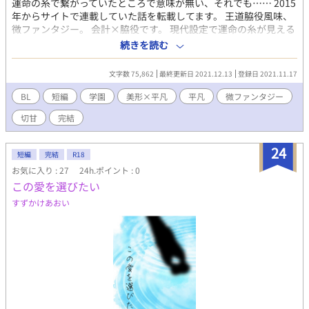
運命の糸で繋がっていたところで意味が無い、それでも…… 2015
年からサイトで連載していた話を転載してます。 王道脇役風味、
微ファンタジー。 会計×脇役です。 現代設定で運命の糸が見える
主人公のお話です。 本編は匂わせ程度なんですが番外編にＲ１８
続きを読む
シーンがあるため最初からＲ１８としています
文字数 75,862
最終更新日 2021.12.13
登録日 2021.11.17
BL
短編
学園
美形×平凡
平凡
微ファンタジー
切甘
完結
24
短編
完結
R18
お気に入り : 27
24h.ポイント : 0
この愛を選びたい
すずかけあおい