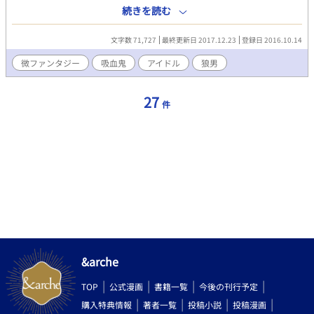
てきたが 吸血鬼であることが同じグループのメンバー、紫月雅弥
続きを読む
にバレてしまう。 すると、雅弥は自分の血を提供する代わりに 葵
にとんでもない条件を出してきて……。 ・Ｒ18には※をつけてい
文字数 71,727
最終更新日 2017.12.23
登録日 2016.10.14
ます。 ・「BLove」にも掲載中です。
微ファンタジー
吸血鬼
アイドル
狼男
27
件
&arche
TOP
公式漫画
書籍一覧
今後の刊行予定
購入特典情報
著者一覧
投稿小説
投稿漫画