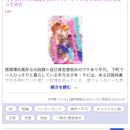
すわけではありません。 ※呪いとかが平然と存在しているので若
ってみた
干ファンタジーです。 ※pixivでも掲載しています。 色々と初めて
toki
なので、至らぬ点がありましたらご指摘いただけますと幸いで
す。 いいねやコメントは頂けましたら嬉しくて踊ります。
感情薄め美形な元奴隷×自己肯定感低めのワケあり平凡。 下町で
一人ひっそりと暮らしている平凡な少年・ラビは、ある日路地裏
で行き倒れていた美しい奴隷を拾ってくる。 微ファンタジーな雰
囲気（雰囲気だけ）の甘々溺愛ハッピーエンドBLです。基本一話
続きを読む
完結。 ※♡喘ぎ、濁点喘ぎあり。 pixiv/ムーンライトノベルズで
も同タイトルで投稿しています。 もしよろしければ感想などいた
文字数 171,161
最終更新日 2024.6.19
登録日 2023.6.28
だけましたら大変励みになります✿ 感想(匿名)➡
https://odaibako.net/u/toki_doki_ Twitter➡
BL
短編
ハッピーエンド
美形×平凡
オリジナル小説
https://twitter.com/toki_doki109 表紙イラスト：彩鳥りと様
日常
恋愛
完結
♡喘ぎ/濁音喘ぎ