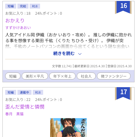
16
短編
完結
R18
お気に入り : 18
24h.ポイント : 0
おかえり
すずかけあおい
人気アイドル岡 伊織（おか いおり・攻め）。 推しの伊織に抱かれ
る事を想像する栗田 千紘（くりた ちひろ・受け）。 伊織が突
然、千紘のノートパソコンの画面から出てくるという謎な出会い
をしたふたりの話です。 千紘（受け）視点で、途中少し伊織（攻
続きを読む
め）視点が入ります。 外部サイトでも同作品を投稿しています。
文字数 12,741
最終更新日 2025.4.30
登録日 2025.4.30
短編
美形×平凡
年下×年上
社会人
微ファンタジー
17
短編
連載中
R18
お気に入り : 22
24h.ポイント : 0
歪んだ愛情と憐憫
春月 黒猫