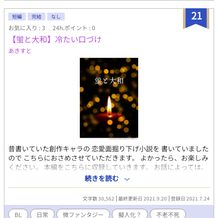
21
短編
完結
なし
お気に入り : 3
24h.ポイント : 0
【蛍と大和】冷たい口づけ
あきすと
昔書いていた創作キャラの 恋愛面掘り下げ小説を 書いていました
ので こちらにおさめさせていただきます。 よかったら、お楽しみ
ください。 本編をこちらに収録していきます。 お話によっては、
流血表現もいくつかありますので、 苦手な方は、これまた ご注意
続きを読む
ください。 俺様で、結構な自信家の蛍と まったり平和主義な大和
の二人 が辿って来た人生の一部を 過去のお話から現代までとさま
文字数 30,562
最終更新日 2021.9.20
登録日 2021.7.24
ざまに 綴っていきます。 地方の結界として存在する 守護職をして
います。 ほぼ、不老不死に近い存在 であり、神力と霊力、などの
BL
日常
微ファンタジー
擬人化？
不老不死