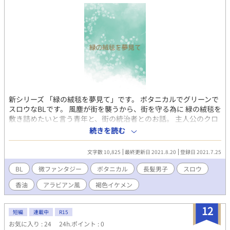
新シリーズ 「緑の絨毯を夢見て」です。 ボタニカルでグリーンで
スロウなBLです。 風塵が街を襲うから、街を守る為に 緑の絨毯を
敷き詰めたいと言う青年と、街の統治者とのお話。 主人公のクロ
ームは、アロマオイルの イランイランの香りをイメージして作っ
続きを読む
ています。マホガニーと、イスタリアは色の名前が由来だったり
します。 くわしくは、後書きに記載してます。
文字数 10,825
最終更新日 2021.8.20
登録日 2021.7.25
BL
微ファンタジー
ボタニカル
長髪男子
スロウ
香油
アラビアン風
褐色イケメン
12
短編
連載中
R15
お気に入り : 24
24h.ポイント : 0