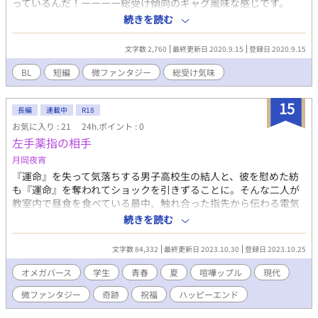
っているんだ！ーーーー総受け傾向のギャグ風味な感じです。
続きを読む
文字数 2,760
最終更新日 2020.9.15
登録日 2020.9.15
BL
短編
微ファンタジー
総受け気味
15
長編
連載中
R18
お気に入り : 21
24h.ポイント : 0
左手薬指の相手
月岡夜宵
『運命』を失って気落ちする男子高校生の結人と、彼を慰めた紡
も『運命』を奪われてショックを引きずることに。そんな二人が
教室内で昼食を食べている最中、触れ合った指先から伝わる電気
ショック的な刺激。ひょんなことからふたりの新たな運命が決ま
続きを読む
るが、なんとそれはお互いで――！？ 腐れ縁の幼馴染二人組が
巻き起こす、初々しいラブコメディー。 前知らせ） ・視点がコロ
文字数 84,332
最終更新日 2023.10.30
登録日 2023.10.25
コロ切り替わります。 ・オメガバース設定にオリジナル設定を加
味しております。 ・妊娠・出産シーンが出てきます。 ※かつて別
オメガバース
学生
青春
夏
喧嘩ップル
現代
名で公開していた作品になります。旧題「オメガバース～運命の
微ファンタジー
奇跡
祝福
ハッピーエンド
赤い糸」