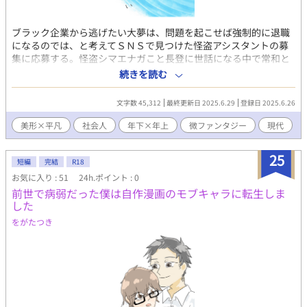
ブラック企業から逃げたい大夢は、問題を起こせば強制的に退職
になるのでは、と考えてＳＮＳで見つけた怪盗アシスタントの募
集に応募する。怪盗シマエナガこと長登に世話になる中で常和と
出会い、話を聞くうちに懐かれる。 〔攻め〕日賀野 常和（ひがの
続きを読む
ときわ）25歳 〔受け〕渡利 大夢（わたり ひろむ）27歳
文字数 45,312
最終更新日 2025.6.29
登録日 2025.6.26
美形×平凡
社会人
年下×年上
微ファンタジー
現代
25
短編
完結
R18
お気に入り : 51
24h.ポイント : 0
前世で病弱だった僕は自作漫画のモブキャラに転生しま
した
をがたつき