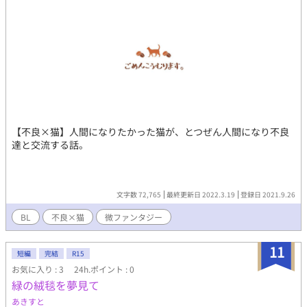
【不良×猫】人間になりたかった猫が、とつぜん人間になり不良
達と交流する話。
文字数 72,765
最終更新日 2022.3.19
登録日 2021.9.26
BL
不良×猫
微ファンタジー
11
短編
完結
R15
お気に入り : 3
24h.ポイント : 0
緑の絨毯を夢見て
あきすと