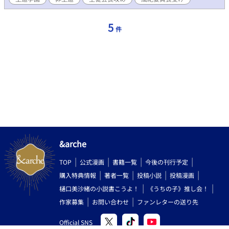
5
件
&arche
TOP
公式漫画
書籍一覧
今後の刊行予定
購入特典情報
著者一覧
投稿小説
投稿漫画
樋口美沙緒の小説書こうよ！
《うちの子》推し会！
作家募集
お問い合わせ
ファンレターの送り先
Official SNS