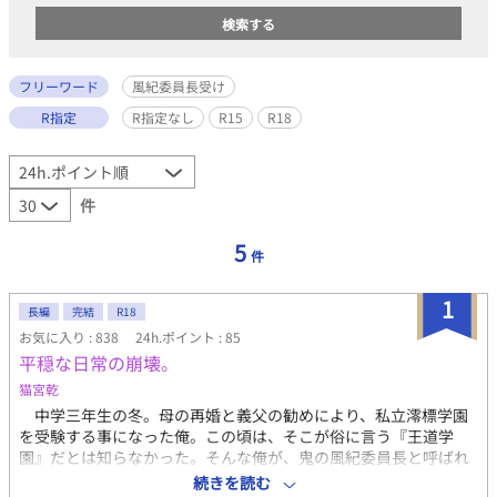
フリーワード
風紀委員長受け
R指定
R指定なし
R15
R18
件
5
件
1
長編
完結
R18
お気に入り : 838
24h.ポイント : 85
平穏な日常の崩壊。
猫宮乾
中学三年生の冬。母の再婚と義父の勧めにより、私立澪標学園
を受験する事になった俺。この頃は、そこが俗に言う『王道学
園』だとは知らなかった。そんな俺が、鬼の風紀委員長と呼ばれ
るようになるまでと、その後の軌跡。※王道学園が舞台の、非王
続きを読む