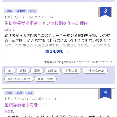
の合同会議の席。 副会長・中川 朝陽の我慢を目撃してしまう。
あの完璧な副会長が、目の前で“耐えて”いる。 依澄の喉が鳴っ
3
短編
連載中
なし
た。 何かが、始まる予感がしていた。 本編完結 本編より長いか
お気に入り : 7
24h.ポイント : 14
もしれない番外編更新中
生徒会長が恋愛禁止という校則を作った理由
sakura
幼稚舎から大学院までエスカレーター式の全寮制男子校、いわゆ
る王道学園。 そんな学園はある男によってとんでもない校則が作
られ、全校生徒が困惑と疑問を抱えて生活していた。 その校則と
は「恋愛禁止」 青春を過ごしたい真っ盛りの男子高校生は果たし
続きを読む
てそれを耐えられるのか？ というか生徒会長はなぜそんな校則を
作ったのか。
文字数 23,655
最終更新日 2026.7.22
登録日 2026.7.18
BL
短編
溺愛
幼馴染
王道学園
生徒会長攻め
風紀委員長受け
執着・溺愛
4
短編
完結
R18
お気に入り : 453
24h.ポイント : 14
風紀委員長の恋活！！
猫宮乾