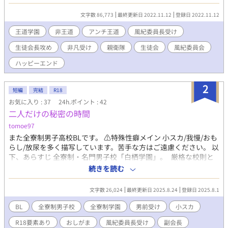
道作品です。俺様（風）生徒会長×（本人平凡だと思ってるけど
非凡）風紀委員長。▼他サイトで完結済み、転載です。
文字数 86,773
最終更新日 2022.11.12
登録日 2022.11.12
王道学園
非王道
アンチ王道
風紀委員長受け
生徒会長攻め
非凡受け
親衛隊
生徒会
風紀委員会
ハッピーエンド
2
短編
完結
R18
お気に入り : 37
24h.ポイント : 42
二人だけの秘密の時間
tomoe97
また全寮制男子高校BLです。 ⚠️特殊性癖メイン 小スカ/我慢/おも
らし/放尿を多く描写しています。苦手な方はご遠慮ください。 以
下、あらすじ 全寮制・名門男子校「白栖学園」。 厳格な校則と
伝統を誇るこの学園で、風紀を預かる風紀委員長・白崎 依澄
続きを読む
は、誰もが恐れる存在だった。 彼には、誰にも言えない“癖”があ
った。 ——それは、「我慢」すること。 排尿を極限まで我慢す
文字数 26,024
最終更新日 2025.8.24
登録日 2025.8.1
ることに、密かな快感を覚えていた。 小さい頃から、いつしかそ
れは「習慣」になり、今では朝から放課後まで溜め込んだもの
BL
全寮制男子校
全寮制学園
男前受け
小スカ
を、寮の個室でひとり、自身が限界になるまでさらに身体を追い
R18要素あり
おしがま
風紀委員長受け
副会長
込むことが、彼の日課になっていた。 そんなある日── 生徒会と