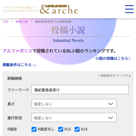
TOP
投稿小説
風紀委員長受けの検索結果
Submitted Novels
アルファポリス
で投稿されているBL小説のランキングです。
小説の投稿はこちら
掲載条件はこちら
×検索条件をクリアする
詳細検索
フリーワード
長さ
進行状況
R指定
R指定なし
R15
R18