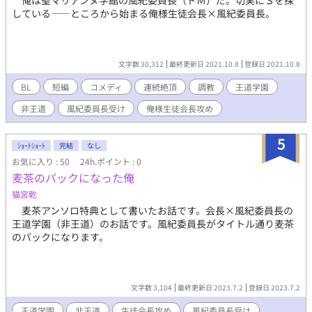
俺は聖マリアンヌ学館の風紀委員長（ドＭ）だ。切実にＳを探
している――ところから始まる俺様生徒会長×風紀委員長。
文字数 30,312
最終更新日 2021.10.8
登録日 2021.10.8
BL
短編
コメディ
連続絶頂
調教
王道学園
非王道
風紀委員長受け
俺様生徒会長攻め
5
ｼｮｰﾄｼｮｰﾄ
完結
なし
お気に入り : 50
24h.ポイント : 0
麦茶のパックになった俺
猫宮乾
麦茶アンソロ特典として書いたお話です。会長×風紀委員長の
王道学園（非王道）のお話です。風紀委員長がタイトル通り麦茶
のパックになります。
文字数 3,104
最終更新日 2023.7.2
登録日 2023.7.2
王道学園
非王道
生徒会長攻め
風紀委員長受け