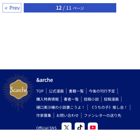
Prev
12
/ 11
ページ
&arche
TOP
公式漫画
書籍一覧
今後の刊行予定
購入特典情報
著者一覧
投稿小説
投稿漫画
樋口美沙緒の小説書こうよ！
《うちの子》推し会！
作家募集
お問い合わせ
ファンレターの送り先
Official SNS