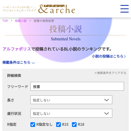
TOP
投稿小説
放置の検索結果
Submitted Novels
アルファポリス
で投稿されているBL小説のランキングです。
小説の投稿はこちら
掲載条件はこちら
×検索条件をクリアする
詳細検索
フリーワード
長さ
進行状況
R指定
R指定なし
R15
R18